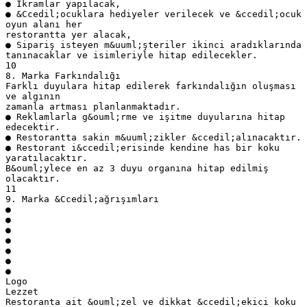
● İkramlar yapılacak,
● &Ccedil;ocuklara hediyeler verilecek ve &ccedil;ocuk
oyun alanı her
restorantta yer alacak,
● Sipariş isteyen m&uuml;şteriler ikinci aradıklarında
tanınacaklar ve isimleriyle hitap edilecekler.
10
8. Marka Farkındalığı
Farklı duyulara hitap edilerek farkındalığın oluşması
ve algının
zamanla artması planlanmaktadır.
● Reklamlarla g&ouml;rme ve işitme duyularına hitap
edecektir.
● Restorantta sakin m&uuml;zikler &ccedil;alınacaktır.
● Restorant i&ccedil;erisinde kendine has bir koku
yaratılacaktır.
B&ouml;ylece en az 3 duyu organına hitap edilmiş
olacaktır.
11
9. Marka &Ccedil;ağrışımları
●
●
●
●
●
●
●
Logo
Lezzet
Restoranta ait &ouml;zel ve dikkat &ccedil;ekici koku