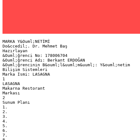
MARKA Y&Ouml;NETİMİ
Do&ccedil;. Dr. Mehmet Baş
Hazırlayan
&Ouml;ğrenci No: 178006704
&Ouml;ğrenci Adı: Berkant ERDOĞAN
&Ouml;ğrencinin B&ouml;l&uuml;m&uuml;: Y&ouml;netim
Bilişim Sistemleri
Marka İsmi: LASAGNA
1
LASAGNA
Makarna Restorant
Markası
2
Sunum Planı
1.
2.
3.
4.
5.
6.
7.
8.