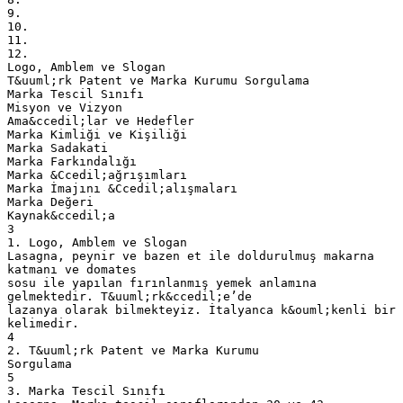
9.
10.
11.
12.
Logo, Amblem ve Slogan
T&uuml;rk Patent ve Marka Kurumu Sorgulama
Marka Tescil Sınıfı
Misyon ve Vizyon
Ama&ccedil;lar ve Hedefler
Marka Kimliği ve Kişiliği
Marka Sadakati
Marka Farkındalığı
Marka &Ccedil;ağrışımları
Marka İmajını &Ccedil;alışmaları
Marka Değeri
Kaynak&ccedil;a
3
1. Logo, Amblem ve Slogan
Lasagna, peynir ve bazen et ile doldurulmuş makarna
katmanı ve domates
sosu ile yapılan fırınlanmış yemek anlamına
gelmektedir. T&uuml;rk&ccedil;e’de
lazanya olarak bilmekteyiz. İtalyanca k&ouml;kenli bir
kelimedir.
4
2. T&uuml;rk Patent ve Marka Kurumu
Sorgulama
5
3. Marka Tescil Sınıfı