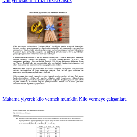
Milliyet Makarna Yazı Dizisi Önsöz
Makarna yiyerek kilo vermek mümkün Kilo vermeye çalışanlara