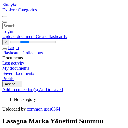
Study
lib
Explore Categories
Login
Upload document
Create flashcards
×
Login
Flashcards
Collections
Documents
Last activity
My documents
Saved documents
Profile
Add to ...
Add to collection(s)
Add to saved
No category
Uploaded by
common.user6364
Lasagna Marka Yönetimi Sunumu