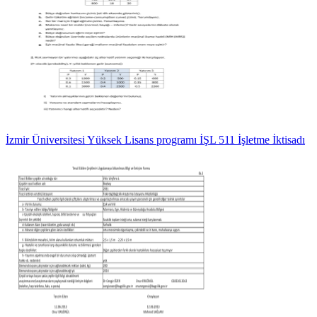
İzmir Üniversitesi Yüksek Lisans programı İŞL 511 İşletme İktisadı