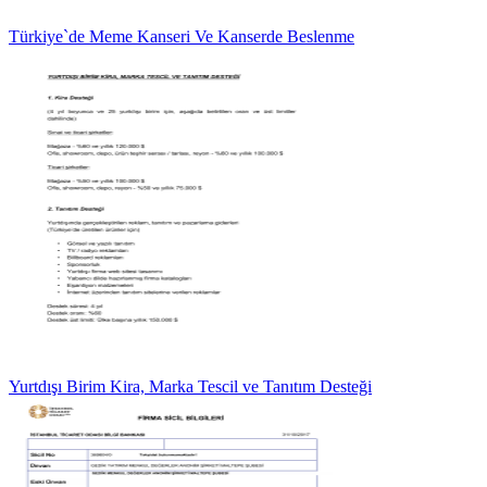
Türkiye`de Meme Kanseri Ve Kanserde Beslenme
Yurtdışı Birim Kira, Marka Tescil ve Tanıtım Desteği