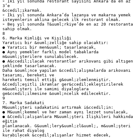
➢ İki yıl sonunda restorant sayısını Ankara’da en az
3’e
&ccedil;ıkarmak.
➢ İki yıl sonunda Ankara’da lazanya ve makarna yemek
isteyenlerin aklına gelecek ilk restorant olmak.
➢ Beş yıl sonunda T&uuml;rkiye’de en az 20 restoranta
sahip olmak.
8
6. Marka Kimliği ve Kişiliği
Yaratıcı bir &ouml;zelliğe sahip olacaktır:
● Yaratıcı bir men&uuml; tasarlanacak,
● Aynı yemekler farklı model tabaklarda
m&uuml;şterilere sunulabilecek.
● A&ccedil;ılacak restorantlar arıkovanı gibi altıgen
şeklinde tasarlanacak.
Daha &ouml;nce yapılan &ccedil;alışmalarda arıkovanı
tasarımı, bereketi ve
hareketi temsil ettiği g&ouml;zlemlenmiştir.
&Ccedil;eşitli ikramlar ger&ccedil;ekleştirilerek
m&uuml;şteri ile samimi diyaloglara
ge&ccedil;ilmesine &ouml;ncelik edilecektir.
9
7. Marka Sadakati
M&uuml;şteri sadakatini artırmak i&ccedil;in:
● M&uuml;kemmel ve her zaman aynı lezzet sunulacak,
● &Ccedil;alışanlara M&uuml;şteri İlişkileri hakkında
eğitim
planlanacak. G&uuml;lery&uuml;zl&uuml;, m&uuml;şteri
ile rahat diyalog
kurabilecek &ccedil;alışanlar hizmet edecek,