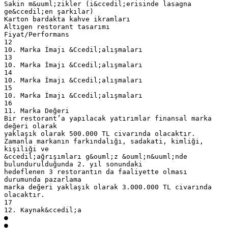
Sakin m&uuml;zikler (i&ccedil;erisinde lasagna
ge&ccedil;en şarkılar)
Karton bardakta kahve ikramları
Altıgen restorant tasarımı
Fiyat/Performans
12
10. Marka İmajı &Ccedil;alışmaları
13
10. Marka İmajı &Ccedil;alışmaları
14
10. Marka İmajı &Ccedil;alışmaları
15
10. Marka İmajı &Ccedil;alışmaları
16
11. Marka Değeri
Bir restorant’a yapılacak yatırımlar finansal marka
değeri olarak
yaklaşık olarak 500.000 TL civarında olacaktır.
Zamanla markanın farkındalığı, sadakati, kimliği,
kişiliği ve
&ccedil;ağrışımları g&ouml;z &ouml;n&uuml;nde
bulundurulduğunda 2. yıl sonundaki
hedeflenen 3 restorantın da faaliyette olması
durumunda pazarlama
marka değeri yaklaşık olarak 3.000.000 TL civarında
olacaktır.
17
12. Kaynak&ccedil;a
●
●