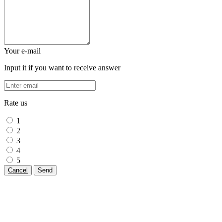
Your e-mail
Input it if you want to receive answer
Rate us
1
2
3
4
5
Cancel
Send