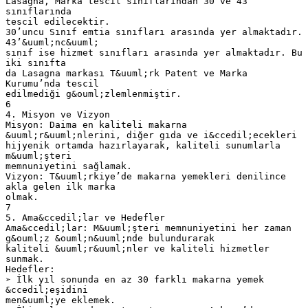
Lasagna, Marka tescil sınıflarından 30 ve 43
sınıflarında
tescil edilecektir.
30’uncu Sınıf emtia sınıfları arasında yer almaktadır.
43’&uuml;nc&uuml;
sınıf ise hizmet sınıfları arasında yer almaktadır. Bu
iki sınıfta
da Lasagna markası T&uuml;rk Patent ve Marka
Kurumu’nda tescil
edilmediği g&ouml;zlemlenmiştir.
6
4. Misyon ve Vizyon
Misyon: Daima en kaliteli makarna
&uuml;r&uuml;nlerini, diğer gıda ve i&ccedil;ecekleri
hijyenik ortamda hazırlayarak, kaliteli sunumlarla
m&uuml;şteri
memnuniyetini sağlamak.
Vizyon: T&uuml;rkiye’de makarna yemekleri denilince
akla gelen ilk marka
olmak.
7
5. Ama&ccedil;lar ve Hedefler
Ama&ccedil;lar: M&uuml;şteri memnuniyetini her zaman
g&ouml;z &ouml;n&uuml;nde bulundurarak
kaliteli &uuml;r&uuml;nler ve kaliteli hizmetler
sunmak.
Hedefler:
➢ İlk yıl sonunda en az 30 farklı makarna yemek
&ccedil;eşidini
men&uuml;ye eklemek.