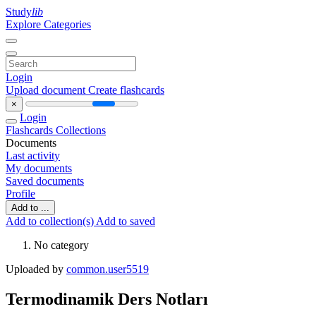
Study
lib
Explore Categories
Login
Upload document
Create flashcards
×
Login
Flashcards
Collections
Documents
Last activity
My documents
Saved documents
Profile
Add to ...
Add to collection(s)
Add to saved
No category
Uploaded by
common.user5519
Termodinamik Ders Notları