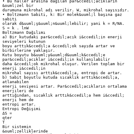
• Bu haller arasına dağılan par&ccedil;acıkların
&ouml;zel bir
durumuna mikrohal adı verilir. W, mikrohal sayısıdır.
• Boltzmann Sabiti, k: Bir molek&uuml;l başına gaz
sabiti
olarak d&uuml;ş&uuml;n&uuml;lebilir; yani k = R/NA.
S = k . lnW
Boltzmann Dağılımı
a) Bir kutudaki par&ccedil;acık i&ccedil;in enerji
seviyeleri kutunun
boyu arttık&ccedil;a &ccedil;ok sayıda artar ve
birbirlerine yaklaşır.
Kutu boyutu b&uuml;y&uuml;d&uuml;k&ccedil;e
par&ccedil;acıklar i&ccedil;in kullanılabilir
daha &ccedil;ok mikrohal oluşur. Verilen toplam bir
enerji i&ccedil;in
mikrohal sayısı arttık&ccedil;a, entropi de artar.
b) Sabit boyutlu kutuda sıcaklık arttık&ccedil;a,
atlanabilen
enerji seviyesi artar. Par&ccedil;acıkların ortalama
enerjileri de
arttığından, sıcaklık arttık&ccedil;a hem i&ccedil;
enerji hem de
entropi artar.
Entropi Değişimi
ΔS =
qter
T
Bir sistemin
&ouml;zelliklerinde