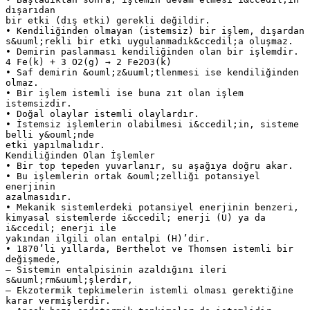
dışarıdan
bir etki (dış etki) gerekli değildir.
• Kendiliğinden olmayan (istemsiz) bir işlem, dışardan
s&uuml;rekli bir etki uygulanmadık&ccedil;a oluşmaz.
• Demirin paslanması kendiliğinden olan bir işlemdir.
4 Fe(k) + 3 O2(g) → 2 Fe2O3(k)
• Saf demirin &ouml;z&uuml;tlenmesi ise kendiliğinden
olmaz.
• Bir işlem istemli ise buna zıt olan işlem
istemsizdir.
• Doğal olaylar istemli olaylardır.
• İstemsiz işlemlerin olabilmesi i&ccedil;in, sisteme
belli y&ouml;nde
etki yapılmalıdır.
Kendiliğinden Olan İşlemler
• Bir top tepeden yuvarlanır, su aşağıya doğru akar.
• Bu işlemlerin ortak &ouml;zelliği potansiyel
enerjinin
azalmasıdır.
• Mekanik sistemlerdeki potansiyel enerjinin benzeri,
kimyasal sistemlerde i&ccedil; enerji (U) ya da
i&ccedil; enerji ile
yakından ilgili olan entalpi (H)’dir.
• 1870’li yıllarda, Berthelot ve Thomsen istemli bir
değişmede,
– Sistemin entalpisinin azaldığını ileri
s&uuml;rm&uuml;şlerdir,
– Ekzotermik tepkimelerin istemli olması gerektiğine
karar vermişlerdir.