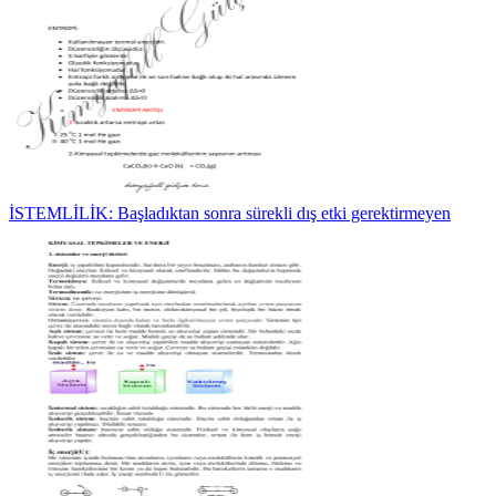
İSTEMLİLİK: Başladıktan sonra sürekli dış etki gerektirmeyen