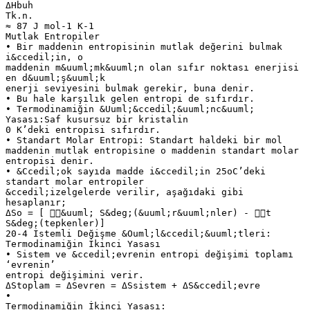
ΔHbuh
Tk.n.
≈ 87 J mol-1 K-1
Mutlak Entropiler
• Bir maddenin entropisinin mutlak değerini bulmak
i&ccedil;in, o
maddenin m&uuml;mk&uuml;n olan sıfır noktası enerjisi
en d&uuml;ş&uuml;k
enerji seviyesini bulmak gerekir, buna denir.
• Bu hale karşılık gelen entropi de sıfırdır.
• Termodinamiğin &Uuml;&ccedil;&uuml;nc&uuml;
Yasası:Saf kusursuz bir kristalin
0 K’deki entropisi sıfırdır.
• Standart Molar Entropi: Standart haldeki bir mol
maddenin mutlak entropisine o maddenin standart molar
entropisi denir.
• &Ccedil;ok sayıda madde i&ccedil;in 25oC’deki
standart molar entropiler
&ccedil;izelgelerde verilir, aşağıdaki gibi
hesaplanır;
ΔSo = [ &uuml; S&deg;(&uuml;r&uuml;nler) - t
S&deg;(tepkenler)]
20-4 İstemli Değişme &Ouml;l&ccedil;&uuml;tleri:
Termodinamiğin İkinci Yasası
• Sistem ve &ccedil;evrenin entropi değişimi toplamı
‘evrenin’
entropi değişimini verir.
ΔStoplam = ΔSevren = ΔSsistem + ΔS&ccedil;evre
•
Termodinamiğin İkinci Yasası: