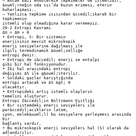
– Ancak bazı endotermik tepkimeler de istemlidir,
&ouml;rneğin oda sıc’da buzun erimesi, eterin
buharlaşması..
– Yanlızca tepkime ısısından &ccedil;ıkarak bir
tepkimenin
istemli olup olmadığına karar veremeyiz.
20-2 Entropi Kavramı
ΔU = ΔH = 0
• Entropi, S: Bir sistemin
enerjisinin mevcut mikroskopik
enerji seviyelerine dağılması ile
ilgili termodinamik &ouml;zelliğe
entropi denir.
• Entropi de i&ccedil; enerji ve entalpi
gibi bir hal fonksiyonudur.
• İki hal arasındaki entropi
değişimi ΔS ile g&ouml;sterilir.
• Soldaki gazlar karıştığında
entropi artacak ve ΔS &gt; 0
olacaktır.
• Entropideki artış istemli olayların
temelini oluşturur.
Entropi İ&ccedil;in Boltzmann Eşitliği
• Bir sistemdeki enerji seviyeleri ile
par&ccedil;acıkların (atom,
iyon, molek&uuml;l) bu seviyelere yerleşmesi arasında
bir
bağlantı vardır.
• Bu mikroskopik enerji seviyeleri hal (S) olarak da
adlandırılır.