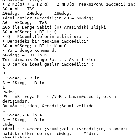
• 2 N2(g) + 3 H2(g)  2 NH3(g) reaksiyonu i&ccedil;in;
ΔG = ΔH - TΔS
ΔG&deg; = ΔH&deg; - TΔS&deg;
İdeal gazlar i&ccedil;in ΔH = ΔH&deg;
ΔG = ΔH&deg; - TΔS
ΔGo ile Denge Sabiti (K) Arasındaki İlişki
ΔG = ΔG&deg; + RT ln Q
• Q = K&uuml;tlelerin etkisi oranı.
• Dengedeki bir tepkime i&ccedil;in;
ΔG = ΔG&deg; + RT ln K = 0
• Yani denge konumunda;
ΔG&deg; = -RT ln K
Termodinamik Denge Sabiti: Aktiflikler
1,0 bar’da ideal gazlar i&ccedil;in :
P
P
= S&deg; - R ln
S = S&deg; - R ln
1
P&deg;
PV = nRT veya P = (n/V)RT, basın&ccedil; etkin
derişimdir.
Bu y&uuml;zden, &ccedil;&ouml;zeltide:
c
= S&deg;- R ln a
S = S&deg; - R ln
c&deg;
İdeal bir &ccedil;&ouml;zelti i&ccedil;in, standart
haldeki etkin derişim c&deg; = 1 M’dır.