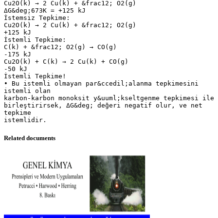
Cu2O(k) → 2 Cu(k) + &frac12; O2(g)
ΔG&deg;673K = +125 kJ
İstemsiz Tepkime:
Cu2O(k) → 2 Cu(k) + &frac12; O2(g)
+125 kJ
İstemli Tepkime:
C(k) + &frac12; O2(g) → CO(g)
-175 kJ
Cu2O(k) + C(k) → 2 Cu(k) + CO(g)
-50 kJ
İstemli Tepkime!
• Bu istemli olmayan par&ccedil;alanma tepkimesini
istemli olan
karbon-karbon monoksit y&uuml;kseltgenme tepkimesi ile
birleştirirsek, ΔG&deg; değeri negatif olur, ve net
tepkime
Related documents