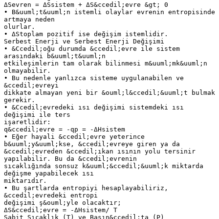
ΔSevren = ΔSsistem + ΔS&ccedil;evre &gt; 0
• B&uuml;t&uuml;n istemli olaylar evrenin entropisinde
artmaya neden
olurlar.
• ΔStoplam pozitif ise değişim istemlidir.
Serbest Enerji ve Serbest Enerji Değişimi
• &Ccedil;oğu durumda &ccedil;evre ile sistem
arasındaki b&uuml;t&uuml;n
etkileşimlerin tam olarak bilinmesi m&uuml;mk&uuml;n
olmayabilir.
• Bu nedenle yanlızca sisteme uygulanabilen ve
&ccedil;evreyi
dikkate almayan yeni bir &ouml;l&ccedil;&uuml;t bulmak
gerekir.
• &Ccedil;evredeki ısı değişimi sistemdeki ısı
değişimi ile ters
işaretlidir:
q&ccedil;evre = -qp = -ΔHsistem
• Eğer hayali &ccedil;evre yeterince
b&uuml;y&uuml;kse, &ccedil;evreye giren ya da
&ccedil;evreden &ccedil;ıkan ısının yolu tersinir
yapılabilir. Bu da &ccedil;evrenin
sıcaklığında sonsuz k&uuml;&ccedil;&uuml;k miktarda
değişme yapabilecek ısı
miktarıdır.
• Bu şartlarda entropiyi hesaplayabiliriz,
&ccedil;evredeki entropi
değişimi ş&ouml;yle olacaktır;
ΔS&ccedil;evre = -ΔHsistem/ T
Sabit Sıcaklık (T) ve Basın&ccedil;ta (P)