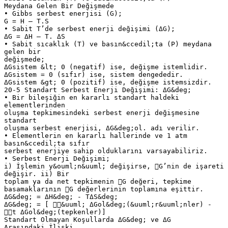
Meydana Gelen Bir Değişmede
• Gibbs serbest enerjisi (G);
G = H – T.S
• Sabit T’de serbest enerji değişimi (ΔG);
ΔG = ΔH – T. ΔS
• Sabit sıcaklık (T) ve basın&ccedil;ta (P) meydana
gelen bir
değişmede;
ΔGsistem &lt; 0 (negatif) ise, değişme istemlidir.
ΔGsistem = 0 (sıfır) ise, sistem dengededir.
ΔGsistem &gt; 0 (pozitif) ise, değişme istemsizdir.
20-5 Standart Serbest Enerji Değişimi: ΔG&deg;
• Bir bileşiğin en kararlı standart haldeki
elementlerinden
oluşma tepkimesindeki serbest enerji değişmesine
standart
oluşma serbest enerjisi, ΔG&deg;ol. adı verilir.
• Elementlerin en kararlı hallerinde ve 1 atm
basın&ccedil;ta sıfır
serbest enerjiye sahip olduklarını varsayabiliriz.
• Serbest Enerji Değişimi;
i) İşlemin y&ouml;n&uuml; değişirse, G’nin de işareti
değişir. ii) Bir
toplam ya da net tepkimenin G değeri, tepkime
basamaklarının G değerlerinin toplamına eşittir.
ΔG&deg; = ΔH&deg; - TΔS&deg;
ΔG&deg; = [ &uuml; ΔGol&deg;(&uuml;r&uuml;nler) -
t ΔGol&deg;(tepkenler)]
Standart Olmayan Koşullarda ΔG&deg; ve ΔG
Arasındaki İlişki