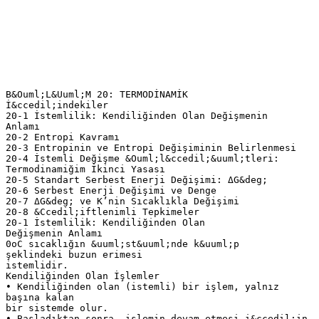
B&Ouml;L&Uuml;M 20: TERMODİNAMİK
İ&ccedil;indekiler
20-1 İstemlilik: Kendiliğinden Olan Değişmenin
Anlamı
20-2 Entropi Kavramı
20-3 Entropinin ve Entropi Değişiminin Belirlenmesi
20-4 İstemli Değişme &Ouml;l&ccedil;&uuml;tleri:
Termodinamiğim İkinci Yasası
20-5 Standart Serbest Enerji Değişimi: ΔG&deg;
20-6 Serbest Enerji Değişimi ve Denge
20-7 ΔG&deg; ve K’nin Sıcaklıkla Değişimi
20-8 &Ccedil;iftlenimli Tepkimeler
20-1 İstemlilik: Kendiliğinden Olan
Değişmenin Anlamı
0oC sıcaklığın &uuml;st&uuml;nde k&uuml;p
şeklindeki buzun erimesi
istemlidir.
Kendiliğinden Olan İşlemler
• Kendiliğinden olan (istemli) bir işlem, yalnız
başına kalan
bir sistemde olur.
• Başladıktan sonra, işlemin devam etmesi i&ccedil;in