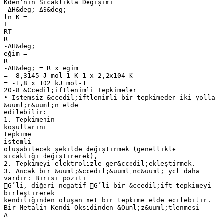
Kden’nin Sıcaklıkla Değişimi
-ΔH&deg; ΔS&deg;
ln K =
+
RT
R
-ΔH&deg;
eğim =
R
-ΔH&deg; = R x eğim
= -8,3145 J mol-1 K-1 x 2,2x104 K
= -1,8 x 102 kJ mol-1
20-8 &Ccedil;iftlenimli Tepkimeler
• İstemsiz &ccedil;iftlenimli bir tepkimeden iki yolla
&uuml;r&uuml;n elde
edilebilir:
1. Tepkimenin
koşullarını
tepkime
istemli
oluşabilecek şekilde değiştirmek (genellikle
sıcaklığı değiştirerek),
2. Tepkimeyi elektrolizle ger&ccedil;ekleştirmek.
3. Ancak bir &uuml;&ccedil;&uuml;nc&uuml; yol daha
vardır: Birisi pozitif
G’li, diğeri negatif G’li bir &ccedil;ift tepkimeyi
birleştirerek
kendiliğinden oluşan net bir tepkime elde edilebilir.
Bir Metalin Kendi Oksidinden &Ouml;z&uuml;tlenmesi
Δ