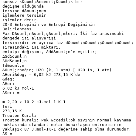
sonsuz k&uuml;&ccedil;&uuml;k bir
değişme olduğunda
tersine d&ouml;nen
işlemlere tersinir
işlemler denir.
20-3 Entropinin ve Entropi Değişiminin
Belirlenmesi
Faz D&ouml;n&uuml;ş&uuml;mleri: İki faz arasındaki
dengede ısı alışverişi
tersinirdir ve ayrıca faz d&ouml;n&uuml;ş&uuml;m&uuml;
sırasındaki ısı miktarı,
entalpi değişimi, ΔHd&ouml;n’e eşittir;
ΔSd&ouml;n =
ΔHd&ouml;n
Td&ouml;n
&Ouml;rneğin; H2O (k, 1 atm)  H2O (s, 1 atm)
ΔHeri&deg; = 6,02 kJ 273,15 K’de
&deg;
ΔHeri
6,02 kJ mol-1
ΔSeri =
=
= 2,20 x 10-2 kJ.mol-1 K-1
Teri
273,15 K
Trouton Kuralı
Trouton kuralı: Pek &ccedil;ok sıvının normal kaynama
noktasında standart molar buharlaşma entropisinin
yaklaşık 87 J.mol-1K-1 değerine sahip olma durumudur.
ΔS =