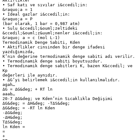
Aktiflikler
• Saf katı ve sıvılar i&ccedil;in:
&raquo;a = 1
• İdeal gazlar i&ccedil;in:
&raquo;a = P
(bar olarak, 1 bar = 0,987 atm)
• Sulu &ccedil;&ouml;zeltideki
&ccedil;&ouml;z&uuml;nenler i&ccedil;in:
&raquo; a = c (mol L-1)
Termodinamik Denge Sabiti, Kden
• Aktiflikler cinsinden bir denge ifadesi
yazdığımızda,
K’nın değerine termodinamik denge sabiti adı verilir.
• Termodinamik denge sabiti boyutsuzdur.
• Termodinamik denge sabitleri K, bazen K&ccedil; ve
Kp
değerleri ile aynıdır.
• ΔG’yi belirlemek i&ccedil;in kullanılmalıdır.
agah…
ΔG = ΔG&deg; + RT ln
aaab…
20-7 ΔG&deg; ve Kden’nin Sıcaklıkla Değişimi
ΔG&deg; = ΔH&deg; -TΔS&deg;
ΔG&deg; = -RT ln Kden
-ΔG&deg;
-ΔH&deg;
TΔS&deg;
ln Kden =
=
+