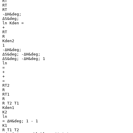
RT
RT
RT
-ΔH&deg;
ΔS&deg;
ln Kden =
+
RT
R
Kden2
1
-ΔH&deg;
ΔS&deg; -ΔH&deg;
ΔS&deg; -ΔH&deg; 1
ln
=
+
+
=
RT2
R
RT1
R
R T2 T1
Kden1
K2
ln
= ΔH&deg; 1 - 1
K1
R T1 T2