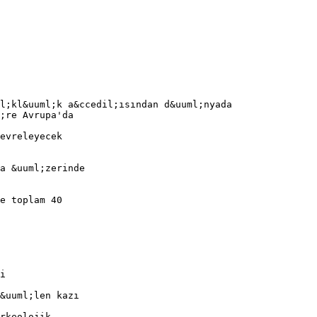
l;kl&uuml;k a&ccedil;ısından d&uuml;nyada
;re Avrupa'da
evreleyecek
a &uuml;zerinde
e toplam 40
i
&uuml;len kazı
rkeolojik