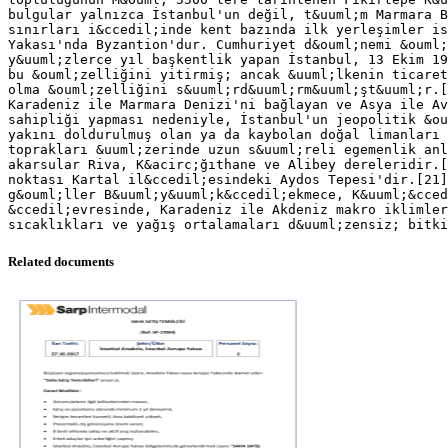
bulgular yalnızca İstanbul'un değil, t&uuml;m Marmara B
sınırları i&ccedil;inde kent bazında ilk yerleşimler is
Yakası'nda Byzantion'dur. Cumhuriyet d&ouml;nemi &ouml;
y&uuml;zlerce yıl başkentlik yapan İstanbul, 13 Ekim 19
bu &ouml;zelliğini yitirmiş; ancak &uuml;lkenin ticaret
olma &ouml;zelliğini s&uuml;rd&uuml;rm&uuml;şt&uuml;r.[
Karadeniz ile Marmara Denizi'ni bağlayan ve Asya ile Av
sahipliği yapması nedeniyle, İstanbul'un jeopolitik &ou
yakını doldurulmuş olan ya da kaybolan doğal limanları 
toprakları &uuml;zerinde uzun s&uuml;reli egemenlik anl
akarsular Riva, K&acirc;ğıthane ve Alibey dereleridir.[
noktası Kartal il&ccedil;esindeki Aydos Tepesi'dir.[21]
g&ouml;ller B&uuml;y&uuml;k&ccedil;ekmece, K&uuml;&cced
&ccedil;evresinde, Karadeniz ile Akdeniz makro iklimler
Related documents