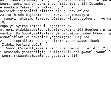
&ouml;lgesi'nin en eski insan izleridir.[18] İstanbul
e Anadolu Yakası'nda Kalkedon; Avrupa
ncesinde egemenliği altında olduğu devletlere
23 tarihinde başkentin Ankara'ya taşınmasıyla
, sanayi, ulaşım, turizm, eğitim, k&uuml;lt&uuml;r ve sa
19]
rupa'yı ayıran İstanbul Boğazı'na ev
ml;nemi olduk&ccedil;a y&uuml;ksektir.[20] Bug&uuml;n ta
vardır. Bu &ouml;zellikleri y&uuml;z&uuml;nden b&ouml;lg
aşmazlıkları ve savaşlar yaşanmıştır. Başlıca
21] İl toprakları az engebelidir ve en y&uuml;ksek
 İldeki başlıca doğal
il;&uuml;k&ccedil;ekmece ve Durusu g&ouml;lleridir.[21] 
i arasında ge&ccedil;iş &ouml;zellikleri g&ouml;r&uuml;l