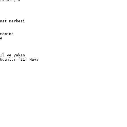
nat merkezi
mamına
e
İl ve yakın
&uuml;r.[21] Hava