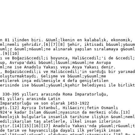
n 81 ilinden biri. &Uuml;lkenin en kalabalık, ekonomik,
ml;nemli şehridir.[6][7][8] Şehir, iktisadi b&uuml;y&uum
uml;z &ouml;n&uuml;ne alınarak yapılan sıralamaya g&ouml
.[9][10]
ı ve Boğazi&ccedil;i boyunca, Hali&ccedil;'i de &ccedil;
up, Avrupa'daki b&ouml;l&uuml;m&uuml;ne Avrupa
ml;ne ise Anadolu Yakası veya Asya Yakası denir.
, Boğazi&ccedil;i ve Hali&ccedil;'in sardığı bir yarımad
oluşturmaktaydı. Gelişme ve b&uuml;y&uuml;me
etilerek inşa edilmesiyle 4 defa genişletilen
erisinde ise b&uuml;y&uuml;kşehir belediyesi ile birlikt
 330-395 yılları arasında Roma İmparatorluğu,
61 yılları arasında Latin
İmparatorluğu ve son olarak 1453-1922
ptı.[12] Ayrıca İstanbul, Hil&acirc;fetin Osmanlı
924'e kadar İslam d&uuml;nyasının da merkezi oldu.[13]
keolojik bulgularla insanlık tarihine ilişkin &ouml;neml
edil;ıkarılan taş aletlerle, ilkel insan izlerinin
ştır.[14][15][16][17] Anadolu Yakası'nda y&uuml;r&uuml;t
de tarım ve hayvancılığa dayalı ilk yerleşik insan
uml;lt&uuml;r&uuml; olduğunu g&ouml;stermiştir.[18] Bu a