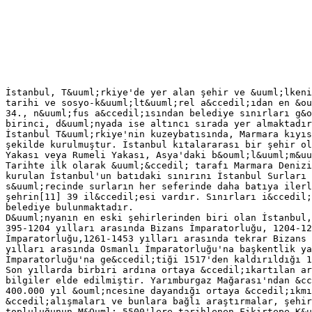
İstanbul, T&uuml;rkiye'de yer alan şehir ve &uuml;lkeni
tarihi ve sosyo-k&uuml;lt&uuml;rel a&ccedil;ıdan en &ou
34., n&uuml;fus a&ccedil;ısından belediye sınırları g&o
birinci, d&uuml;nyada ise altıncı sırada yer almaktadır
İstanbul T&uuml;rkiye'nin kuzeybatısında, Marmara kıyıs
şekilde kurulmuştur. İstanbul kıtalararası bir şehir ol
Yakası veya Rumeli Yakası, Asya'daki b&ouml;l&uuml;m&uu
Tarihte ilk olarak &uuml;&ccedil; tarafı Marmara Denizi
kurulan İstanbul'un batıdaki sınırını İstanbul Surları 
s&uuml;recinde surların her seferinde daha batıya ilerl
şehrin[11] 39 il&ccedil;esi vardır. Sınırları i&ccedil;
belediye bulunmaktadır.
D&uuml;nyanın en eski şehirlerinden biri olan İstanbul,
395-1204 yılları arasında Bizans İmparatorluğu, 1204-12
İmparatorluğu,1261-1453 yılları arasında tekrar Bizans 
yılları arasında Osmanlı İmparatorluğu'na başkentlik ya
İmparatorluğu'na ge&ccedil;tiği 1517'den kaldırıldığı 1
Son yıllarda birbiri ardına ortaya &ccedil;ıkartılan ar
bilgiler elde edilmiştir. Yarımburgaz Mağarası'ndan &cc
400.000 yıl &ouml;ncesine dayandığı ortaya &ccedil;ıkmı
&ccedil;alışmaları ve bunlara bağlı araştırmalar, şehir
topluluğunun M&Ouml; 5500'lere tarihlenen Fikirtepe K&u