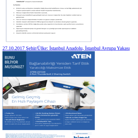
27.10.2017 Şehir/Ülke: İstanbul Anadolu, İstanbul Avrupa Yakası