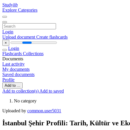
Study
lib
Explore Categories
Login
Upload document
Create flashcards
×
Login
Flashcards
Collections
Documents
Last activity
My documents
Saved documents
Profile
Add to ...
Add to collection(s)
Add to saved
No category
Uploaded by
common.user5031
İstanbul Şehir Profili: Tarih, Kültür ve E