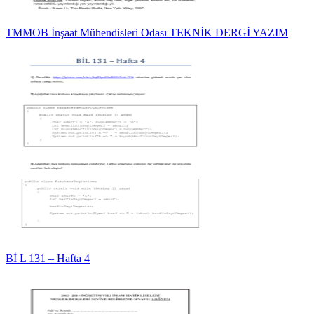
TMMOB İnşaat Mühendisleri Odası TEKNİK DERGİ YAZIM
Bİ L 131 – Hafta 4