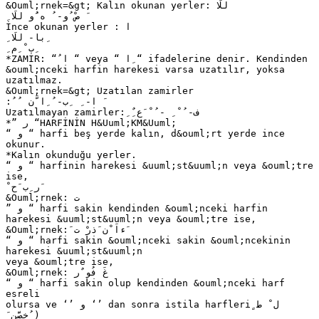
&Ouml;rnek=&gt; Kalın okunan yerler: ‫للَا‬
ِ ‫ َ صْ ُو‬- ُ ‫ه َُو للَا‬
İnce okunan yerler : ‫ا‬
ِ ‫ ِبا‬- ‫للَا‬
ِ ‫ِب ْ ِم‬
*ZAMİR: “ ُ‫ “ ا‬veya “ ‫ “ ِا‬ifadelerine denir. Kendinden
&ouml;nceki harfin harekesi varsa uzatılır, yoksa
uzatılmaz.
&Ouml;rnek=&gt; Uzatılan zamirler
: ُ ُ ‫ َ ا‬- ِ ‫ ِب‬- ُ ‫ِا َّن‬
Uzatılmayan zamirler: ِ ٌِ‫ ف‬- ُ ْ ِ - ُ ْ ‫َع‬
*” ‫“ ر‬HARFİNİN H&Uuml;KM&Uuml;
“ ‫ “ و‬harfi beş yerde kalın, d&ouml;rt yerde ince
okunur.
*Kalın okunduğu yerler.
“ ‫ “ و‬harfinin harekesi &uuml;st&uuml;n veya &ouml;tre
ise,
ْ ‫َر ِب َح‬
&Ouml;rnek: ‫ت‬
” ‫ “ و‬harfi sakin kendinden &ouml;nceki harfin
harekesi &uuml;st&uuml;n veya &ouml;tre ise,
&Ouml;rnek: َ‫َءاَ ْن َذرْ ت‬
“ ‫ “ و‬harfi sakin &ouml;nceki sakin &ouml;ncekinin
harekesi &uuml;st&uuml;n
veya &ouml;tre ise,
&Ouml;rnek: ‫غَ فُو ٌر‬
“ ‫ “ و‬harfi sakin olup kendinden &ouml;nceki harf
esreli
olursa ve ‘’ ‫ ’‘ و‬dan sonra istila harfleri ٍ‫ل ْ ط‬
َ ‫( ُخصَّن‬