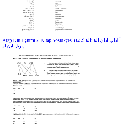
Arap Dili Eğitimi 2. Kitap Sözlükçesi أ اداب اذان اﻟﺔ (اﻟﺔ ﮐﺎﺗﺑﺔ)
إﺑرﯾل اﺑن اﺑﯾ