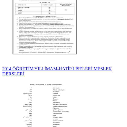
2014 ÖĞRETİM YILI İMAM-HATİP LİSELERİ MESLEK
DERSLERİ