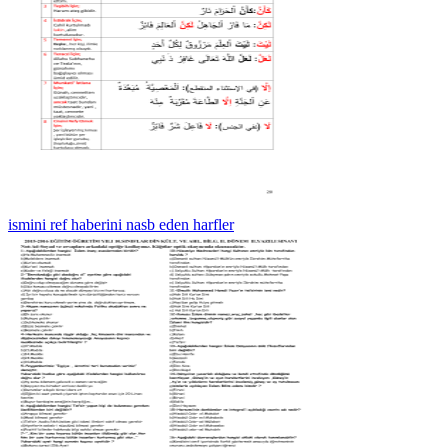
ismini ref haberini nasb eden harfler