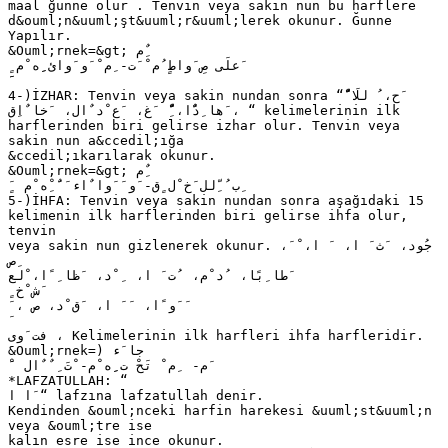
maal ğunne olur . Tenvin veya sakin nun bu harflere
d&ouml;n&uuml;şt&uuml;r&uuml;lerek okunur. Ğunne
Yapılır.
&Ouml;rnek=&gt; ‫ٌِم‬
ٍ ‫ َعلَى صِ َواطٍ ُم ْ َت‬- ‫ِم ْ َو َوائ ِِه ْم‬
4-)İZHAR: Tenvin veya sakin nundan sonra “ ًٌّ‫ َح‬، ُ ‫للَا‬
‫ َها ِدًٌا‬، ًٌِّ ‫ َغ‬، ‫ َع ْد ٌال‬، ‫ َخا ٌاِق‬، “ kelimelerinin ilk
harflerinden biri gelirse izhar olur. Tenvin veya
sakin nun a&ccedil;ığa
&ccedil;ıkarılarak okunur.
&Ouml;rnek=&gt; ‫ٌِم‬
ٍ َ ‫ ِب ُ ِّلل َخ ْل ٍق‬- ‫َو َ َوا ٌاء َ ٌَ ِْه ْم‬
5-)İHFA: Tenvin veya sakin nundan sonra aşağıdaki 15
kelimenin ilk harflerinden biri gelirse ihfa olur,
tenvin
veya sakin nun gizlenerek okunur. ، َ‫ جُود‬، ‫ َث َ ا‬، ‫ َ ا‬، ْ
ِ‫ص‬
‫ َطا ِبًا‬، ‫ ُد ْم‬، ‫ ُت َ ا‬، ‫ ِ ْد‬، ‫ َظا ِ ًا‬، ْ‫لع‬
ٍ ‫َش ْخ‬
َ ، ‫ َ َو ًا‬، ‫ َ َ ا‬، ‫ َق ْد‬، ‫ص‬
‫ فت َوى‬، Kelimelerinin ilk harfleri ihfa harfleridir.
&Ouml;rnek=) ‫جا َء‬
َ ْ ‫ َم‬- ‫ ِم ْ تَحْ ت ِِه ْم‬- ‫ْتَ ِ ٌ ٌال‬
*LAFZATULLAH: “
‫ “ َا ا‬lafzına lafzatullah denir.
Kendinden &ouml;nceki harfin harekesi &uuml;st&uuml;n
veya &ouml;tre ise
kalın esre ise ince okunur.