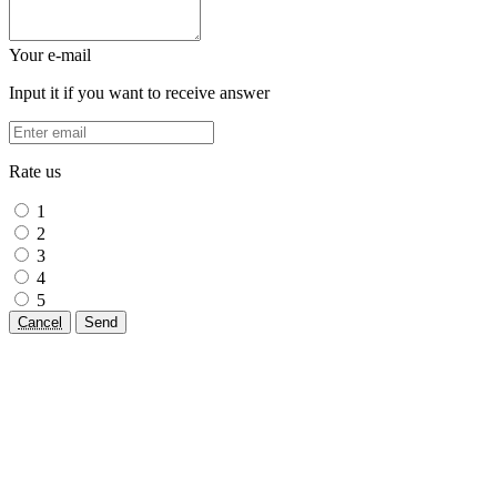
Your e-mail
Input it if you want to receive answer
Rate us
1
2
3
4
5
Cancel
Send