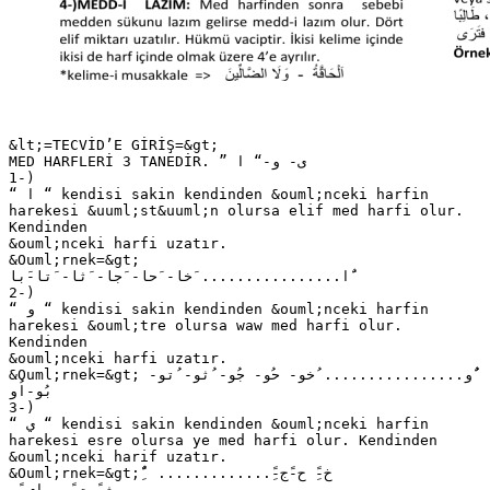
&lt;=TECVİD’E GİRİŞ=&gt;
MED HARFLERİ 3 TANEDİR. ” ‫ ى‬-‫ و‬-‫“ ا‬
1-)
“ ‫ “ ا‬kendisi sakin kendinden &ouml;nceki harfin
harekesi &uuml;st&uuml;n olursa elif med harfi olur.
Kendinden
&ouml;nceki harfi uzatır.
&Ouml;rnek=&gt;
‫ ٌَا‬................‫ َخا‬-‫ َحا‬-‫ َجا‬-‫ َثا‬-‫ َتا‬-‫َبا‬
2-)
“ ‫ “ و‬kendisi sakin kendinden &ouml;nceki harfin
harekesi &ouml;tre olursa waw med harfi olur.
Kendinden
&ouml;nceki harfi uzatır.
&Ouml;rnek=&gt; ‫ٌُو‬................‫ ُخو‬-‫ حُو‬-‫ جُو‬-‫ ُثو‬-‫ ُتو‬-‫
بُو‬-‫اُو‬
3-)
“ ‫ “ ي‬kendisi sakin kendinden &ouml;nceki harfin
harekesi esre olursa ye med harfi olur. Kendinden
&ouml;nceki harif uzatır.
&Ouml;rnek=&gt; ًٌِ .............-ًِ‫ خ‬-ًِ‫ ح‬-ً‫ج‬
ِ -ًِ‫ ث‬-ًِ‫ ت‬-ً‫ ِب‬-‫اِي‬