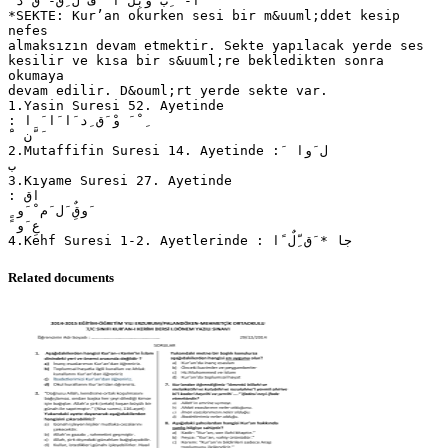
َ َ‫ ا‬- ‫ ِب َوبِّل ا ْ َف َل ِق‬- ‫َقَ ْد‬
*SEKTE: Kur’an okurken sesi bir m&uuml;ddet kesip
nefes
almaksızın devam etmektir. Sekte yapılacak yerde ses
kesilir ve kısa bir s&uuml;re bekledikten sonra
okumaya
devam edilir. D&ouml;rt yerde sekte var.
1.Yasin Suresi 52. Ayetinde
: ‫ِ ْ َ وْ َق ِد َا َا َ ا‬
ْ َ ‫َ َّن‬
2.Mutaffifin Suresi 14. Ayetinde : َ ‫ل َوا‬
‫ب‬
3.Kıyame Suresi 27. Ayetinde
: ‫اق‬
ٍ ‫َوقٌِ َل َم ْ َو‬
ً ‫عِ َو‬
Related documents