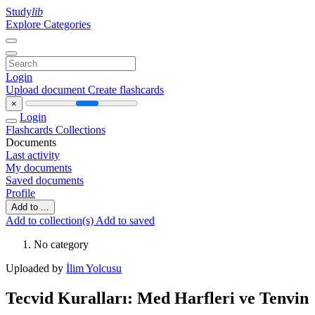
Study
lib
Explore Categories
Login
Upload document
Create flashcards
×
Login
Flashcards
Collections
Documents
Last activity
My documents
Saved documents
Profile
Add to ...
Add to collection(s)
Add to saved
No category
Uploaded by
İlim Yolcusu
Tecvid Kuralları: Med Harfleri ve Tenvin