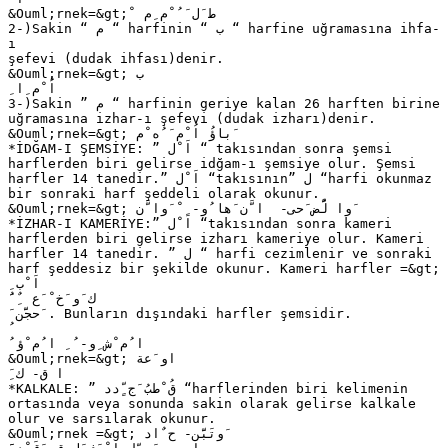
&Ouml;rnek=&gt; ْ ‫ط َل َ ُ ْم ِم‬
2-)Sakin “ ‫ “ م‬harfinin “ ‫ “ ب‬harfine uğramasına ihfa-
ı
şefevi (dudak ihfası)denir.
&Ouml;rnek=&gt; ‫ب‬
ِ ‫اُ ْم ِا‬
3-)Sakin ” ‫ “ م‬harfinin geriye kalan 26 harften birine
uğramasına izhar-ı şefevi (dudak izharı)denir.
&Ouml;rnek=&gt; ‫َباؤُ اُ ْم َ ُه ْم‬
*İDĞAM-I ŞEMSİYE: ” ‫ “ اَ ْل‬takısından sonra şemsi
harflerden biri gelirse idğam-ı şemsiye olur. Şemsi
harfler 14 tanedir.” ‫“ اَ ْل‬takısının” ‫“ ل‬harfi okunmaz
bir sonraki harf şeddeli olarak okunur.
&Ouml;rnek=&gt; ‫ َوا لُّض َحى‬- ‫ ا َّن َها ُو‬- ِ ْ ‫َوا َّن‬
*İZHAR-I KAMERİYE:” ‫“ اَ ْل‬takısından sonra kameri
harflerden biri gelirse izharı kameriye olur. Kameri
harfler 14 tanedir. ” ‫ “ ل‬harfi cezimlenir ve sonraki
harf şeddesiz bir şekilde okunur. Kameri harfler =&gt;
ِ ‫اَ ْب‬
ُ َ ٌِ ‫ك َو َخ ْ َع‬
َ ‫ َحجَّن‬. Bunların dışındaki harfler şemsidir.
ُ ‫ ا ُم ْش ِو‬- ُ ِ ‫ا ُم ْؤ‬
&Ouml;rnek=&gt; ‫او َعة‬
ِ َ‫ ا ق‬- ‫ك‬
*KALKALE: ” ‫“ قُ ْطبُ َج ٍّدد‬harflerinden biri kelimenin
ortasında veya sonunda sakin olarak gelirse kalkale
olur ve sarsılarak okunur.
&Ouml;rnek =&gt; ‫ َوتَبَّن‬- ‫ح ٌاد‬