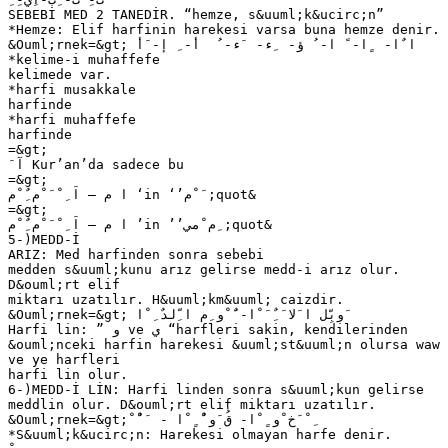
SEBEBİ MED 2 TANEDİR. “hemze, s&uuml;k&ucirc;n”
*Hemze: Elif harfinin harekesi varsa buna hemze denir.
&Ouml;rnek=&gt; ‫ ا ٌا‬- ‫ ٍا‬- ً‫ ا‬- ُ‫ ؤ‬- ‫ ِء‬- ‫ َء‬- ُ ‫ أ‬- ِ‫ إ‬- َ‫أ‬
*kelime-i muhaffefe
kelimede var.
*harfi musakkale
harfinde
*harfi muhaffefe
harfinde
=&gt;
َ ‫ آ‬Kur’an’da sadece bu
=&gt;
‫‘ ا م – اَ ِ ْ َ ْم ٌِ ْم‬in ‘’‫&quot; َ ْم‬
=&gt;
‫’ ا م – اَ ِ ْ َ ْم ٌِ ْم‬in ’’‫&quot; ِم ْمي‬
5-)MEDD-İ
ARIZ: Med harfinden sonra sebebi
medden s&uuml;kunu arız gelirse medd-i arız olur.
D&ouml;rt elif
miktarı uzatılır. H&uuml;km&uuml; caizdir.
&Ouml;rnek=&gt; ‫ َوبِّل ا َلا َ ٌِ َ ْا‬- ‫ٌَ ْو ِم ا ِّلدٌ ِ ْا‬
Harfi lin: ” ‫ و‬ve ‫“ ي‬harfleri sakin, kendilerinden
&ouml;nceki harfin harekesi &uuml;st&uuml;n olursa waw
ve ye harfleri
harfi lin olur.
6-)MEDD-İ LİN: Harfi linden sonra s&uuml;kun gelirse
meddlin olur. D&ouml;rt elif miktarı uzatılır.
&Ouml;rnek=&gt; ْ ٌْ َ - ‫ ِ ْ َخ ْو ٍ ْا‬- ‫قُ َو ٌْ ٍ ْا‬
*S&uuml;k&ucirc;n: Harekesi olmayan harfe denir.