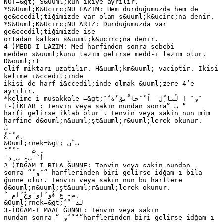
NOT=&gt; S&uuml;kun ikiye ayrılır.
*S&Uuml;K&Ucirc;NU LAZIM: Hem durduğumuzda hem de
ge&ccedil;tiğimizde var olan s&uuml;k&ucirc;na denir.
*S&Uuml;K&Ucirc;NU ARIZ: Durduğumuzda var
ge&ccedil;tiğimizde ise
ortadan kalkan s&uuml;k&ucirc;na denir.
4-)MEDD-İ LAZIM: Med harfinden sonra sebebi
medden s&uuml;kunu lazım gelirse medd-i lazım olur.
D&ouml;rt
elif miktarı uzatılır. H&uuml;km&uuml; vaciptir. İkisi
kelime i&ccedil;inde
ikisi de harf i&ccedil;inde olmak &uuml;zere 4’e
ayrılır.
*kelime-i musakkale =&gt; َ ٌ‫ َو َ ا لَّنا ِّل‬- ‫اَ ْ َحا َّنق ُة‬
1-)İKLAB : Tenvin veya sakin nundan sonra” ‫“ ب‬
harfi gelirse iklab olur . Tenvin veya sakin nun mim
harfine d&ouml;n&uuml;şt&uuml;r&uuml;lerek okunur.
&Ouml;rnek=&gt; ‫ب َّن‬
َ َ ًُ ْ َ - ‫ت‬
َ ‫ أَ ْ َت‬- ‫ب ِد‬
2-)İDĞAM-I BİLA ĞUNNE: Tenvin veya sakin nundan
sonra “ ْ‫ “ َو‬harflerinden biri gelirse idğam-ı bila
ğunne olur. Tenvin veya sakin nun bu harflere
d&ouml;n&uuml;şt&uuml;r&uuml;lerek okunur.
َُ ْ ‫ ِم‬- ‫غَ فُو ٌاو َوحٌِ ٌام‬
&Ouml;rnek=&gt; ُ ْ ‫لد‬
3-İDĞAM-I MAAL ĞUNNE: Tenvin veya sakin
nundan sonra “ ‫“ ٌَ ْ ُو‬harflerinden biri gelirse idğam-ı