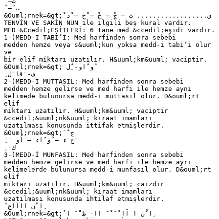
ْ –‫ت‬
ْ – ْ‫ب‬
&Ouml;rnek=&gt; ْ‫ي‬.................. ‫ث – جْ – حْ – ْخ – ْد‬
TENVİN VE SAKİN NUN ile ilgili beş kural vardır.
MED &Ccedil;EŞİTLERİ: 6 tane med &ccedil;eşidi vardır.
1-)MEDD-İ TABİ’İ: Med harfinden sonra sebebi
medden hemze veya s&uuml;kun yoksa medd-i tabi’i olur
ve
bir elif miktarı uzatılır. H&uuml;km&uuml; vaciptir.
&Ouml;rnek=&gt; ‫ ُو ٌاو‬- ‫ٌِل‬
ِ ‫ ف‬- ‫َقا َل‬
2-)MEDD-İ MUTTASIL: Med harfinden sonra sebebi
medden hemze gelirse ve med harfi ile hemze aynı
kelimede bulunursa medd-i muttasıl olur. D&ouml;rt
elif
miktarı uzatılır. H&uuml;km&uuml; vaciptir
&ccedil;&uuml;nk&uuml; kıraat imamları
uzatılması konusunda ittifak etmişlerdir.
&Ouml;rnek=&gt; َ ٌ‫ج‬
َ ِ َ ‫َج َء – ُو ٌاء – اُو‬
ِ -‫ك‬
3-)MEDD-İ MUNFASIL: Med harfinden sonra sebebi
medden hemze gelirse ve med harfi ile hemze ayrı
kelimelerde bulunursa medd-i munfasıl olur. D&ouml;rt
elif
miktarı uzatılır. H&uuml;km&uuml; caizdir
&ccedil;&uuml;nk&uuml; kıraat imamları
uzatılması konusunda ihtilaf etmişlerdir.
َ ْ‫ِا َّن اااَاع‬
&Ouml;rnek=&gt; ُ‫ ِا َّن ا اَا ْ َ ْ َ اا‬- ‫ط ٌْ َ ا‬