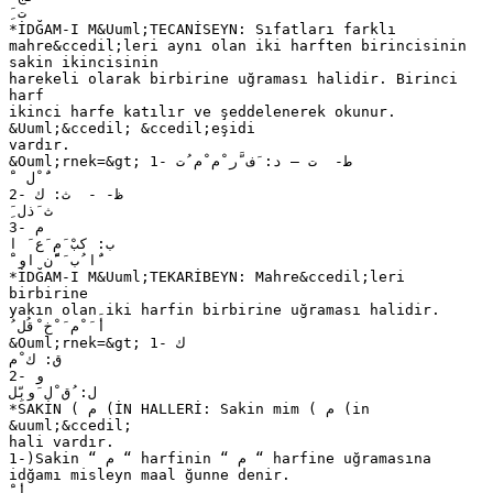
َِ ‫ت‬
*İDĞAM-I M&Uuml;TECANİSEYN: Sıfatları farklı
mahre&ccedil;leri aynı olan iki harften birincisinin
sakin ikincisinin
harekeli olarak birbirine uğraması halidir. Birinci
harf
ikinci harfe katılır ve şeddelenerek okunur.
&Uuml;&ccedil; &ccedil;eşidi
vardır.
&Ouml;rnek=&gt; 1- ‫ ط‬- ‫ ت – د‬: ‫َف َّر ْم ْم ُت‬
ْ َ ‫ٌَ ْل‬
2- ‫ ظ‬- - ‫ ث‬: ‫ك‬
َ ِ‫ث َذل‬
3- ‫م‬
‫ ب‬: ‫كبْ َم َع َ ا‬
َ ْ‫ٌَا ُب َ ًَّن او‬
*İDĞAM-I M&Uuml;TEKARİBEYN: Mahre&ccedil;leri
birbirine
yakın olan iki harfin birbirine uğraması halidir.
ُ ‫أَ َ ْم َ ْخ ْقُل‬
&Ouml;rnek=&gt; 1- ‫ك‬
‫ ق‬: ‫ك ْم‬
2- ‫و‬
‫ ل‬: ‫ُق ْل َوبِّل‬
*SAKİN ( ‫) م‬İN HALLERİ: Sakin mim ( ‫) م‬in
&uuml;&ccedil;
hali vardır.
1-)Sakin “ ‫ “ م‬harfinin “ ‫ “ م‬harfine uğramasına
idğamı misleyn maal ğunne denir.
ْ َ‫أ‬