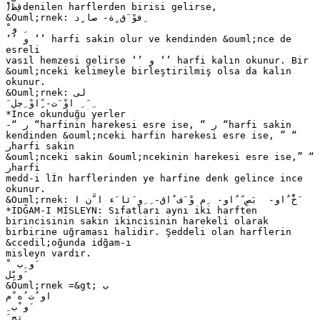
ْ)‫قِظ‬denilen harflerden birisi gelirse,
&Ouml;rnek: ‫ ِفوْ َق ٍة‬- ‫صا ٍد‬
َ ْ‫ِ و‬
‘’ ‫ ’‘ و‬harfi sakin olur ve kendinden &ouml;nce de
esreli
vasıl hemzesi gelirse ‘’ ‫ ’‘ و‬harfi kalın okunur. Bir
&ouml;nceki kelimeyle birleştirilmiş olsa da kalın
okunur.
&Ouml;rnek: ‫لى‬
َ ‫ ِ َ ِ اوْ َت‬- ًِ‫ِاوْ ِجل‬
*İnce okunduğu yerler
-“ ‫“ ر‬harfinin harekesi esre ise, “ ‫“ ر‬harfi sakin
kendinden &ouml;nceki harfin harekesi esre ise, ” ‫“
ر‬harfi sakin
&ouml;nceki sakin &ouml;ncekinin harekesi esre ise,” ‫“
ر‬harfi
medd-i lİn harflerinden ye harfine denk gelince ince
okunur.
&Ouml;rnek: ‫ َخًْ ٌاو‬- ‫ بَصِ ً ٌاو‬- ‫ ِم وْ َف ٌاق‬- ِ ‫ِو َئا َء ا َّن ا‬
*İDĞAM-I MİSLEYN: Sıfatları aynı iki harften
birincisinin sakin ikincisinin harekeli olarak
birbirine uğraması halidir. Şeddeli olan harflerin
&ccedil;oğunda idğam-ı
misleyn vardır.
ْ َ ‫َو ِب‬
‫َوبِّل‬
&Ouml;rnek =&gt; ‫ب‬
‫او ُت ُه ْم‬
ِ ‫َو ْب‬
َ ‫تج‬