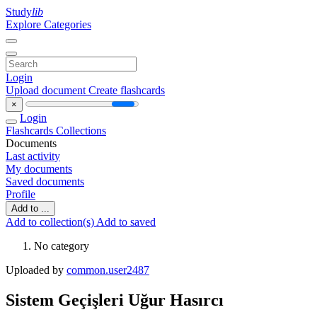
Study
lib
Explore Categories
Login
Upload document
Create flashcards
×
Login
Flashcards
Collections
Documents
Last activity
My documents
Saved documents
Profile
Add to ...
Add to collection(s)
Add to saved
No category
Uploaded by
common.user2487
Sistem Geçişleri Uğur Hasırcı