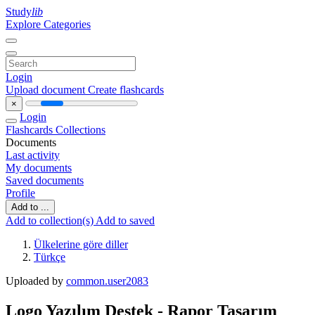
Study
lib
Explore Categories
Login
Upload document
Create flashcards
×
Login
Flashcards
Collections
Documents
Last activity
My documents
Saved documents
Profile
Add to ...
Add to collection(s)
Add to saved
Ülkelerine göre diller
Türkçe
Uploaded by
common.user2083
Logo Yazılım Destek - Rapor Tasarım