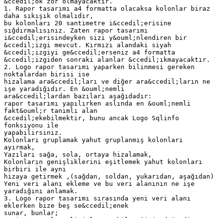
&ccedil;ok zor olmayacaktır.
1. Rapor tasarımı a4 formatta olacaksa kolonlar biraz
daha sıkışık olmalıdır,
bu kolonları 20 santimetre i&ccedil;erisine
sığdırmalısınız. Zaten rapor tasarımı
i&ccedil;erisindeyken sizi y&ouml;nlendiren bir
&ccedil;izgi mevcut. Kırmızı alandaki siyah
&ccedil;izgiyi ge&ccedil;erseniz a4 formatta
&ccedil;izgiden sonraki alanlar &ccedil;ıkmayacaktır.
2. Logo rapor tasarımı yaparken bilinmesi gereken
noktalardan birisi ise
hizalama ara&ccedil;ları ve diğer ara&ccedil;ların ne
işe yaradığıdır. En &ouml;nemli
ara&ccedil;lardan bazıları aşağıdadır:
rapor tasarımı yapılırken aslında en &ouml;nemli
fakt&ouml;r tanımlı alan
&ccedil;ekebilmektir, bunu ancak Logo Sqlinfo
fonksiyonu ile
yapabilirsiniz.
Kolonları gruplamak yahut gruplanmış kolonları
ayırmak,
Yazıları sağa, sola, ortaya hizalamak,
Kolonların genişliklerini eşitlemek yahut kolonları
birbiri ile aynı
hizaya getirmek ,(sağdan, soldan, yukarıdan, aşağıdan)
Yeni veri alanı ekleme ve bu veri alanının ne işe
yaradığını anlamak.
3. Logo rapor tasarımı sırasında yeni veri alanı
eklerken bize beş se&ccedil;enek
sunar, bunlar;