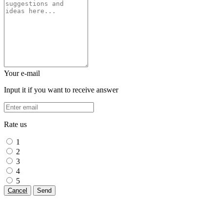
Your e-mail
Input it if you want to receive answer
Rate us
1
2
3
4
5
Cancel
Send