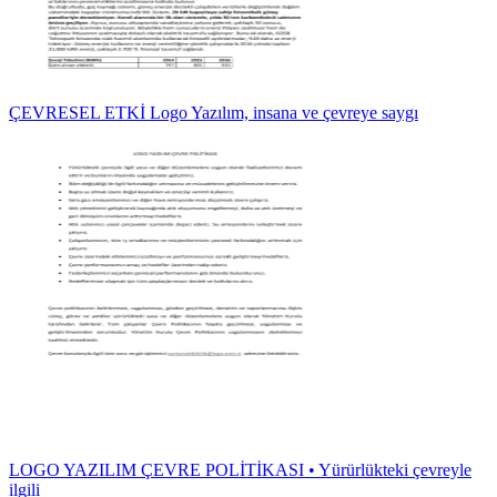
ÇEVRESEL ETKİ Logo Yazılım, insana ve çevreye saygı
LOGO YAZILIM ÇEVRE POLİTİKASI • Yürürlükteki çevreyle
ilgili