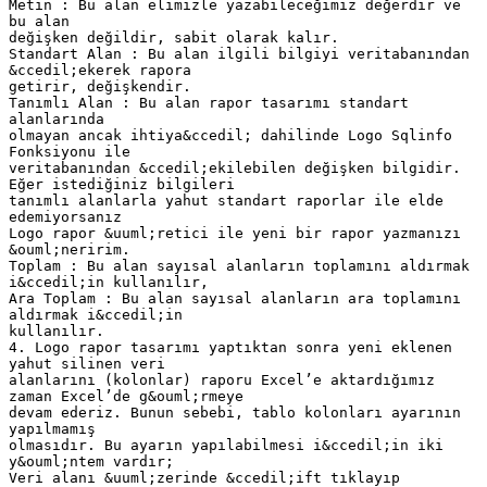
Metin : Bu alan elimizle yazabileceğimiz değerdir ve
bu alan
değişken değildir, sabit olarak kalır.
Standart Alan : Bu alan ilgili bilgiyi veritabanından
&ccedil;ekerek rapora
getirir, değişkendir.
Tanımlı Alan : Bu alan rapor tasarımı standart
alanlarında
olmayan ancak ihtiya&ccedil; dahilinde Logo Sqlinfo
Fonksiyonu ile
veritabanından &ccedil;ekilebilen değişken bilgidir.
Eğer istediğiniz bilgileri
tanımlı alanlarla yahut standart raporlar ile elde
edemiyorsanız
Logo rapor &uuml;retici ile yeni bir rapor yazmanızı
&ouml;neririm.
Toplam : Bu alan sayısal alanların toplamını aldırmak
i&ccedil;in kullanılır,
Ara Toplam : Bu alan sayısal alanların ara toplamını
aldırmak i&ccedil;in
kullanılır.
4. Logo rapor tasarımı yaptıktan sonra yeni eklenen
yahut silinen veri
alanlarını (kolonlar) raporu Excel’e aktardığımız
zaman Excel’de g&ouml;rmeye
devam ederiz. Bunun sebebi, tablo kolonları ayarının
yapılmamış
olmasıdır. Bu ayarın yapılabilmesi i&ccedil;in iki
y&ouml;ntem vardır;
Veri alanı &uuml;zerinde &ccedil;ift tıklayıp