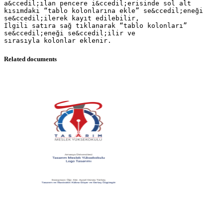
a&ccedil;ılan pencere i&ccedil;erisinde sol alt
kısımdaki “tablo kolonlarına ekle” se&ccedil;eneği
se&ccedil;ilerek kayıt edilebilir,
İlgili satıra sağ tıklanarak “tablo kolonları”
se&ccedil;eneği se&ccedil;ilir ve
Related documents