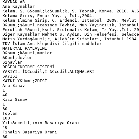
KAYNAKLAR
Ana Kaynaklar
Kelam, Ş. G&ouml;lc&uuml;k, S. Toprak, Konya, 2010. A.S
Kelama Giriş, Ensar Yay. , İst.,2004.
Kelam İlmine Giriş. C. Erdemci, İstanbul, 2009. Mevlut 
D&uuml;ş&uuml;ncesinde Tevhid, Nun Yayıncılık, İstanbul
Emrullah Y&uuml;ksel, Sistematik Kelam, İz Yay.,İst. 20
Diğer Kaynaklar Mehmet S. Aydın, Din Felsefesi, Sel&cce
Metin Yurdag&uuml;r, Allah’ın Sıfatları, İstanbul 1984
TDV İslam Ansiklopedisi (ilgili maddeler
MATERYAL PAYLAŞIMI
D&ouml;k&uuml;manlar
&Ouml;devler
Sınavlar
DEĞERLENDİRME SİSTEMİ
YARIYIL İ&Ccedil;İ &Ccedil;ALIŞMALARI
SAYISI
KATKI Y&Uuml;ZDESİ
Ara Sınav
1
40
Kısa Sınav
1
60
Toplam
100
Yıli&ccedil;inin Başarıya Oranı
40
Finalin Başarıya Oranı
60