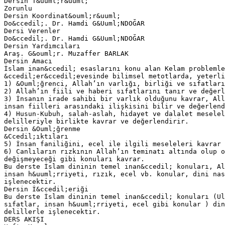
Dersin T&uuml;r&uuml;
Zorunlu
Dersin Koordinat&ouml;r&uuml;
Do&ccedil;. Dr. Hamdi G&Uuml;NDOĞAR
Dersi Verenler
Do&ccedil;. Dr. Hamdi G&Uuml;NDOĞAR
Dersin Yardımcıları
Araş. G&ouml;r. Muzaffer BARLAK
Dersin Amacı
İslam inan&ccedil; esaslarını konu alan Kelam problemle
&ccedil;er&ccedil;evesinde bilimsel metotlarda, yeterli
1) &Ouml;ğrenci, Allah’ın varlığı, birliği ve sıfatları
2) Allah’ın fiili ve haberi sıfatlarını tanır ve değerl
3) İnsanın irade sahibi bir varlık olduğunu kavrar, All
insan fiilleri arasındaki ilişkisini bilir ve değerlend
4) Husun-Kubuh, salah-aslah, hidayet ve dalalet meselel
delilleriyle birlikte kavrar ve değerlendirir.
Dersin &Ouml;ğrenme
&Ccedil;ıktıları
5) İnsan faniliğini, ecel ile ilgili meseleleri kavrar 
6) Canlıların rızkının Allah’ın teminatı altında olup o
değişmeyeceği gibi konuları kavrar.
Bu derste İslam dininin temel inan&ccedil; konuları, Al
insan h&uuml;rriyeti, rızık, ecel vb. konular, dini nas
işlenecektir.
Dersin İ&ccedil;eriği
Bu derste İslam dininin temel inan&ccedil; konuları (Ul
sıfatlar, insan h&uuml;rriyeti, ecel gibi konular ) din
delillerle işlenecektir.
DERS AKIŞI