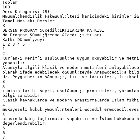
Toplam
100
Ders Kategorisi (B)
M&uuml;hendislik Fak&uuml;ltesi haricindeki birimler i&
Temel Mesleki Dersler
X
DERSİN PROGRAM &Ccedil;IKTILARINA KATKISI
No Program &Ouml;ğrenme &Ccedil;ıktıları
Katkı D&uuml;zeyi
1 2 3 4 5
1
2
Kur’an-ı Kerim’i usul&uuml;ne uygun okuyabilir ve metni
yapabilir.
Alanıyla ilgili klasik ve modern metinleri anlayabilece
olarak ifade edebilecek d&uuml;zeyde Arap&ccedil;a bilg
Hz. Peygamber’in s&ouml;z, fiil ve takrirleri, fiziksel
3
X
ilminin tarihi seyri, usul&uuml;, problemleri, yorumlan
bilgi sahibidir.
Klasik kaynaklarda ve modern araştırmalarda İslam fıkhı
4
mukayeseli hukuk y&ouml;ntemleri &ccedil;er&ccedil;eves
X
arasında karşılaştırmalar yapabilir ve İslam hukukunu h
değerlendirebilir.
5
6
7