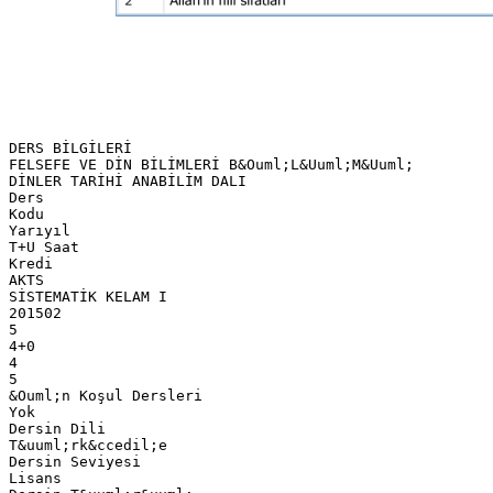
DERS BİLGİLERİ
FELSEFE VE DİN BİLİMLERİ B&Ouml;L&Uuml;M&Uuml;
DİNLER TARİHİ ANABİLİM DALI
Ders
Kodu
Yarıyıl
T+U Saat
Kredi
AKTS
SİSTEMATİK KELAM I
201502
5
4+0
4
5
&Ouml;n Koşul Dersleri
Yok
Dersin Dili
T&uuml;rk&ccedil;e
Dersin Seviyesi
Lisans