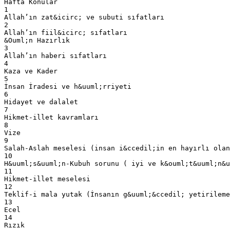
Hafta Konular
1
Allah’ın zat&icirc; ve subuti sıfatları
2
Allah’ın fiil&icirc; sıfatları
&Ouml;n Hazırlık
3
Allah’ın haberi sıfatları
4
Kaza ve Kader
5
İnsan İradesi ve h&uuml;rriyeti
6
Hidayet ve dalalet
7
Hikmet-illet kavramları
8
Vize
9
Salah-Aslah meselesi (insan i&ccedil;in en hayırlı olan
10
H&uuml;s&uuml;n-Kubuh sorunu ( iyi ve k&ouml;t&uuml;n&u
11
Hikmet-illet meselesi
12
Teklif-i mala yutak (İnsanın g&uuml;&ccedil; yetirileme
13
Ecel
14
Rızık