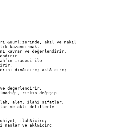
ri &uuml;zerinde, akıl ve nakil
lik kazandırmak.
nı kavrar ve değerlendirir.
endirir.
ah’ın iradesi ile
irir.
erini din&icirc;-akl&icirc;
ve değerlendirir.
lmadığı, rızkın değişip
lah, alem, ilahi sıfatlar,
lar ve akli delillerle
uhiyet, ilah&icirc;
i naslar ve akl&icirc;