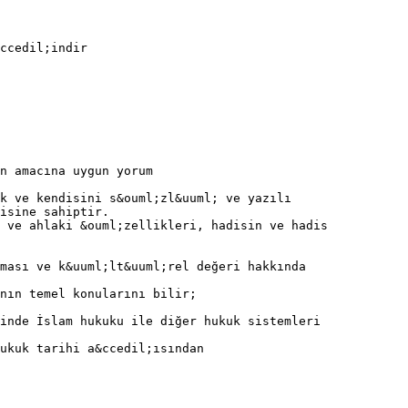
ccedil;indir
n amacına uygun yorum
k ve kendisini s&ouml;zl&uuml; ve yazılı
isine sahiptir.
 ve ahlaki &ouml;zellikleri, hadisin ve hadis
ması ve k&uuml;lt&uuml;rel değeri hakkında
nın temel konularını bilir;
inde İslam hukuku ile diğer hukuk sistemleri
ukuk tarihi a&ccedil;ısından