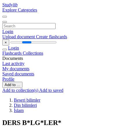
Study
lib
Explore Categories
Login
Upload document
Create flashcards
×
Login
Flashcards
Collections
Documents
Last activity
My documents
Saved documents
Profile
Add to ...
Add to collection(s)
Add to saved
Beşeri bilimler
Din bilimleri
İslam
DERS B*LG*LER*