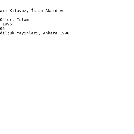
aim Kılavuz, İslam Akaid ve
Ozler, İslam
 1995.
05.
dil;uk Yayınları, Ankara 1996