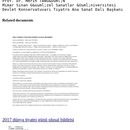
Prof. Dr. Merih TANG&Uuml;N
Mimar Sinan G&uuml;zel Sanatlar &Uuml;niversitesi
Related documents
2017 dünya tiyatro günü ulusal bildirisi