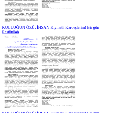
KULLUĞUN ÖZÜ: İHSAN Kıymetli Kardeşlerim! Bir gün
Resûlullah