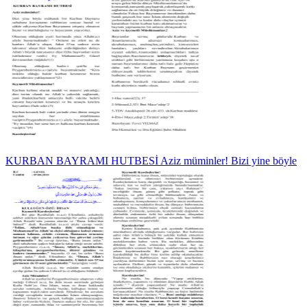
KURBAN BAYRAMI HUTBESİ Aziz müminler! Bizi yine böyle