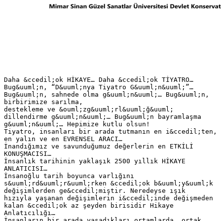
Daha &ccedil;ok HİKAYE… Daha &ccedil;ok TİYATRO…
Bug&uuml;n, “D&uuml;nya Tiyatro G&uuml;n&uuml;”…
Bug&uuml;n, sahnede olma g&uuml;n&uuml;… Bug&uuml;n,
birbirimize sarılma,
destekleme ve &ouml;zg&uuml;rl&uuml;ğ&uuml;
dillendirme g&uuml;n&uuml;… Bug&uuml;n bayramlaşma
g&uuml;n&uuml;… Hepimize kutlu olsun!
Tiyatro, insanları bir arada tutmanın en i&ccedil;ten,
en yalın ve en EVRENSEL ARACI…
İnandığımız ve savunduğumuz değerlerin en ETKİLİ
KONUŞMACISI…
İnsanlık tarihinin yaklaşık 2500 yıllık HİKAYE
ANLATICISI…
İnsanoğlu tarih boyunca varlığını
s&uuml;rd&uuml;r&uuml;rken &ccedil;ok b&uuml;y&uuml;k
değişimlerden ge&ccedil;miştir. Neredeyse ışık
hızıyla yaşanan değişimlerin i&ccedil;inde değişmeden
kalan &ccedil;ok az şeyden birisidir Hikaye
Anlatıcılığı…
İnsanların bir arada yaşadıkları ortamlarda, ortak