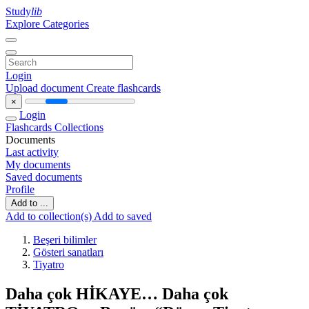
Study
lib
Explore Categories
Login
Upload document
Create flashcards
×
Login
Flashcards
Collections
Documents
Last activity
My documents
Saved documents
Profile
Add to ...
Add to collection(s)
Add to saved
Beşeri bilimler
Gösteri sanatları
Tiyatro
Daha çok HİKAYE… Daha çok