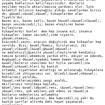
yaşama kodlarının belirleyicisidir. Bunların
nesilden nesile aktarılmasına yardımcı olur. İşte
kolektif bilincin kaynağını aldığı sanatlardan birisi
de, g&uuml;c&uuml;n&uuml; hikayelerden alan
Tiyatro’dur.
Bazen acı, bazen tatlı; bazen h&uuml;z&uuml;nl&uuml;,
bazen sevin&ccedil;li; bazen eleştiren bazen
birleştiren
hikayelerdir bunlar. Ama hep insana ait, insanca
hikayeler. Zaman i&ccedil;inde tiyatro,
y&ouml;ntemini,
bi&ccedil;imini, aracını değiştirdi ama hikayeler hep
varoldu. Bizi; &ouml;fkemiz, hırslarımız, iki
y&uuml;zl&uuml;l&uuml;ğ&uuml;m&uuml;z
ve adaletsizliğimizle y&uuml;zleştirerek kendimizi
temize &ccedil;ekmemize yardım etti, ediyor ve edecek…
Bug&uuml;n d&uuml;nyadaki hemen hemen t&uuml;m
&uuml;lkelerin inanılmaz bir hızla i&ccedil;ine
d&uuml;şt&uuml;kleri bu kaotik
ortamda, tiyatronun anlattığı ve anlatacağı hikayelere
&ccedil;ok ihtiyacımız var. &Ccedil;&uuml;nk&uuml;:
Ruhlarımız yoruldu…
Y&uuml;reklerimizdeki sevgi azaldı…
Akıllarımız tutulmaya başladı…
&Ouml;leni-&ouml;ld&uuml;reni, s&uuml;r&uuml;leni-
s&uuml;reni, yok edileni-yok edeni ve t&uuml;m
bunların nedenlerini anlamakta
zorluk &ccedil;ekiyoruz. Ama ka&ccedil;ış yok! Bu
kaotik şartlar altında dahi hayat yaşanacak,