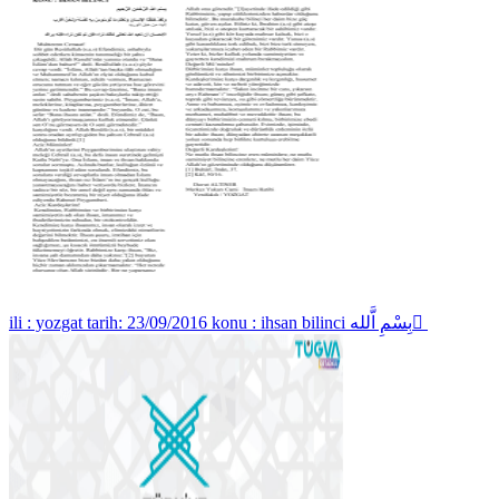
ili : yozgat tarih: 23/09/2016 konu : ihsan bilinci بِسْمِ اَّلله ِ