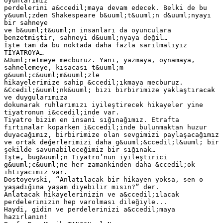
oyunlarımız
perdelerini a&ccedil;maya devam edecek. Belki de bu
y&uuml;zden Shakespeare b&uuml;t&uuml;n d&uuml;nyayı
bir sahneye
ve b&uuml;t&uuml;n insanları da oyunculara
benzetmiştir, sahneyi d&uuml;nyaya değil…
İşte tam da bu noktada daha fazla sarılmalıyız
TİYATROYA…
&Uuml;retmeye mecburuz. Yani, yazmaya, oynamaya,
sahnelemeye, kısacası t&uuml;m
g&uuml;c&uuml;m&uuml;zle
hikayelerimize sahip &ccedil;ıkmaya mecburuz.
&Ccedil;&uuml;nk&uuml; bizi birbirimize yaklaştıracak
ve duygularımıza
dokunarak ruhlarımızı iyileştirecek hikayeler yine
tiyatronun i&ccedil;inde var.
Tiyatro bizim en insani sığınağımız. Etrafta
fırtınalar koparken i&ccedil;inde bulunmaktan huzur
duyacağımız, birbirimize olan sevgimizi paylaşacağımız
ve ortak değerlerimizi daha g&uuml;&ccedil;l&uuml; bir
şekilde savunabileceğimiz bir sığınak…
İşte, bug&uuml;n Tiyatro’nun iyileştirici
g&uuml;c&uuml;ne her zamankinden daha &ccedil;ok
ihtiyacımız var.
Dostoyevski, “Anlatılacak bir hikayen yoksa, sen o
yaşadığına yaşam diyebilir misin?” der.
Anlatacak hikayelerinizin ve a&ccedil;ılacak
perdelerinizin hep varolması dileğiyle...
Haydi, gidin ve perdelerinizi a&ccedil;maya
hazırlanın!