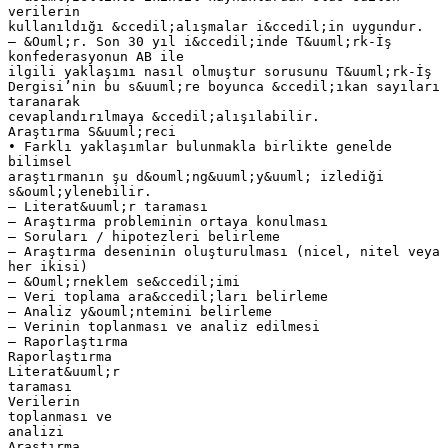
verilerin
kullanıldığı &ccedil;alışmalar i&ccedil;in uygundur.
– &Ouml;r. Son 30 yıl i&ccedil;inde T&uuml;rk-İş
konfederasyonun AB ile
ilgili yaklaşımı nasıl olmuştur sorusunu T&uuml;rk-İş
Dergisi’nin bu s&uuml;re boyunca &ccedil;ıkan sayıları
taranarak
cevaplandırılmaya &ccedil;alışılabilir.
Araştırma S&uuml;reci
• Farklı yaklaşımlar bulunmakla birlikte genelde
bilimsel
araştırmanın şu d&ouml;ng&uuml;y&uuml; izlediği
s&ouml;ylenebilir.
– Literat&uuml;r taraması
– Araştırma probleminin ortaya konulması
– Soruları / hipotezleri belirleme
– Araştırma deseninin oluşturulması (nicel, nitel veya
her ikisi)
– &Ouml;rneklem se&ccedil;imi
– Veri toplama ara&ccedil;ları belirleme
– Analiz y&ouml;ntemini belirleme
– Verinin toplanması ve analiz edilmesi
– Raporlaştırma
Raporlaştırma
Literat&uuml;r
taraması
Verilerin
toplanması ve
analizi
Araştırma