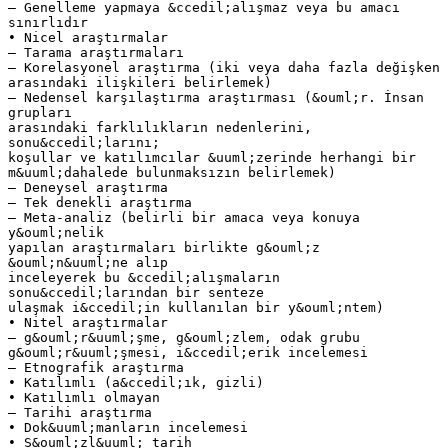
– Genelleme yapmaya &ccedil;alışmaz veya bu amacı
sınırlıdır
• Nicel araştırmalar
– Tarama araştırmaları
– Korelasyonel araştırma (iki veya daha fazla değişken
arasındaki ilişkileri belirlemek)
– Nedensel karşılaştırma araştırması (&ouml;r. İnsan
grupları
arasındaki farklılıkların nedenlerini,
sonu&ccedil;larını;
koşullar ve katılımcılar &uuml;zerinde herhangi bir
m&uuml;dahalede bulunmaksızın belirlemek)
– Deneysel araştırma
– Tek denekli araştırma
– Meta-analiz (belirli bir amaca veya konuya
y&ouml;nelik
yapılan araştırmaları birlikte g&ouml;z
&ouml;n&uuml;ne alıp
inceleyerek bu &ccedil;alışmaların
sonu&ccedil;larından bir senteze
ulaşmak i&ccedil;in kullanılan bir y&ouml;ntem)
• Nitel araştırmalar
– g&ouml;r&uuml;şme, g&ouml;zlem, odak grubu
g&ouml;r&uuml;şmesi, i&ccedil;erik incelemesi
– Etnografik araştırma
• Katılımlı (a&ccedil;ık, gizli)
• Katılımlı olmayan
– Tarihi araştırma
• Dok&uuml;manların incelemesi
• S&ouml;zl&uuml; tarih