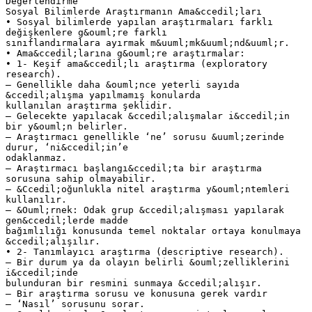
Değerlendirme
Sosyal Bilimlerde Araştırmanın Ama&ccedil;ları
• Sosyal bilimlerde yapılan araştırmaları farklı
değişkenlere g&ouml;re farklı
sınıflandırmalara ayırmak m&uuml;mk&uuml;nd&uuml;r.
• Ama&ccedil;larına g&ouml;re araştırmalar:
• 1- Keşif ama&ccedil;lı araştırma (exploratory
research).
– Genellikle daha &ouml;nce yeterli sayıda
&ccedil;alışma yapılmamış konularda
kullanılan araştırma şeklidir.
– Gelecekte yapılacak &ccedil;alışmalar i&ccedil;in
bir y&ouml;n belirler.
– Araştırmacı genellikle ‘ne’ sorusu &uuml;zerinde
durur, ‘ni&ccedil;in’e
odaklanmaz.
– Araştırmacı başlangı&ccedil;ta bir araştırma
sorusuna sahip olmayabilir.
– &Ccedil;oğunlukla nitel araştırma y&ouml;ntemleri
kullanılır.
– &Ouml;rnek: Odak grup &ccedil;alışması yapılarak
gen&ccedil;lerde madde
bağımlılığı konusunda temel noktalar ortaya konulmaya
&ccedil;alışılır.
• 2- Tanımlayıcı araştırma (descriptive research).
– Bir durum ya da olayın belirli &ouml;zelliklerini
i&ccedil;inde
bulunduran bir resmini sunmaya &ccedil;alışır.
– Bir araştırma sorusu ve konusuna gerek vardır
– ‘Nasıl’ sorusunu sorar.