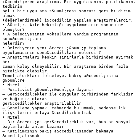
i&ccedil;eren araştırma. Bir uygulamanın, politikanın,
tedbirin
belli bir uygulama s&uuml;resi sonrası geri bildirim
almak
(değerlendirmek) i&ccedil;in yapılan araştırmalardır.
• &Ouml;r. Aile hekimliği uygulamasının sonucu ne
olmuştur?
• A belediyesinin yoksullara yardım programının
sonu&ccedil;ları
nelerdir?
• Belediyenin yeni &ccedil;&ouml;p toplama
uygulamasının sonu&ccedil;ları nelerdir?
– Araştırmaları keskin sınırlarla birbirinden ayırmak
her
zaman kolay olmayabilir. Bir araştırma birden fazla
nitelikte olabilir.
Temel aldıkları felsefeye, bakış a&ccedil;ısına
g&ouml;re
• Nicel
– Pozitivist g&ouml;r&uuml;şe dayanır
– Ger&ccedil;ekler ile duygular birbirinden farklıdır
ve bağımsız olarak
ger&ccedil;ekler araştırılabilir
– Genelleme yapmak, tahminde bulunmak, nedensellik
ilişkilerini ortaya &ccedil;ıkartmak
• Nitel
– Bir &ccedil;ok ger&ccedil;eklik var, bunlar sosyal
bağlamlarda anlam kazanır
– Katılımcının bakış a&ccedil;ısından bakmaya
&ccedil;alışmak