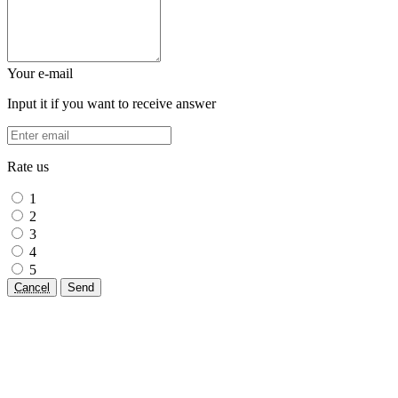
Your e-mail
Input it if you want to receive answer
Rate us
1
2
3
4
5
Cancel
Send