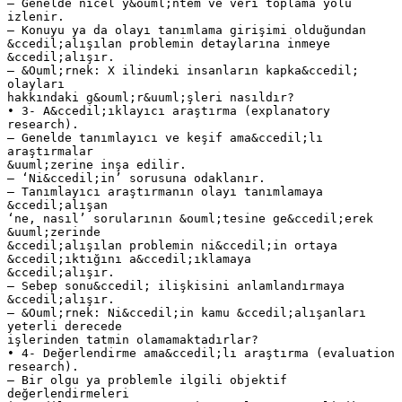
– Genelde nicel y&ouml;ntem ve veri toplama yolu
izlenir.
– Konuyu ya da olayı tanımlama girişimi olduğundan
&ccedil;alışılan problemin detaylarına inmeye
&ccedil;alışır.
– &Ouml;rnek: X ilindeki insanların kapka&ccedil;
olayları
hakkındaki g&ouml;r&uuml;şleri nasıldır?
• 3- A&ccedil;ıklayıcı araştırma (explanatory
research).
– Genelde tanımlayıcı ve keşif ama&ccedil;lı
araştırmalar
&uuml;zerine inşa edilir.
– ‘Ni&ccedil;in’ sorusuna odaklanır.
– Tanımlayıcı araştırmanın olayı tanımlamaya
&ccedil;alışan
‘ne, nasıl’ sorularının &ouml;tesine ge&ccedil;erek
&uuml;zerinde
&ccedil;alışılan problemin ni&ccedil;in ortaya
&ccedil;ıktığını a&ccedil;ıklamaya
&ccedil;alışır.
– Sebep sonu&ccedil; ilişkisini anlamlandırmaya
&ccedil;alışır.
– &Ouml;rnek: Ni&ccedil;in kamu &ccedil;alışanları
yeterli derecede
işlerinden tatmin olamamaktadırlar?
• 4- Değerlendirme ama&ccedil;lı araştırma (evaluation
research).
– Bir olgu ya problemle ilgili objektif
değerlendirmeleri