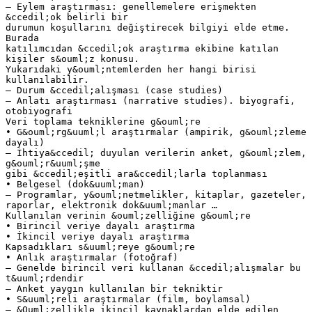
– Eylem araştırması: genellemelere erişmekten
&ccedil;ok belirli bir
durumun koşullarını değiştirecek bilgiyi elde etme.
Burada
katılımcıdan &ccedil;ok araştırma ekibine katılan
kişiler s&ouml;z konusu.
Yukarıdaki y&ouml;ntemlerden her hangi birisi
kullanılabilir.
– Durum &ccedil;alışması (case studies)
– Anlatı araştırması (narrative studies). biyografi,
otobiyografi
Veri toplama tekniklerine g&ouml;re
• G&ouml;rg&uuml;l araştırmalar (ampirik, g&ouml;zleme
dayalı)
– İhtiya&ccedil; duyulan verilerin anket, g&ouml;zlem,
g&ouml;r&uuml;şme
gibi &ccedil;eşitli ara&ccedil;larla toplanması
• Belgesel (dok&uuml;man)
– Programlar, y&ouml;netmelikler, kitaplar, gazeteler,
raporlar, elektronik dok&uuml;manlar …
Kullanılan verinin &ouml;zelliğine g&ouml;re
• Birincil veriye dayalı araştırma
• İkincil veriye dayalı araştırma
Kapsadıkları s&uuml;reye g&ouml;re
• Anlık araştırmalar (fotoğraf)
– Genelde birincil veri kullanan &ccedil;alışmalar bu
t&uuml;rdendir
– Anket yaygın kullanılan bir tekniktir
• S&uuml;reli araştırmalar (film, boylamsal)
– &Ouml;zellikle ikincil kaynaklardan elde edilen