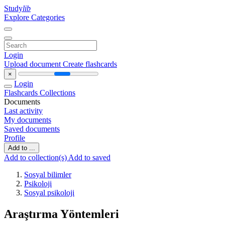
Study
lib
Explore Categories
Login
Upload document
Create flashcards
×
Login
Flashcards
Collections
Documents
Last activity
My documents
Saved documents
Profile
Add to ...
Add to collection(s)
Add to saved
Sosyal bilimler
Psikoloji
Sosyal psikoloji
Araştırma Yöntemleri