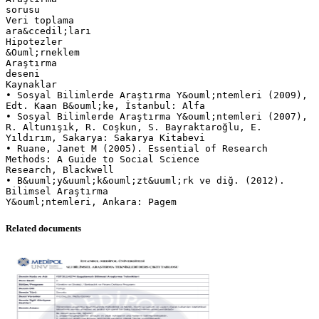
sorusu
Veri toplama
ara&ccedil;ları
Hipotezler
&Ouml;rneklem
Araştırma
deseni
Kaynaklar
• Sosyal Bilimlerde Araştırma Y&ouml;ntemleri (2009),
Edt. Kaan B&ouml;ke, İstanbul: Alfa
• Sosyal Bilimlerde Araştırma Y&ouml;ntemleri (2007),
R. Altunışık, R. Coşkun, S. Bayraktaroğlu, E.
Yıldırım, Sakarya: Sakarya Kitabevi
• Ruane, Janet M (2005). Essential of Research
Methods: A Guide to Social Science
Research, Blackwell
• B&uuml;y&uuml;k&ouml;zt&uuml;rk ve diğ. (2012).
Bilimsel Araştırma
Related documents