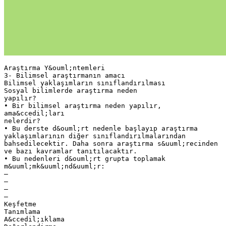
Araştırma Y&ouml;ntemleri
3- Bilimsel araştırmanın amacı
Bilimsel yaklaşımların sınıflandırılması
Sosyal bilimlerde araştırma neden
yapılır?
• Bir bilimsel araştırma neden yapılır,
ama&ccedil;ları
nelerdir?
• Bu derste d&ouml;rt nedenle başlayıp araştırma
yaklaşımlarının diğer sınıflandırılmalarından
bahsedilecektir. Daha sonra araştırma s&uuml;recinden
ve bazı kavramlar tanıtılacaktır.
• Bu nedenleri d&ouml;rt grupta toplamak
m&uuml;mk&uuml;nd&uuml;r:
–
–
–
–
Keşfetme
Tanımlama
A&ccedil;ıklama