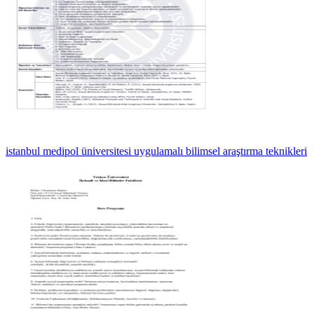
istanbul medipol üniversitesi uygulamalı bilimsel araştırma teknikleri