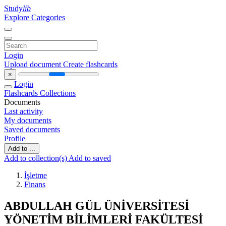
Study
lib
Explore Categories
Login
Upload document
Create flashcards
×
Login
Flashcards
Collections
Documents
Last activity
My documents
Saved documents
Profile
Add to ...
Add to collection(s)
Add to saved
İşletme
Finans
ABDULLAH GÜL ÜNİVERSİTESİ
YÖNETİM BİLİMLERİ FAKÜLTESİ