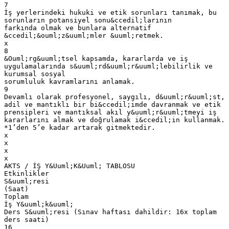
7
İş yerlerindeki hukuki ve etik sorunları tanımak, bu
sorunların potansiyel sonu&ccedil;larının
farkında olmak ve bunlara alternatif
&ccedil;&ouml;z&uuml;mler &uuml;retmek.
x
8
&Ouml;rg&uuml;tsel kapsamda, kararlarda ve iş
uygulamalarında s&uuml;rd&uuml;r&uuml;lebilirlik ve
kurumsal sosyal
sorumluluk kavramlarını anlamak.
9
Devamlı olarak profesyonel, saygılı, d&uuml;r&uuml;st,
adil ve mantıklı bir bi&ccedil;imde davranmak ve etik
prensipleri ve mantıksal akıl y&uuml;r&uuml;tmeyi iş
kararlarını almak ve doğrulamak i&ccedil;in kullanmak.
*1’den 5’e kadar artarak gitmektedir.
x
x
x
x
AKTS / İŞ Y&Uuml;K&Uuml; TABLOSU
Etkinlikler
S&uuml;resi
(Saat)
Toplam
İş Y&uuml;k&uuml;
Ders S&uuml;resi (Sınav haftası dahildir: 16x toplam
ders saati)
16