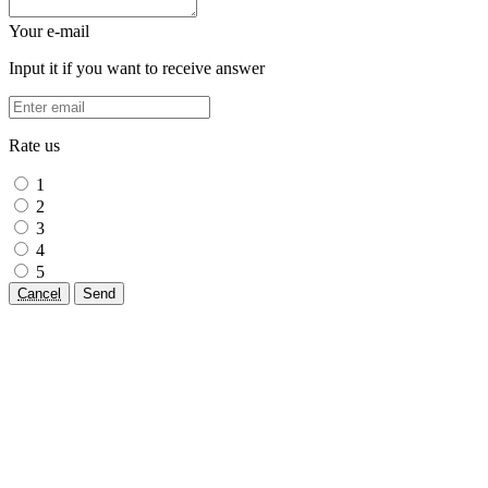
Your e-mail
Input it if you want to receive answer
Rate us
1
2
3
4
5
Cancel
Send