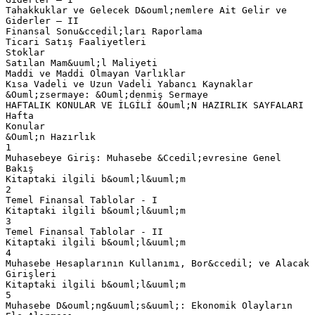
Tahakkuklar ve Gelecek D&ouml;nemlere Ait Gelir ve
Giderler – II
Finansal Sonu&ccedil;ları Raporlama
Ticari Satış Faaliyetleri
Stoklar
Satılan Mam&uuml;l Maliyeti
Maddi ve Maddi Olmayan Varlıklar
Kısa Vadeli ve Uzun Vadeli Yabancı Kaynaklar
&Ouml;zsermaye: &Ouml;denmiş Sermaye
HAFTALIK KONULAR VE İLGİLİ &Ouml;N HAZIRLIK SAYFALARI
Hafta
Konular
&Ouml;n Hazırlık
1
Muhasebeye Giriş: Muhasebe &Ccedil;evresine Genel
Bakış
Kitaptaki ilgili b&ouml;l&uuml;m
2
Temel Finansal Tablolar - I
Kitaptaki ilgili b&ouml;l&uuml;m
3
Temel Finansal Tablolar - II
Kitaptaki ilgili b&ouml;l&uuml;m
4
Muhasebe Hesaplarının Kullanımı, Bor&ccedil; ve Alacak
Girişleri
Kitaptaki ilgili b&ouml;l&uuml;m
5
Muhasebe D&ouml;ng&uuml;s&uuml;: Ekonomik Olayların