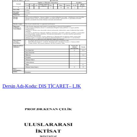
Dersin Adı-Kodu: DIŞ TİCARET– LJK