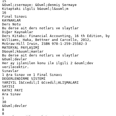
15
&Ouml;zsermaye: &Ouml;denmiş Sermaye
Kitaptaki ilgili b&ouml;l&uuml;m
16
Final Sınavı
KAYNAKLAR
Ders Notu
Bu derse ait ders notları ve slaytlar
Diğer Kaynaklar
Ders Kitabı: Financial Accounting, 16 th Edition, by
Williams, Haka, Bettner and Carcello, 2012,
McGraw-Hill Irwin, ISBN 978-1-259-25582-3
MATERYAL PAYLAŞIMI
D&ouml;k&uuml;manlar
Bu derse ait ders notları ve slaytlar
&Ouml;devler
Her ay işlenilen konu ile ilgili 2 &ouml;dev
verilecektir.
Sınavlar
1 Ara Sınav ve 1 Final Sınavı
DEĞERLENDİRME SİSTEMİ
YARIYIL İ&Ccedil;İ &Ccedil;ALIŞMALARI
SAYISI
KATKI PAYI
Ara Sınav
1
30
&Ouml;devler
8
8