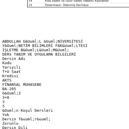
ABDULLAH G&Uuml;L &Uuml;NİVERSİTESİ
Y&Ouml;NETİM BİLİMLERİ FAK&Uuml;LTESİ
İŞLETME B&Ouml;L&Uuml;M&Uuml;
DERS TANIM VE UYGULAMA BİLGİLERİ
Dersin Adı
Kodu
Yarıyılı
T+U Saat
Kredisi
AKTS
FİNANSAL MUHASEBE
BA-205
G&Uuml;Z
3+0
3
5
&Ouml;n Koşul Dersleri
Yok
Dersin T&uuml;r&uuml;
Zorunlu
Dersin Dili