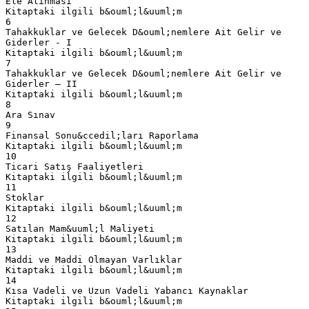
Ele Alınması
Kitaptaki ilgili b&ouml;l&uuml;m
6
Tahakkuklar ve Gelecek D&ouml;nemlere Ait Gelir ve
Giderler - I
Kitaptaki ilgili b&ouml;l&uuml;m
7
Tahakkuklar ve Gelecek D&ouml;nemlere Ait Gelir ve
Giderler – II
Kitaptaki ilgili b&ouml;l&uuml;m
8
Ara Sınav
9
Finansal Sonu&ccedil;ları Raporlama
Kitaptaki ilgili b&ouml;l&uuml;m
10
Ticari Satış Faaliyetleri
Kitaptaki ilgili b&ouml;l&uuml;m
11
Stoklar
Kitaptaki ilgili b&ouml;l&uuml;m
12
Satılan Mam&uuml;l Maliyeti
Kitaptaki ilgili b&ouml;l&uuml;m
13
Maddi ve Maddi Olmayan Varlıklar
Kitaptaki ilgili b&ouml;l&uuml;m
14
Kısa Vadeli ve Uzun Vadeli Yabancı Kaynaklar
Kitaptaki ilgili b&ouml;l&uuml;m