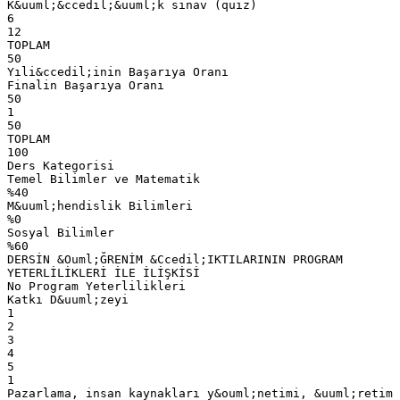
K&uuml;&ccedil;&uuml;k sınav (quiz)
6
12
TOPLAM
50
Yıli&ccedil;inin Başarıya Oranı
Finalin Başarıya Oranı
50
1
50
TOPLAM
100
Ders Kategorisi
Temel Bilimler ve Matematik
%40
M&uuml;hendislik Bilimleri
%0
Sosyal Bilimler
%60
DERSİN &Ouml;ĞRENİM &Ccedil;IKTILARININ PROGRAM
YETERLİLİKLERİ İLE İLİŞKİSİ
No Program Yeterlilikleri
Katkı D&uuml;zeyi
1
2
3
4
5
1
Pazarlama, insan kaynakları y&ouml;netimi, &uuml;retim