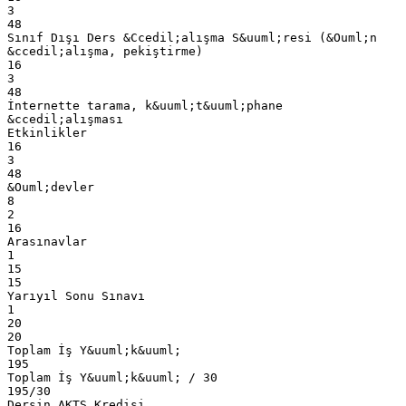
3
48
Sınıf Dışı Ders &Ccedil;alışma S&uuml;resi (&Ouml;n
&ccedil;alışma, pekiştirme)
16
3
48
İnternette tarama, k&uuml;t&uuml;phane
&ccedil;alışması
Etkinlikler
16
3
48
&Ouml;devler
8
2
16
Arasınavlar
1
15
15
Yarıyıl Sonu Sınavı
1
20
20
Toplam İş Y&uuml;k&uuml;
195
Toplam İş Y&uuml;k&uuml; / 30
195/30
Dersin AKTS Kredisi