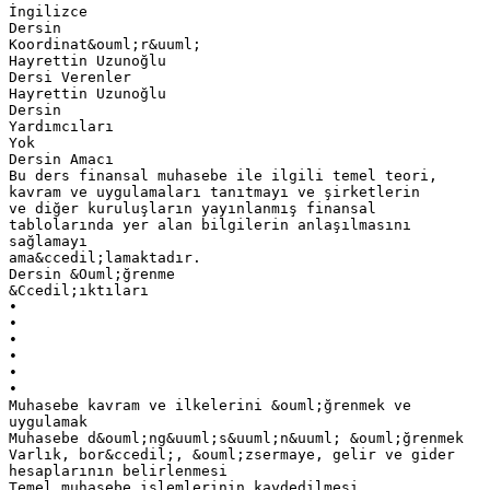
İngilizce
Dersin
Koordinat&ouml;r&uuml;
Hayrettin Uzunoğlu
Dersi Verenler
Hayrettin Uzunoğlu
Dersin
Yardımcıları
Yok
Dersin Amacı
Bu ders finansal muhasebe ile ilgili temel teori,
kavram ve uygulamaları tanıtmayı ve şirketlerin
ve diğer kuruluşların yayınlanmış finansal
tablolarında yer alan bilgilerin anlaşılmasını
sağlamayı
ama&ccedil;lamaktadır.
Dersin &Ouml;ğrenme
&Ccedil;ıktıları
•
•
•
•
•
•
Muhasebe kavram ve ilkelerini &ouml;ğrenmek ve
uygulamak
Muhasebe d&ouml;ng&uuml;s&uuml;n&uuml; &ouml;ğrenmek
Varlık, bor&ccedil;, &ouml;zsermaye, gelir ve gider
hesaplarının belirlenmesi
Temel muhasebe işlemlerinin kaydedilmesi