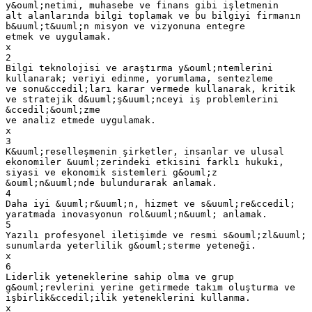
y&ouml;netimi, muhasebe ve finans gibi işletmenin
alt alanlarında bilgi toplamak ve bu bilgiyi firmanın
b&uuml;t&uuml;n misyon ve vizyonuna entegre
etmek ve uygulamak.
x
2
Bilgi teknolojisi ve araştırma y&ouml;ntemlerini
kullanarak; veriyi edinme, yorumlama, sentezleme
ve sonu&ccedil;ları karar vermede kullanarak, kritik
ve stratejik d&uuml;ş&uuml;nceyi iş problemlerini
&ccedil;&ouml;zme
ve analiz etmede uygulamak.
x
3
K&uuml;reselleşmenin şirketler, insanlar ve ulusal
ekonomiler &uuml;zerindeki etkisini farklı hukuki,
siyasi ve ekonomik sistemleri g&ouml;z
&ouml;n&uuml;nde bulundurarak anlamak.
4
Daha iyi &uuml;r&uuml;n, hizmet ve s&uuml;re&ccedil;
yaratmada inovasyonun rol&uuml;n&uuml; anlamak.
5
Yazılı profesyonel iletişimde ve resmi s&ouml;zl&uuml;
sunumlarda yeterlilik g&ouml;sterme yeteneği.
x
6
Liderlik yeteneklerine sahip olma ve grup
g&ouml;revlerini yerine getirmede takım oluşturma ve
işbirlik&ccedil;ilik yeteneklerini kullanma.
x