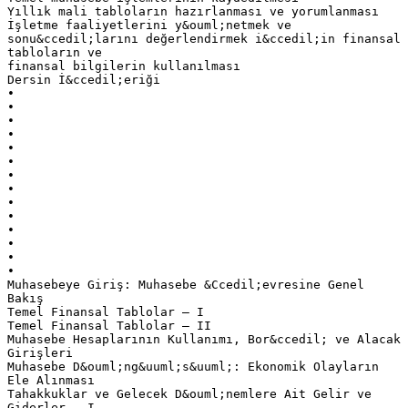
Yıllık mali tabloların hazırlanması ve yorumlanması
İşletme faaliyetlerini y&ouml;netmek ve
sonu&ccedil;larını değerlendirmek i&ccedil;in finansal
tabloların ve
finansal bilgilerin kullanılması
Dersin İ&ccedil;eriği
•
•
•
•
•
•
•
•
•
•
•
•
•
•
Muhasebeye Giriş: Muhasebe &Ccedil;evresine Genel
Bakış
Temel Finansal Tablolar – I
Temel Finansal Tablolar – II
Muhasebe Hesaplarının Kullanımı, Bor&ccedil; ve Alacak
Girişleri
Muhasebe D&ouml;ng&uuml;s&uuml;: Ekonomik Olayların
Ele Alınması
Tahakkuklar ve Gelecek D&ouml;nemlere Ait Gelir ve
Giderler – I