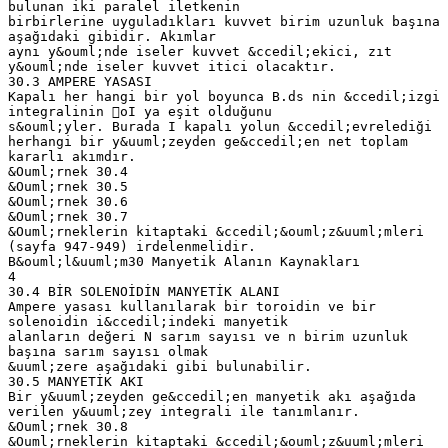
bulunan iki paralel iletkenin
birbirlerine uyguladıkları kuvvet birim uzunluk başına
aşağıdaki gibidir. Akımlar
aynı y&ouml;nde iseler kuvvet &ccedil;ekici, zıt
y&ouml;nde iseler kuvvet itici olacaktır.
30.3 AMPERE YASASI
Kapalı her hangi bir yol boyunca B.ds nin &ccedil;izgi
integralinin oI ya eşit olduğunu
s&ouml;yler. Burada I kapalı yolun &ccedil;evrelediği
herhangi bir y&uuml;zeyden ge&ccedil;en net toplam
kararlı akımdır.
&Ouml;rnek 30.4
&Ouml;rnek 30.5
&Ouml;rnek 30.6
&Ouml;rnek 30.7
&Ouml;rneklerin kitaptaki &ccedil;&ouml;z&uuml;mleri
(sayfa 947-949) irdelenmelidir.
B&ouml;l&uuml;m30 Manyetik Alanın Kaynakları
4
30.4 BİR SOLENOİDİN MANYETİK ALANI
Ampere yasası kullanılarak bir toroidin ve bir
solenoidin i&ccedil;indeki manyetik
alanların değeri N sarım sayısı ve n birim uzunluk
başına sarım sayısı olmak
&uuml;zere aşağıdaki gibi bulunabilir.
30.5 MANYETİK AKI
Bir y&uuml;zeyden ge&ccedil;en manyetik akı aşağıda
verilen y&uuml;zey integrali ile tanımlanır.
&Ouml;rnek 30.8
&Ouml;rneklerin kitaptaki &ccedil;&ouml;z&uuml;mleri