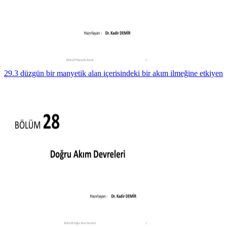
29.3 düzgün bir manyetik alan içerisindeki bir akım ilmeğine etkiyen