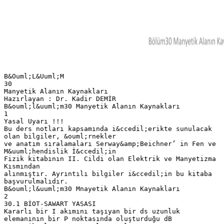
B&Ouml;L&Uuml;M
30
Manyetik Alanın Kaynakları
Hazırlayan : Dr. Kadir DEMİR
B&ouml;l&uuml;m30 Manyetik Alanın Kaynakları
1
Yasal Uyarı !!!
Bu ders notları kapsamında i&ccedil;erikte sunulacak
olan bilgiler, &ouml;rnekler
ve anatım sıralamaları Serway&amp;Beichner’ in Fen ve
M&uuml;hendislik İ&ccedil;in
Fizik kitabının II. Cildi olan Elektrik ve Manyetizma
Kısmından
alınmıştır. Ayrıntılı bilgiler i&ccedil;in bu kitaba
başvurulmalıdır.
B&ouml;l&uuml;m30 Mnayetik Alanın Kaynakları
2
30.1 BİOT-SAWART YASASI
Kararlı bir I akımını taşıyan bir ds uzunluk
elemanının bir P noktasında oluşturduğu dB