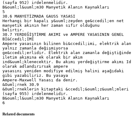
(sayfa 952) irdelenmelidir.
B&ouml;l&uuml;m30 Manyetik Alanın Kaynakları
5
30.6 MANYETİZMADA GAUSS YASASI
Herhangi bir kapalı y&uuml;zeyden ge&ccedil;en net
manyetik akının her zaman sıfır olduğunu
belirtir.
30.7 YERDEĞİŞTİRME AKIMI ve AMPERE YASASININ GENEL
Bİ&Ccedil;İMİ
Ampere yasasının bilinen bi&ccedil;imi, elektrik alan
yalnız zamanla değişmiyorsa
ge&ccedil;erlidir. Elektrik alan zamanla değiştiğinde
iletim akımına ek olarak bir akım
ind&uuml;klenecektir. Bu akımı yerdeğiştirme akımı Id
olarak adlandırırsak ampere
yasasını yeniden modifiye edilmiş halini aşağıdaki
gibi yazabiliriz. Bu yasaya
Ampere-Maxwell Yasası da denir.
&Ouml;rnek 30.9
&Ouml;rneklerin kitaptaki &ccedil;&ouml;z&uuml;mleri
(sayfa 955) irdelenmelidir.
B&ouml;l&uuml;m30 Manyetik Alanın Kaynakları
Related documents