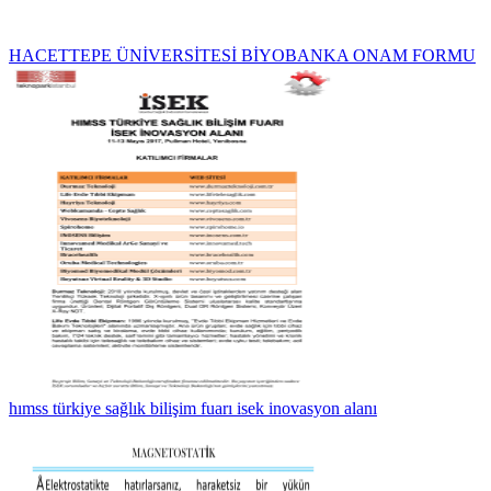
HACETTEPE ÜNİVERSİTESİ BİYOBANKA ONAM FORMU
hımss türkiye sağlık bilişim fuarı isek inovasyon alanı