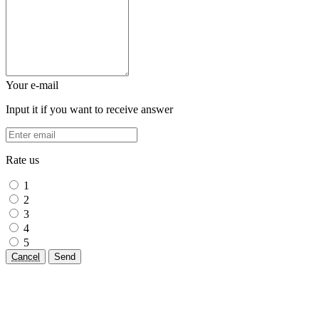
Your e-mail
Input it if you want to receive answer
Rate us
1
2
3
4
5
Cancel
Send