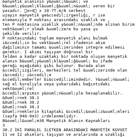
manyetik alanının y&ouml;n&uuml; ve
b&uuml;y&uuml;kl&uuml;ğ&uuml;n&uuml; veren bir
yasadır. o=4 x 10-7T.m/A serbest
uzayın manyetik ge&ccedil;irgenliği, r ise
elemanıyla P noktası arasındaki uzaklık ve ,
ten P noktasına uzaklık y&ouml;n&uuml;nde alınan birim
vekt&ouml;r olmak &uuml;zere bu yasa şu
şekilde verilir.
P noktasındaki toplam manyetik alanı bulmak
i&ccedil;in bu vekt&ouml;rel ifadenin akım
dağılımının tamamı &uuml;zerinden integre edilmesi
gerekir. I akımı taşıyan doğrusal bir
telden a kadar uzaktaki bir noktada oluşan manyetik
alanın b&uuml;y&uuml;kl&uuml;ğ&uuml; bu ifade
gereği aşağıdaki gibi bulunur. Burada alan
&ccedil;izgileri, merkezleri tel &uuml;zerinde olan
i&ccedil; i&ccedil;e
&ccedil;emberler bi&ccedil;imindedir. Y&ouml;n&uuml;
sağ el kuralıyla veya yukarıdaki bağıntıdaki
vekt&ouml;rel
&ccedil;arpımın y&ouml;n&uuml;yle hesaplanabilir.
&Ouml;rnek 30.1
&Ouml;rnek 30.2
&Ouml;rnek 30.3
&Ouml;rneklerin kitaptaki &ccedil;&ouml;z&uuml;mleri
(sayfa 940-943) irdelenmelidir.
B&ouml;l&uuml;m30 Manyetik Alanın Kaynakları
3
30.2 İKİ PARALEL İLETKEN ARASINDAKİ MANYETİK KUVVET
I1 ve I2 akımları taşıyan ve aralarında a uzaklığı