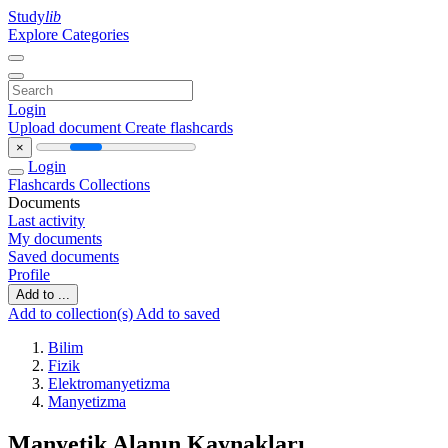
Study
lib
Explore Categories
Login
Upload document
Create flashcards
×
Login
Flashcards
Collections
Documents
Last activity
My documents
Saved documents
Profile
Add to ...
Add to collection(s)
Add to saved
Bilim
Fizik
Elektromanyetizma
Manyetizma
Manyetik Alanın Kaynakları