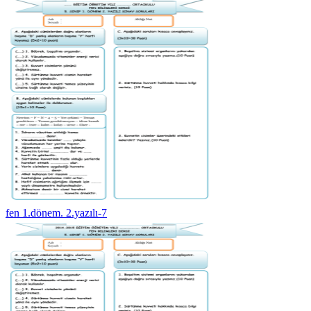
fen 1.dönem. 2.yazılı-7