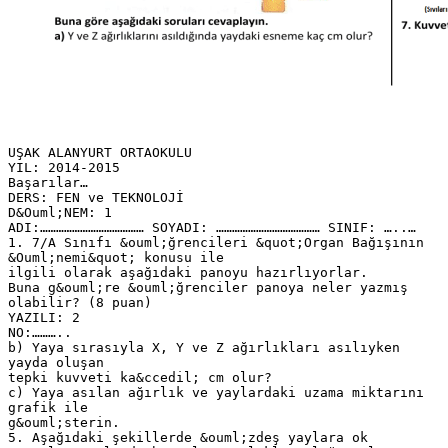
UŞAK ALANYURT ORTAOKULU
YIL: 2014-2015
Başarılar…
DERS: FEN ve TEKNOLOJİ
D&Ouml;NEM: 1
ADI:………………………………… SOYADI: ………………………………… SINIF: …..…
1. 7/A Sınıfı &ouml;ğrencileri &quot;Organ Bağışının
&Ouml;nemi&quot; konusu ile
ilgili olarak aşağıdaki panoyu hazırlıyorlar.
Buna g&ouml;re &ouml;ğrenciler panoya neler yazmış
olabilir? (8 puan)
YAZILI: 2
NO:………..
b) Yaya sırasıyla X, Y ve Z ağırlıkları asılıyken
yayda oluşan
tepki kuvveti ka&ccedil; cm olur?
c) Yaya asılan ağırlık ve yaylardaki uzama miktarını
grafik ile
g&ouml;sterin.
5. Aşağıdaki şekillerde &ouml;zdeş yaylara ok