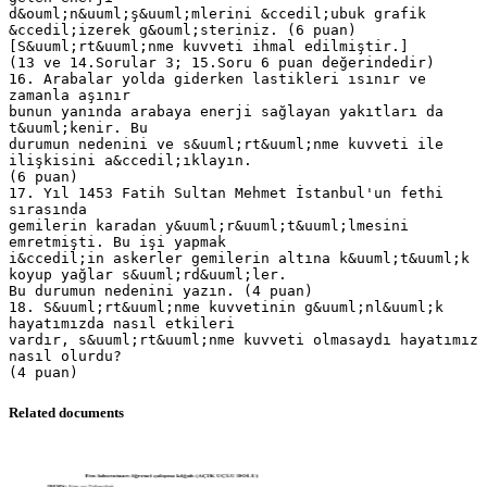
d&ouml;n&uuml;ş&uuml;mlerini &ccedil;ubuk grafik
&ccedil;izerek g&ouml;steriniz. (6 puan)
[S&uuml;rt&uuml;nme kuvveti ihmal edilmiştir.]
(13 ve 14.Sorular 3; 15.Soru 6 puan değerindedir)
16. Arabalar yolda giderken lastikleri ısınır ve
zamanla aşınır
bunun yanında arabaya enerji sağlayan yakıtları da
t&uuml;kenir. Bu
durumun nedenini ve s&uuml;rt&uuml;nme kuvveti ile
ilişkisini a&ccedil;ıklayın.
(6 puan)
17. Yıl 1453 Fatih Sultan Mehmet İstanbul'un fethi
sırasında
gemilerin karadan y&uuml;r&uuml;t&uuml;lmesini
emretmişti. Bu işi yapmak
i&ccedil;in askerler gemilerin altına k&uuml;t&uuml;k
koyup yağlar s&uuml;rd&uuml;ler.
Bu durumun nedenini yazın. (4 puan)
18. S&uuml;rt&uuml;nme kuvvetinin g&uuml;nl&uuml;k
hayatımızda nasıl etkileri
vardır, s&uuml;rt&uuml;nme kuvveti olmasaydı hayatımız
nasıl olurdu?
Related documents