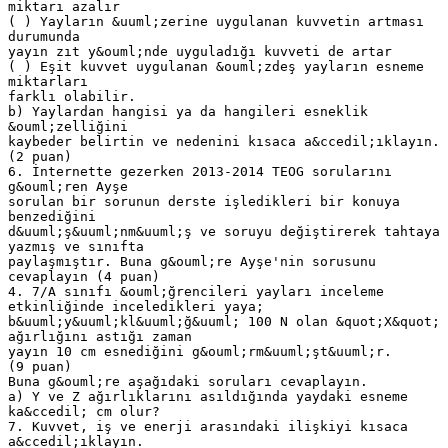
miktarı azalır
( ) Yayların &uuml;zerine uygulanan kuvvetin artması
durumunda
yayın zıt y&ouml;nde uyguladığı kuvveti de artar
( ) Eşit kuvvet uygulanan &ouml;zdeş yayların esneme
miktarları
farklı olabilir.
b) Yaylardan hangisi ya da hangileri esneklik
&ouml;zelliğini
kaybeder belirtin ve nedenini kısaca a&ccedil;ıklayın.
(2 puan)
6. İnternette gezerken 2013-2014 TEOG sorularını
g&ouml;ren Ayşe
sorulan bir sorunun derste işledikleri bir konuya
benzediğini
d&uuml;ş&uuml;nm&uuml;ş ve soruyu değiştirerek tahtaya
yazmış ve sınıfta
paylaşmıştır. Buna g&ouml;re Ayşe'nin sorusunu
cevaplayın (4 puan)
4. 7/A sınıfı &ouml;ğrencileri yayları inceleme
etkinliğinde inceledikleri yaya;
b&uuml;y&uuml;kl&uuml;ğ&uuml; 100 N olan &quot;X&quot;
ağırlığını astığı zaman
yayın 10 cm esnediğini g&ouml;rm&uuml;şt&uuml;r.
(9 puan)
Buna g&ouml;re aşağıdaki soruları cevaplayın.
a) Y ve Z ağırlıklarını asıldığında yaydaki esneme
ka&ccedil; cm olur?
7. Kuvvet, iş ve enerji arasındaki ilişkiyi kısaca
a&ccedil;ıklayın.