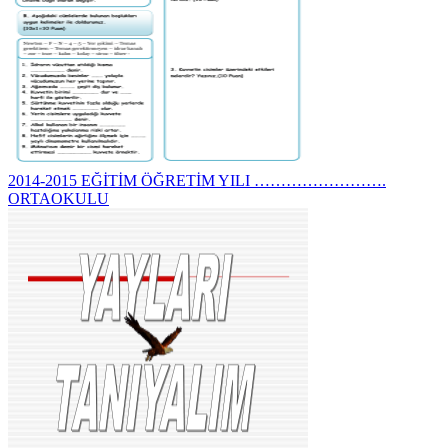
2014-2015 EĞİTİM ÖĞRETİM YILI …………………….
ORTAOKULU