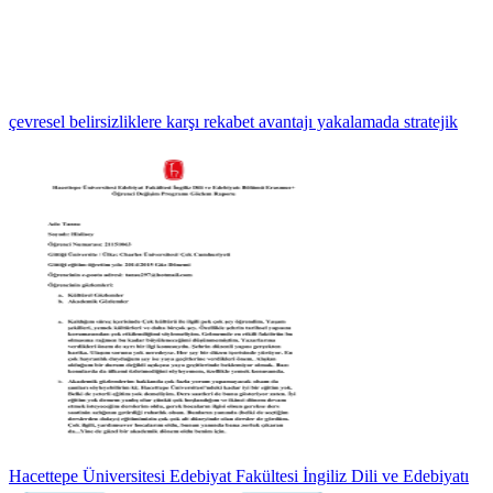
çevresel belirsizliklere karşı rekabet avantajı yakalamada stratejik
Hacettepe Üniversitesi Edebiyat Fakültesi İngiliz Dili ve Edebiyatı