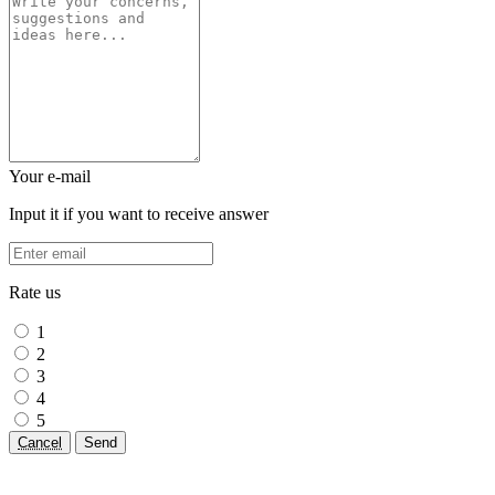
Your e-mail
Input it if you want to receive answer
Rate us
1
2
3
4
5
Cancel
Send