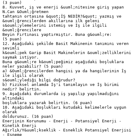
(3 puan)
8. Kuvvet, iş ve enerji &uuml;nitesine giriş yapan
N.Can &Ouml;ğretmen
tahtanın ortasına &quot;İŞ NEDİR?&quot; yazmış ve
&ouml;ğrencilerden akıllarına ilk geleni
s&ouml;ylemelerini istemiş ve İş ile ilgili
&ouml;ğrencilere
Beyin Fırtınası yaptırmıştır. Buna g&ouml;re:
(5 puan)
12. Aşağıdaki şekilde Basit Makinenin tanımını veren
sevimli
k&ouml;pek Garip Basit Makinelerin &ouml;zelliklerini
saymak istiyor.
Buna g&ouml;re k&ouml;peğimiz aşağıdaki boşluklara
neler yazabilir? (5 puan)
a) &Ouml;ğrencilerden hangisi ya da hangilerinin İş
ile ilgili olarak
s&ouml;ylediği bilgi doğrudur?
b) Fiziksel anlamda İş'i tanımlayın ve İş birimi
nedir? belirtin.
9. Aşağıdaki durumlarda iş yapılıp yapılmadığını
altındaki
boşluklara yazarak belirtin. (6 puan)
10. Aşağıdaki boşlukları kutudaki kelimelerle uygun
olarak
doldurunuz. (16 puan)
Enerjinin Korunumu - Enerji - Potansiyel Enerji -
Kinetik Enerji
Ağırlık/Y&uuml;kseklik - Esneklik Potansiyel Enerjisi
- Esneme