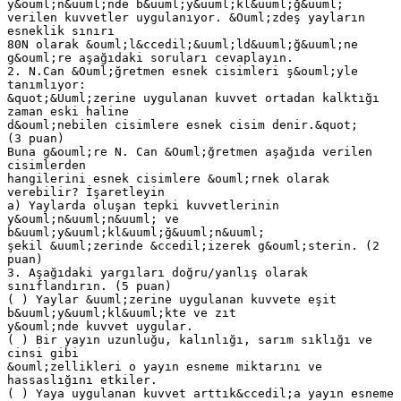
y&ouml;n&uuml;nde b&uuml;y&uuml;kl&uuml;ğ&uuml;
verilen kuvvetler uygulanıyor. &Ouml;zdeş yayların
esneklik sınırı
80N olarak &ouml;l&ccedil;&uuml;ld&uuml;ğ&uuml;ne
g&ouml;re aşağıdaki soruları cevaplayın.
2. N.Can &Ouml;ğretmen esnek cisimleri ş&ouml;yle
tanımlıyor:
&quot;&Uuml;zerine uygulanan kuvvet ortadan kalktığı
zaman eski haline
d&ouml;nebilen cisimlere esnek cisim denir.&quot;
(3 puan)
Buna g&ouml;re N. Can &Ouml;ğretmen aşağıda verilen
cisimlerden
hangilerini esnek cisimlere &ouml;rnek olarak
verebilir? İşaretleyin
a) Yaylarda oluşan tepki kuvvetlerinin
y&ouml;n&uuml;n&uuml; ve
b&uuml;y&uuml;kl&uuml;ğ&uuml;n&uuml;
şekil &uuml;zerinde &ccedil;izerek g&ouml;sterin. (2
puan)
3. Aşağıdaki yargıları doğru/yanlış olarak
sınıflandırın. (5 puan)
( ) Yaylar &uuml;zerine uygulanan kuvvete eşit
b&uuml;y&uuml;kl&uuml;kte ve zıt
y&ouml;nde kuvvet uygular.
( ) Bir yayın uzunluğu, kalınlığı, sarım sıklığı ve
cinsi gibi
&ouml;zellikleri o yayın esneme miktarını ve
hassaslığını etkiler.
( ) Yaya uygulanan kuvvet arttık&ccedil;a yayın esneme