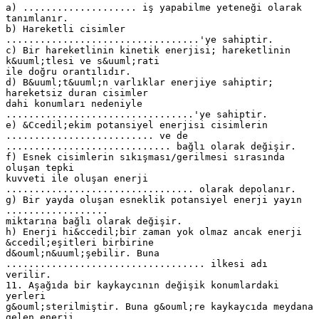
a) .................... iş yapabilme yeteneği olarak
tanımlanır.
b) Hareketli cisimler
..................................'ye sahiptir.
c) Bir hareketlinin kinetik enerjisi; hareketlinin
k&uuml;tlesi ve s&uuml;rati
ile doğru orantılıdır.
d) B&uuml;t&uuml;n varlıklar enerjiye sahiptir;
hareketsiz duran cisimler
dahi konumları nedeniyle
.................................'ye sahiptir.
e) &Ccedil;ekim potansiyel enerjisi cisimlerin
.......................... ve de
............................. bağlı olarak değişir.
f) Esnek cisimlerin sıkışması/gerilmesi sırasında
oluşan tepki
kuvveti ile oluşan enerji
................................. olarak depolanır.
g) Bir yayda oluşan esneklik potansiyel enerji yayın
..................
miktarına bağlı olarak değişir.
h) Enerji hi&ccedil;bir zaman yok olmaz ancak enerji
&ccedil;eşitleri birbirine
d&ouml;n&uuml;şebilir. Buna
................................... ilkesi adı
verilir.
11. Aşağıda bir kaykaycının değişik konumlardaki
yerleri
g&ouml;sterilmiştir. Buna g&ouml;re kaykaycıda meydana
gelen enerji