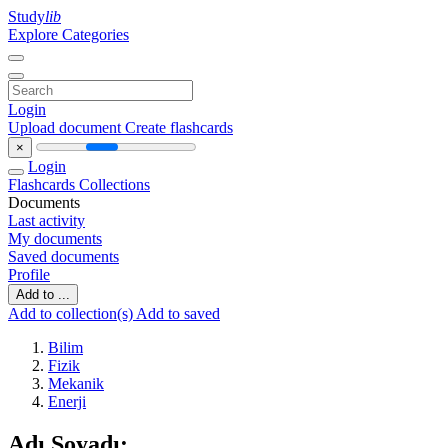
Study
lib
Explore Categories
Login
Upload document
Create flashcards
×
Login
Flashcards
Collections
Documents
Last activity
My documents
Saved documents
Profile
Add to ...
Add to collection(s)
Add to saved
Bilim
Fizik
Mekanik
Enerji
Adı Soyadı: