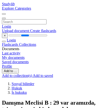
Study
lib
Explore Categories
Login
Upload document
Create flashcards
×
Login
Flashcards
Collections
Documents
Last activity
My documents
Saved documents
Profile
Add to ...
Add to collection(s)
Add to saved
Sosyal bilimler
Hukuk
İş hukuku
Danışma Meclisi B : 29 var aramızda,