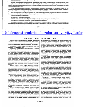
1 ğal denge sistemlerinin bozulmasına ve yüzyıllardır