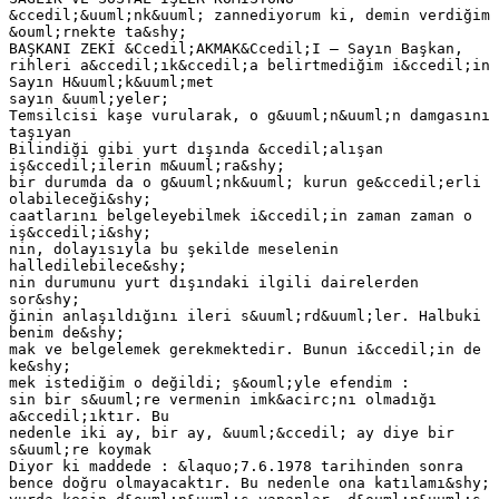
&ccedil;&uuml;nk&uuml; zannediyorum ki, demin verdiğim
&ouml;rnekte ta&shy;
BAŞKANI ZEKİ &Ccedil;AKMAK&Ccedil;I — Sayın Başkan,
rihleri a&ccedil;ık&ccedil;a belirtmediğim i&ccedil;in
Sayın H&uuml;k&uuml;met
sayın &uuml;yeler;
Temsilcisi kaşe vurularak, o g&uuml;n&uuml;n damgasını
taşıyan
Bilindiği gibi yurt dışında &ccedil;alışan
iş&ccedil;ilerin m&uuml;ra&shy;
bir durumda da o g&uuml;nk&uuml; kurun ge&ccedil;erli
olabileceği&shy;
caatlarını belgeleyebilmek i&ccedil;in zaman zaman o
iş&ccedil;i&shy;
nin, dolayısıyla bu şekilde meselenin
halledilebilece&shy;
nin durumunu yurt dışındaki ilgili dairelerden
sor&shy;
ğinin anlaşıldığını ileri s&uuml;rd&uuml;ler. Halbuki
benim de&shy;
mak ve belgelemek gerekmektedir. Bunun i&ccedil;in de
ke&shy;
mek istediğim o değildi; ş&ouml;yle efendim :
sin bir s&uuml;re vermenin imk&acirc;nı olmadığı
a&ccedil;ıktır. Bu
nedenle iki ay, bir ay, &uuml;&ccedil; ay diye bir
s&uuml;re koymak
Diyor ki maddede : &laquo;7.6.1978 tarihinden sonra
bence doğru olmayacaktır. Bu nedenle ona katılamı&shy;