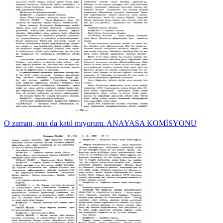
O zaman, ona da katıl mıyorum. ANAYASA KOMİSYONU