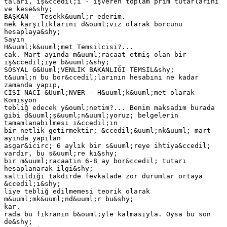
taları, iş&ccedil;i - işveren toplam prim tutarlarını
ve kese&shy;
BAŞKAN — Teşekk&uuml;r ederim.
nek karşılıklarını d&ouml;viz olarak borcunu
hesaplaya&shy;
Sayın
H&uuml;k&uuml;met Temsilcisi?...
cak. Mart ayında m&uuml;racaat etmiş olan bir
iş&ccedil;iye b&uuml;&shy;
SOSYAL G&Uuml;VENLİK BAKANLIĞI TEMSİL&shy;
t&uuml;n bu bor&ccedil;larının hesabını ne kadar
zamanda yapıp,
CİSİ NACİ &Uuml;NVER — H&uuml;k&uuml;met olarak
Komisyon
tebliğ edecek y&ouml;netim?... Benim maksadım burada
gibi d&uuml;ş&uuml;n&uuml;yoruz; belgelerin
tamamlanabilmesi i&ccedil;in
bir netlik getirmektir; &ccedil;&uuml;nk&uuml; mart
ayında yapılan
asgar&icirc; 6 aylık bir s&uuml;reye ihtiya&ccedil;
vardır, bu s&uuml;re kı&shy;
bir m&uuml;racaatın 6-8 ay bor&ccedil; tutarı
hesaplanarak ilgi&shy;
saltıldığı takdirde fevkalade zor durumlar ortaya
&ccedil;ı&shy;
liye tebliğ edilmemesi teorik olarak
m&uuml;mk&uuml;nd&uuml;r bu&shy;
kar.
rada bu fıkranın b&ouml;yle kalmasıyla. Oysa bu son
de&shy;