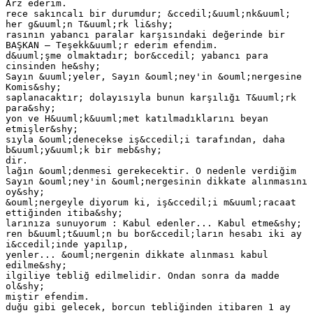
Arz ederim.
rece sakıncalı bir durumdur; &ccedil;&uuml;nk&uuml;
her g&uuml;n T&uuml;rk li&shy;
rasının yabancı paralar karşısındaki değerinde bir
BAŞKAN — Teşekk&uuml;r ederim efendim.
d&uuml;şme olmaktadır; bor&ccedil; yabancı para
cinsinden he&shy;
Sayın &uuml;yeler, Sayın &ouml;ney'in &ouml;nergesine
Komis&shy;
saplanacaktır; dolayısıyla bunun karşılığı T&uuml;rk
para&shy;
yon ve H&uuml;k&uuml;met katılmadıklarını beyan
etmişler&shy;
sıyla &ouml;denecekse iş&ccedil;i tarafından, daha
b&uuml;y&uuml;k bir meb&shy;
dir.
lağın &ouml;denmesi gerekecektir. O nedenle verdiğim
Sayın &ouml;ney'in &ouml;nergesinin dikkate alınmasını
oy&shy;
&ouml;nergeyle diyorum ki, iş&ccedil;i m&uuml;racaat
ettiğinden itiba&shy;
larınıza sunuyorum : Kabul edenler... Kabul etme&shy;
ren b&uuml;t&uuml;n bu bor&ccedil;ların hesabı iki ay
i&ccedil;inde yapılıp,
yenler... &ouml;nergenin dikkate alınması kabul
edilme&shy;
ilgiliye tebliğ edilmelidir. Ondan sonra da madde
ol&shy;
miştir efendim.
duğu gibi gelecek, borcun tebliğinden itibaren 1 ay