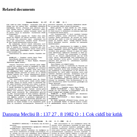
Related documents
Danışma Meclisi B : 137 27 . 8 1982 O : 1 Çok ciddî bir kıtlık