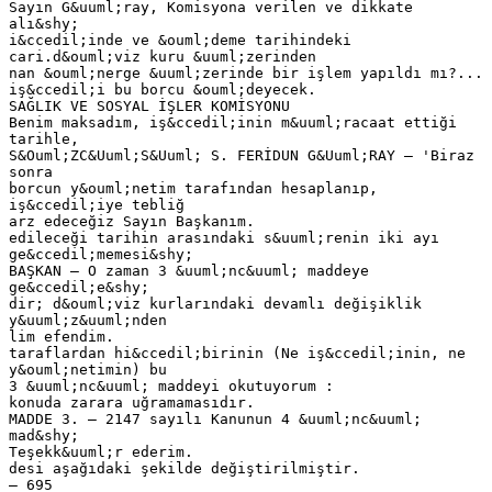
Sayın G&uuml;ray, Komisyona verilen ve dikkate
alı&shy;
i&ccedil;inde ve &ouml;deme tarihindeki
cari.d&ouml;viz kuru &uuml;zerinden
nan &ouml;nerge &uuml;zerinde bir işlem yapıldı mı?...
iş&ccedil;i bu borcu &ouml;deyecek.
SAĞLIK VE SOSYAL İŞLER KOMİSYONU
Benim maksadım, iş&ccedil;inin m&uuml;racaat ettiği
tarihle,
S&Ouml;ZC&Uuml;S&Uuml; S. FERİDUN G&Uuml;RAY — 'Biraz
sonra
borcun y&ouml;netim tarafından hesaplanıp,
iş&ccedil;iye tebliğ
arz edeceğiz Sayın Başkanım.
edileceği tarihin arasındaki s&uuml;renin iki ayı
ge&ccedil;memesi&shy;
BAŞKAN — O zaman 3 &uuml;nc&uuml; maddeye
ge&ccedil;e&shy;
dir; d&ouml;viz kurlarındaki devamlı değişiklik
y&uuml;z&uuml;nden
lim efendim.
taraflardan hi&ccedil;birinin (Ne iş&ccedil;inin, ne
y&ouml;netimin) bu
3 &uuml;nc&uuml; maddeyi okutuyorum :
konuda zarara uğramamasıdır.
MADDE 3. — 2147 sayılı Kanunun 4 &uuml;nc&uuml;
mad&shy;
Teşekk&uuml;r ederim.
desi aşağıdaki şekilde değiştirilmiştir.