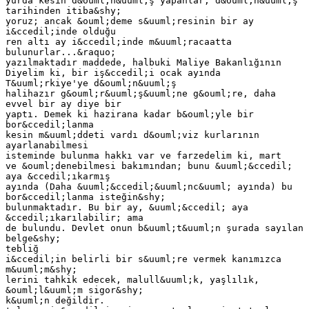
yurda kesin d&ouml;n&uuml;ş yapanlar, d&ouml;n&uuml;ş
tarihinden itiba&shy;
yoruz; ancak &ouml;deme s&uuml;resinin bir ay
i&ccedil;inde olduğu
ren altı ay i&ccedil;inde m&uuml;racaatta
bulunurlar...&raquo;
yazılmaktadır maddede, halbuki Maliye Bakanlığının
Diyelim ki, bir iş&ccedil;i ocak ayında
T&uuml;rkiye'ye d&ouml;n&uuml;ş
halihazır g&ouml;r&uuml;ş&uuml;ne g&ouml;re, daha
evvel bir ay diye bir
yaptı. Demek ki hazirana kadar b&ouml;yle bir
bor&ccedil;lanma
kesin m&uuml;ddeti vardı d&ouml;viz kurlarının
ayarlanabilmesi
isteminde bulunma hakkı var ve farzedelim ki, mart
ve &ouml;denebilmesi bakımından; bunu &uuml;&ccedil;
aya &ccedil;ıkarmış
ayında (Daha &uuml;&ccedil;&uuml;nc&uuml; ayında) bu
bor&ccedil;lanma isteğin&shy;
bulunmaktadır. Bu bir ay, &uuml;&ccedil; aya
&ccedil;ıkarılabilir; ama
de bulundu. Devlet onun b&uuml;t&uuml;n şurada sayılan
belge&shy;
tebliğ
i&ccedil;in belirli bir s&uuml;re vermek kanımızca
m&uuml;m&shy;
lerini tahkik edecek, malull&uuml;k, yaşlılık,
&ouml;l&uuml;m sigor&shy;
k&uuml;n değildir.