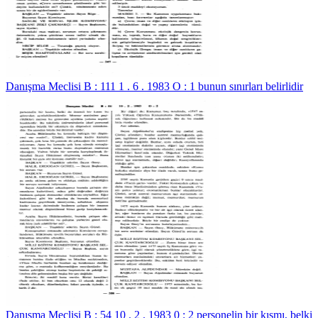
Danışma Meclisi B : 111 1 . 6 . 1983 O : 1 bunun sınırları belirlidir
Danışma Meclisi B : 54 10 . 2 . 1983 0 : 2 personelin bir kısmı, belki