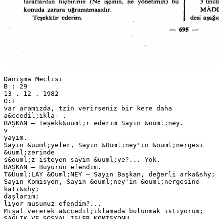
Danışma Meclisi
B : 29
13 . 12 . 1982
O:1
var aramızda, tzin verirseniz bir kere daha
a&ccedil;ıkla- .
BAŞKAN — Teşekk&uuml;r ederim Sayın &ouml;ney.
v
yayım.
Sayın &uuml;yeler, Sayın &Ouml;ney'in &ouml;nergesi
&uuml;zerinde
s&ouml;z isteyen sayın &uuml;ye?... Yok.
BAŞKAN — Buyurun efendim.
T&Uuml;LAY &Ouml;NEY — Sayın Başkan, değerli arka&shy;
Sayın Komisyon, Sayın &ouml;ney'in &ouml;nergesine
katı&shy;
daşlarım;
lıyor musunuz efendim?...
Misal vererek a&ccedil;ıklamada bulunmak istiyorum;
SAĞLIK VE SOSYAL İŞLER KOMİSYONU