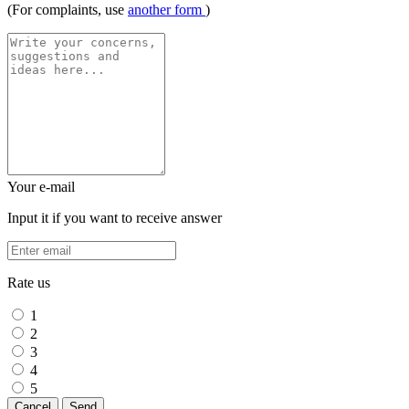
(For complaints, use
another form
)
Your e-mail
Input it if you want to receive answer
Rate us
1
2
3
4
5
Cancel
Send