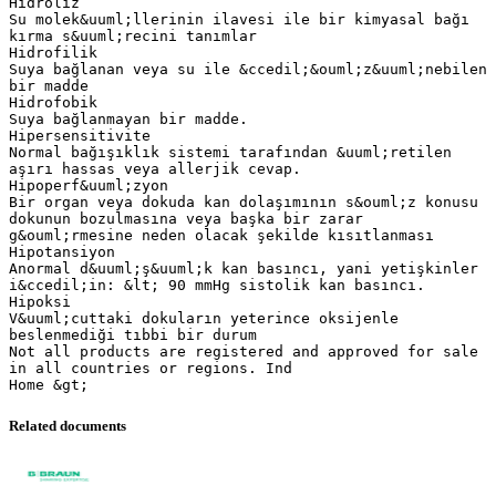
Hidroliz
Su molek&uuml;llerinin ilavesi ile bir kimyasal bağı
kırma s&uuml;recini tanımlar
Hidrofilik
Suya bağlanan veya su ile &ccedil;&ouml;z&uuml;nebilen
bir madde
Hidrofobik
Suya bağlanmayan bir madde.
Hipersensitivite
Normal bağışıklık sistemi tarafından &uuml;retilen
aşırı hassas veya allerjik cevap.
Hipoperf&uuml;zyon
Bir organ veya dokuda kan dolaşımının s&ouml;z konusu
dokunun bozulmasına veya başka bir zarar
g&ouml;rmesine neden olacak şekilde kısıtlanması
Hipotansiyon
Anormal d&uuml;ş&uuml;k kan basıncı, yani yetişkinler
i&ccedil;in: &lt; 90 mmHg sistolik kan basıncı.
Hipoksi
V&uuml;cuttaki dokuların yeterince oksijenle
beslenmediği tıbbi bir durum
Not all products are registered and approved for sale
in all countries or regions. Ind
Related documents