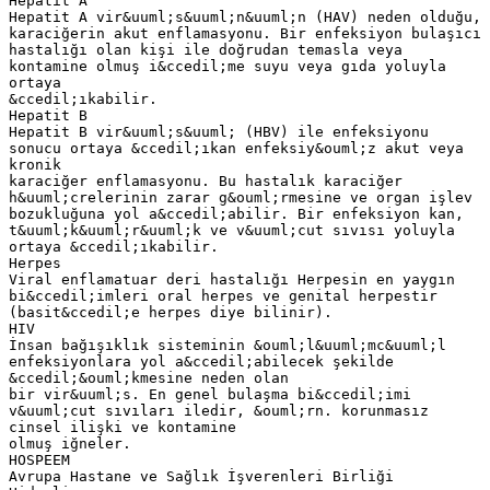
Hepatit A
Hepatit A vir&uuml;s&uuml;n&uuml;n (HAV) neden olduğu,
karaciğerin akut enflamasyonu. Bir enfeksiyon bulaşıcı
hastalığı olan kişi ile doğrudan temasla veya
kontamine olmuş i&ccedil;me suyu veya gıda yoluyla
ortaya
&ccedil;ıkabilir.
Hepatit B
Hepatit B vir&uuml;s&uuml; (HBV) ile enfeksiyonu
sonucu ortaya &ccedil;ıkan enfeksiy&ouml;z akut veya
kronik
karaciğer enflamasyonu. Bu hastalık karaciğer
h&uuml;crelerinin zarar g&ouml;rmesine ve organ işlev
bozukluğuna yol a&ccedil;abilir. Bir enfeksiyon kan,
t&uuml;k&uuml;r&uuml;k ve v&uuml;cut sıvısı yoluyla
ortaya &ccedil;ıkabilir.
Herpes
Viral enflamatuar deri hastalığı Herpesin en yaygın
bi&ccedil;imleri oral herpes ve genital herpestir
(basit&ccedil;e herpes diye bilinir).
HIV
İnsan bağışıklık sisteminin &ouml;l&uuml;mc&uuml;l
enfeksiyonlara yol a&ccedil;abilecek şekilde
&ccedil;&ouml;kmesine neden olan
bir vir&uuml;s. En genel bulaşma bi&ccedil;imi
v&uuml;cut sıvıları iledir, &ouml;rn. korunmasız
cinsel ilişki ve kontamine
olmuş iğneler.
HOSPEEM
Avrupa Hastane ve Sağlık İşverenleri Birliği