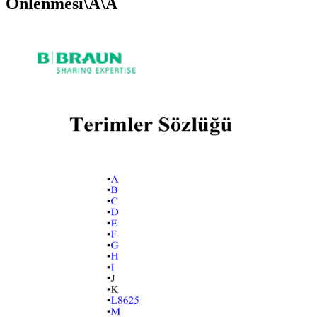
Önlenmesi\A\A