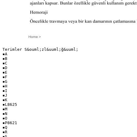
Terimler S&ouml;zl&uuml;ğ&uuml;
▪A
▪B
▪C
▪D
▪E
▪F
▪G
▪H
▪I
▪J
▪K
▪L8625
▪M
▪N
▪O
▪P8621
▪Q
▪R
▪S