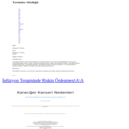
İnfüzyon Terapisinde Riskin Önlenmesi\A\A