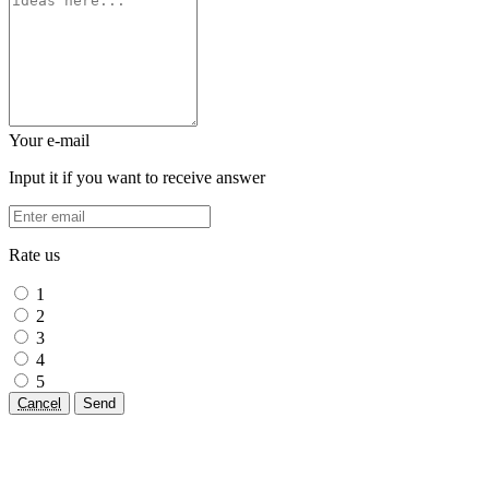
Your e-mail
Input it if you want to receive answer
Rate us
1
2
3
4
5
Cancel
Send