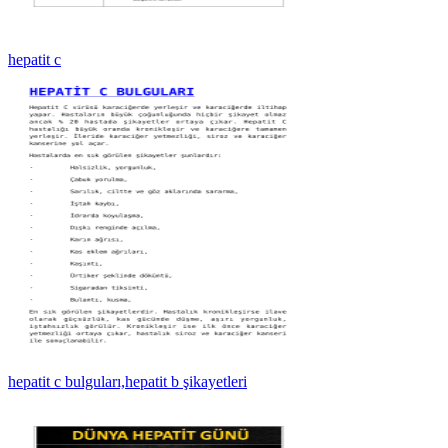
hepatit c
hepatit c bulguları,hepatit b şikayetleri