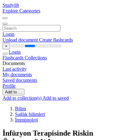
Study
lib
Explore Categories
Login
Upload document
Create flashcards
×
Login
Flashcards
Collections
Documents
Last activity
My documents
Saved documents
Profile
Add to ...
Add to collection(s)
Add to saved
Bilim
Sağlık bilimleri
İmmünoloji
İnfüzyon Terapisinde Riskin