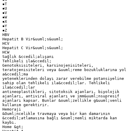
▪T
▪U
▪V
▪W
▪X
▪Y
▪Z
HBV
Hepatit B Vir&uuml;s&uuml;
HCV
Hepatit C Vir&uuml;s&uuml;
HCW
Sağlık &ccedil;alışanı
Tehlikeli ila&ccedil;
Genotoksisiteleri, karsinojenisiteleri,
teratojenisiteleri veya &uuml;reme bozukluklarına yol
a&ccedil;ma
yeteneklerinden dolayı zarar verebilme potansiyeline
sahip olan tehlikeli ila&ccedil;lar. Tehlikeli
ila&ccedil;lar
antineoplastikleri, sitotoksik ajanları, biyolojik
ajanları, antiviral ajanları ve imm&uuml;nsupresif
ajanları kapsar. Bunlar &ouml;zellikle g&uuml;venli
kullanım gerektirir.
Hemoraji
&Ouml;ncelikle travmaya veya bir kan damarının
&ccedil;atlamasına bağlı &ouml;nemli miktarda kan
kaybı.
Home &gt;