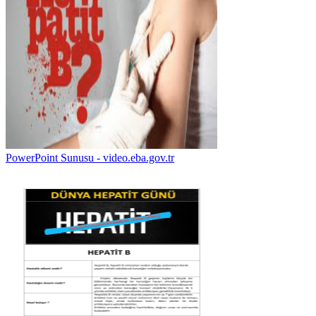
PowerPoint Sunusu - video.eba.gov.tr