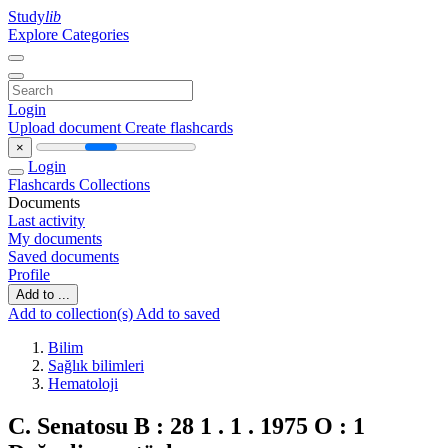
Study
lib
Explore Categories
Login
Upload document
Create flashcards
×
Login
Flashcards
Collections
Documents
Last activity
My documents
Saved documents
Profile
Add to ...
Add to collection(s)
Add to saved
Bilim
Sağlık bilimleri
Hematoloji
C. Senatosu B : 28 1 . 1 . 1975 O : 1