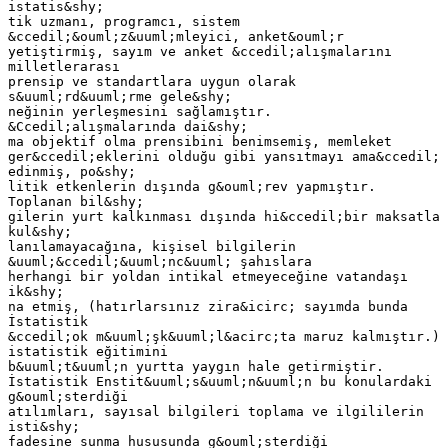
istatis&shy;
tik uzmanı, programcı, sistem
&ccedil;&ouml;z&uuml;mleyici, anket&ouml;r
yetiştirmiş, sayım ve anket &ccedil;alışmalarını
milletlerarası
prensip ve standartlara uygun olarak
s&uuml;rd&uuml;rme gele&shy;
neğinin yerleşmesini sağlamıştır.
&Ccedil;alışmalarında dai&shy;
ma objektif olma prensibini benimsemiş, memleket
ger&ccedil;eklerini olduğu gibi yansıtmayı ama&ccedil;
edinmiş, po&shy;
litik etkenlerin dışında g&ouml;rev yapmıştır.
Toplanan bil&shy;
gilerin yurt kalkınması dışında hi&ccedil;bir maksatla
kul&shy;
lanılamayacağına, kişisel bilgilerin
&uuml;&ccedil;&uuml;nc&uuml; şahıslara
herhangi bir yoldan intikal etmeyeceğine vatandaşı
ik&shy;
na etmiş, (hatırlarsınız zira&icirc; sayımda bunda
İstatistik
&ccedil;ok m&uuml;şk&uuml;l&acirc;ta maruz kalmıştır.)
istatistik eğitimini
b&uuml;t&uuml;n yurtta yaygın hale getirmiştir.
İstatistik Enstit&uuml;s&uuml;n&uuml;n bu konulardaki
g&ouml;sterdiği
atılımları, sayısal bilgileri toplama ve ilgililerin
isti&shy;
fadesine sunma hususunda g&ouml;sterdiği