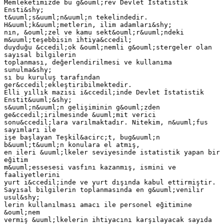
Memleketimizde bu g&ouml;rev Devlet İstatistik
Ensti&shy;
t&uuml;s&uuml;n&uuml;n tekelindedir.
H&uuml;k&uuml;metlerin, ilim adamları&shy;
nın, &ouml;zel ve kamu sekt&ouml;r&uuml;ndeki
m&uuml;teşebbisin ihtiya&ccedil;
duyduğu &ccedil;ok &ouml;nemli g&ouml;stergeler olan
sayısal bilgilerin
toplanması, değerlendirilmesi ve kullanıma
sunulma&shy;
sı bu kuruluş tarafından
ger&ccedil;ekleştiribilmektedir.
Elli yıllık mazisi i&ccedil;inde Devlet İstatistik
Enstit&uuml;&shy;
s&uuml;n&uuml;n gelişiminin g&ouml;zden
ge&ccedil;irilmesinde &uuml;mit verici
sonu&ccedil;lara varılmaktadır. Nitekim, n&uuml;fus
sayımları ile
işe başlayan Teşkil&acirc;t, bug&uuml;n
b&uuml;t&uuml;n konulara el atmış,
en ileri &uuml;lkeler seviyesinde istatistik yapan bir
eğitim
m&uuml;essesesi vasfını kazanmış, ismini ve
faaliyetlerini
yurt i&ccedil;inde ve yurt dışında kabul ettirmiştir.
Sayısal bilgilerin toplanmasında en g&uuml;venilir
usul&shy;
lerin kullanılması amacı ile personel eğitimine
&ouml;nem
vermiş &uuml;lkelerin ihtiyacını karşılayacak sayıda