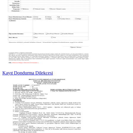
Kayıt Dondurma Dilekçesi