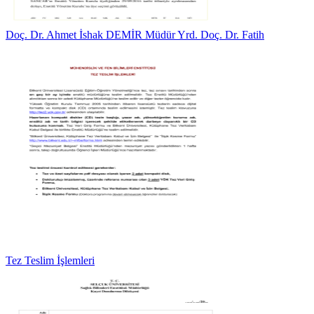
Doç. Dr. Ahmet İshak DEMİR Müdür Yrd. Doç. Dr. Fatih
Tez Teslim İşlemleri