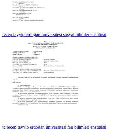
recep tayyip erdoğan üniversitesi sosyal bilimler enstitüsü
tc recep tayyip erdoğan üniversitesi fen bilimleri enstitüsü