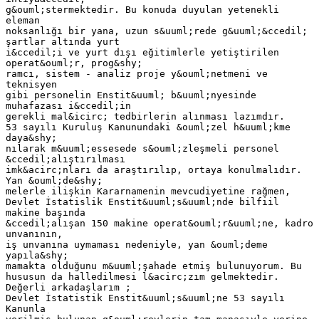
g&ouml;stermektedir. Bu konuda duyulan yetenekli
eleman
noksanlığı bir yana, uzun s&uuml;rede g&uuml;&ccedil;
şartlar altında yurt
i&ccedil;i ve yurt dışı eğitimlerle yetiştirilen
operat&ouml;r, prog&shy;
ramcı, sistem - analiz proje y&ouml;netmeni ve
teknisyen
gibi personelin Enstit&uuml; b&uuml;nyesinde
muhafazası i&ccedil;in
gerekli mal&icirc; tedbirlerin alınması lazımdır.
53 sayılı Kuruluş Kanunundaki &ouml;zel h&uuml;kme
daya&shy;
nılarak m&uuml;essesede s&ouml;zleşmeli personel
&ccedil;alıştırılması
imk&acirc;nları da araştırılıp, ortaya konulmalıdır.
Yan &ouml;de&shy;
melerle ilişkin Kararnamenin mevcudiyetine rağmen,
Devlet İstatislik Enstit&uuml;s&uuml;nde bilfiil
makine başında
&ccedil;alışan 150 makine operat&ouml;r&uuml;ne, kadro
unvanının,
iş unvanına uymaması nedeniyle, yan &ouml;deme
yapıla&shy;
mamakta olduğunu m&uuml;şahade etmiş bulunuyorum. Bu
hususun da halledilmesi l&acirc;zım gelmektedir.
Değerli arkadaşlarım ;
Devlet İstatistik Enstit&uuml;s&uuml;ne 53 sayılı
Kanunla