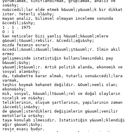
yorumlamak, sınıflandırmak, gruplamak, analiz ve
so&shy;
nu&ccedil;lar elde etmek b&uuml;y&uuml;k bir dikkat
ister. Yeterli ol&shy;
mayan analiz, bilimsel olmayan inceleme sonunda
&ccedil;ı&shy;
1 . 1 . 1975
O : 1
kan neticeler bizi yanlış h&uuml;k&uuml;mlere
g&ouml;t&uuml;rebilir. &Ccedil;ağı&shy;
mızda fezanın esrarı
&ccedil;&ouml;z&uuml;lm&uuml;şt&uuml;r. İlmin akıl
ermez
gelişmesinde istatistiğin kullanılmasındaki pay
b&uuml;&shy;
y&uuml;kt&uuml;r. Artık politik alanda, ekonomik ve
sosyal alan&shy;
da, tababette karar almak, tutarlı sonu&ccedil;lara
varmak,
teşhis koymak kehanet değildir. &Ouml;nemli olan;
ekono&shy;
mik, sosyal, k&uuml;lt&uuml;rel ve doğal olayların
nicelik ve ni&shy;
teliklerinin, oluşum şartlarının, yapılarının zaman
i&ccedil;in&shy;
de g&ouml;sterdikleri değişimlerin g&uuml;venilir
metotlarla or&shy;
taya konulab ilmesidir. İstatistiğin y&uuml;klendiği
ağır g&ouml;&shy;
revin esası budur.