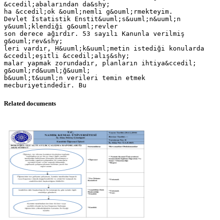
&ccedil;abalarından da&shy;
ha &ccedil;ok &ouml;nemli g&ouml;rmekteyim.
Devlet İstatistik Enstit&uuml;s&uuml;n&uuml;n
y&uuml;klendiği g&ouml;revler
son derece ağırdır. 53 sayılı Kanunla verilmiş
g&ouml;rev&shy;
leri vardır, H&uuml;k&uuml;metin istediği konularda
&ccedil;eşitli &ccedil;alış&shy;
malar yapmak zorundadır, planların ihtiya&ccedil;
g&ouml;rd&uuml;ğ&uuml;
b&uuml;t&uuml;n verileri temin etmek
Related documents