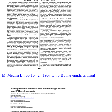
M. Meclisi B : 55 16 . 2 . 1967 O : 3 Bu meyamda tarımsal