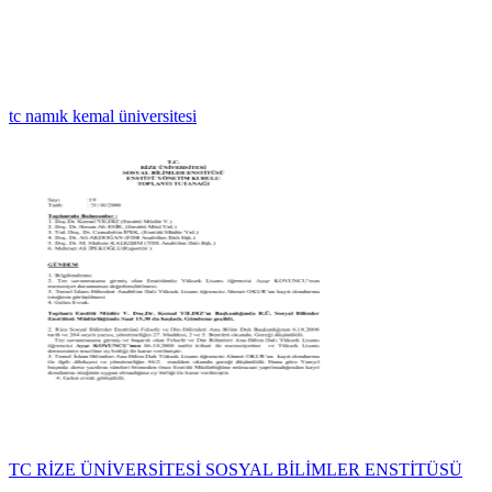
tc namık kemal üniversitesi
TC RİZE ÜNİVERSİTESİ SOSYAL BİLİMLER ENSTİTÜSÜ