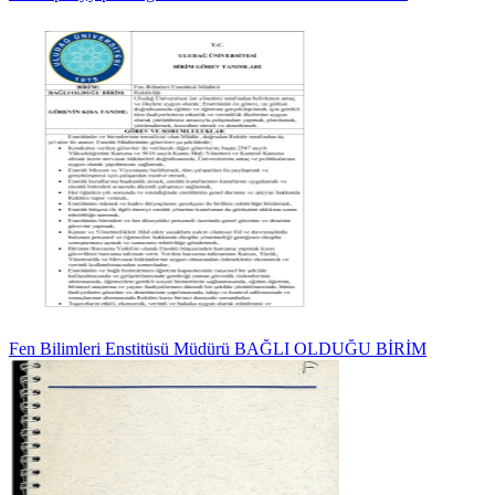
Fen Bilimleri Enstitüsü Müdürü BAĞLI OLDUĞU BİRİM