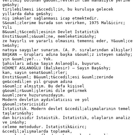
verilmiş bulunan g&ouml;revlerin tam manasıyle yerine
ge&shy;
tirilebilmesi i&ccedil;in, bu kuruluşa gelecek
yıllarda daha ge&shy;
niş imkanlar sağlanması icap etmektedir.
S&ouml;zlerime burada son verirken, 1975 Mal&icirc;
Yılı
B&uuml;t&ccedil;esinin Devlet İstatistik
Enstit&uuml;s&uuml;ne, memleketimi&shy;
ze hayırlı ve yararlı olmasını temenni eder, Y&uuml;ce
Se&shy;
natoya saygılar sunarım. (A. P. sıralarından alkışlar)
BAŞKAN — Grupları adına başka s&ouml;z isteyen sa&shy;
yın &uuml;ye?... Yok.
Şahısları adına Sayın Aslanoğlu, buyurun.
HİKMET ASLANOĞLU (Balıkesir) — Sayın Baş&shy;
kan, sayın senat&ouml;rler;
Enstit&uuml; B&uuml;t&ccedil;esi &uuml;zerinde
ge&ccedil;en yıl grupum adına
s&ouml;z almıştım. Bu defa kişisel
g&ouml;r&uuml;şlerimi dile getirmek
&uuml;zere huzurunuzdayım.
Modern devletin aydınlatıcısı ve yol
g&ouml;stericisidir
İstatistik. Modern devlet &ccedil;alışmalarının temel
taşların&shy;
dan birisidir İstaistik. İstatistik, olayların analiz
ve in&shy;
celeme metodudur. İstatistik&icirc;
&ccedil;alışmalarda toplamak,