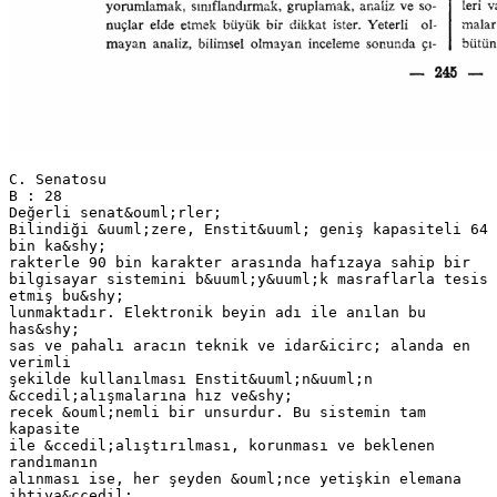
C. Senatosu
B : 28
Değerli senat&ouml;rler;
Bilindiği &uuml;zere, Enstit&uuml; geniş kapasiteli 64
bin ka&shy;
rakterle 90 bin karakter arasında hafızaya sahip bir
bilgisayar sistemini b&uuml;y&uuml;k masraflarla tesis
etmiş bu&shy;
lunmaktadır. Elektronik beyin adı ile anılan bu
has&shy;
sas ve pahalı aracın teknik ve idar&icirc; alanda en
verimli
şekilde kullanılması Enstit&uuml;n&uuml;n
&ccedil;alışmalarına hız ve&shy;
recek &ouml;nemli bir unsurdur. Bu sistemin tam
kapasite
ile &ccedil;alıştırılması, korunması ve beklenen
randımanın
alınması ise, her şeyden &ouml;nce yetişkin elemana
ihtiya&ccedil;