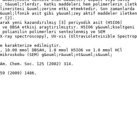
; t&uuml;rlerdir. Katkı maddeleri hem polimerlerin iletk
lineritesi &uuml;zerine etki etmektedir. Son zamanlarda 
&uuml;lfonik asit gibi y&uuml;zey aktif maddeler iletken
r [2].
arak yeni kazandırılmış [3] periyodik asit (H5IO6)
 ve DBSA etkisi araştırılmıştır. H5IO6 y&uuml;kseltgeni
ı polianilin polimerleri sentezlenmiş ve SEM
X-ray spectroscopy), UV-vis (Ultravioletvisible Spectrop
e karakterize edilmiştir.
, 10.00 mmol DBSAH, 1.0 mmol H5IO6 ve 1.0 mmol HCl
mikroskobu (SEM) g&ouml;r&uuml;nt&uuml;s&uuml;
Am. Chem. Soc. 125 (2002) 314.
59 (2009) 1486.