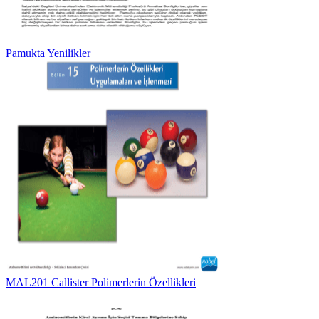
Pamukta Yenilikler
MAL201 Callister Polimerlerin Özellikleri