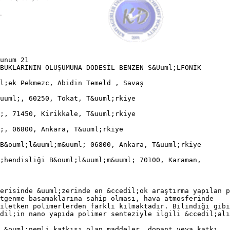
Sunum 21
BUKLARININ OLUŞUMUNA DODESİL BENZEN S&Uuml;LFONİK
l;ek Pekmezc, Abidin Temeld , Savaş
uuml;, 60250, Tokat, T&uuml;rkiye
;, 71450, Kirikkale, T&uuml;rkiye
;, 06800, Ankara, T&uuml;rkiye
B&ouml;l&uuml;m&uuml; 06800, Ankara, T&uuml;rkiye
;hendisliği B&ouml;l&uuml;m&uuml; 70100, Karaman,
erisinde &uuml;zerinde en &ccedil;ok araştırma yapılan p
ltgenme basamaklarına sahip olması, hava atmosferinde
iletken polimerlerden farklı kılmaktadır. Bilindiği gibi
dil;in nano yapıda polimer senteziyle ilgili &ccedil;alı
 &ouml;nemli katkısı olan maddeler, dopant veya katkı