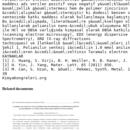
maddesi adı verilen pozitif veya negatif y&uuml;kl&uuml
&ouml;zellik g&ouml;stermesi hem de polimer zincirinin 
&ccedil;alışmalar g&ouml;stermiştir ki dodesil benzen s
sentezinde katkı maddesi olarak kullanılmaya başlamıştı
Bu &ccedil;alışmada, literat&uuml;re y&uuml;kseltgen ol
kullanılarak polianilin nano-&ccedil;ubuk oluşumuna HCl
ile HCl ve DBSA varlığında kimyasal olarak DBSA katkıl
(scanning electron microscopy), EDX (energy dispersive 
Spectrometry), XRD (X-ray diffractions
techniques) ve İletkenlik &ouml;l&ccedil;&uuml;mleri il
Şekil 1. Polianilin sentezi i&ccedil;in 1.0 mmol anilin
i&ccedil;eren &ccedil;&ouml;zeltinin Taramalı electron 
KAYNAKLAR
[1] J. Huang, S. Virji, B. H. Weiller, R. B. Kaner, J. 
[2] H. Yin, J. Yang, Mater. Lett. 65 (2011) 850.
[3] M. Can, S. Uzun, N. &Ouml;. Pekmez, Synth. Metal. 1
30
Related documents