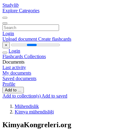
Study
lib
Explore Categories
Login
Upload document
Create flashcards
×
Login
Flashcards
Collections
Documents
Last activity
My documents
Saved documents
Profile
Add to ...
Add to collection(s)
Add to saved
Mühendislik
Kimya mühendisliği
KimyaKongreleri.org