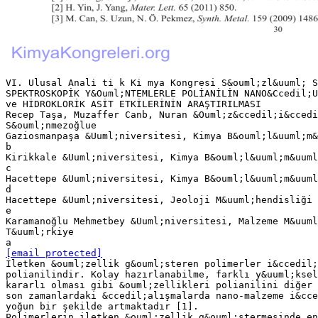
VI. Ulusal Anali̇ ti̇ k Ki̇ mya Kongresi S&ouml;zl&uuml; 
SPEKTROSKOPİK Y&Ouml;NTEMLERLE POLİANİLİN NANO&Ccedil;U
ve HİDROKLORİK ASİT ETKİLERİNİN ARAŞTIRILMASI
Recep Taşa, Muzaffer Canb, Nuran &Ouml;z&ccedil;i&ccedi
S&ouml;nmezoğlue
Gaziosmanpaşa &Uuml;niversitesi, Kimya B&ouml;l&uuml;m&
b
Kirikkale &Uuml;niversitesi, Kimya B&ouml;l&uuml;m&uuml
c
Hacettepe &Uuml;niversitesi, Kimya B&ouml;l&uuml;m&uuml
d
Hacettepe &Uuml;niversitesi, Jeoloji M&uuml;hendisliği 
e
Karamanoğlu Mehmetbey &Uuml;niversitesi, Malzeme M&uuml
T&uuml;rkiye
[email protected]
İletken &ouml;zellik g&ouml;steren polimerler i&ccedil;
polianilindir. Kolay hazırlanabilme, farklı y&uuml;kse
kararlı olması gibi &ouml;zellikleri polianilini diğer 
son zamanlardaki &ccedil;alışmalarda nano-malzeme i&cce
yoğun bir şekilde artmaktadır [1].
Polimerlerin iletken &ouml;zellik g&ouml;stermesinde en