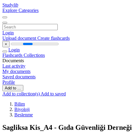
Study
lib
Explore Categories
Login
Upload document
Create flashcards
×
Login
Flashcards
Collections
Documents
Last activity
My documents
Saved documents
Profile
Add to ...
Add to collection(s)
Add to saved
Bilim
Biyoloji
Beslenme
Sagliksa Kis_A4 - Gıda Güvenliği Derneği