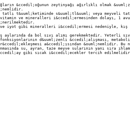
ğların &ccedil;oğunun zeytinyağı ağırlıklı olmak &uuml;z
;nemlidir.
 tatlı t&uuml;ketiminde s&uuml;tl&uuml; veya meyveli tat
vitamin ve mineralleri i&ccedil;ermesinden dolayı, 1 avu
;nerilmektedir.
ve iyot gibi mineralleri i&ccedil;ermesi nedeniyle, kış 
ş aylarında da bol sıvı alımı gerekmektedir. Yeterli sıv
fonksiyonlarının d&uuml;zenli &ccedil;alışması, metaboli
er&ccedil;ekleşmesi a&ccedil;ısından &ouml;nemlidir. Bu n
nmasında su, ayran, taze meyve sularının yanı sıra ıhlam
ccedil;ay gibi sıcak i&ccedil;ecekler tercih edilmelidir