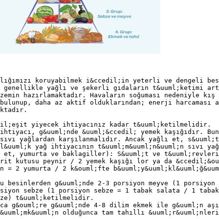
lığımızı koruyabilmek i&ccedil;in yeterli ve dengeli bes
 genellikle yağlı ve şekerli gıdaların t&uuml;ketimi art
zemin hazırlamaktadır. Havaların soğuması nedeniyle kış
bulunup, daha az aktif olduklarından; enerji harcaması a
ktadır.
il;eşit yiyecek ihtiyacınız kadar t&uuml;ketilmelidir.
ihtiyacı, g&uuml;nde &uuml;&ccedil; yemek kaşığıdır. Bun
sıvı yağlardan karşılanmalıdır. Ancak yağlı et, s&uuml;t
l&uuml;k yağ ihtiyacının t&uuml;m&uuml;n&uuml;n sıvı yağ
 et, yumurta ve baklagiller): S&uuml;t ve t&uuml;revleri
rit kutusu peynir / 2 yemek kaşığı lor ya da &ccedil;&ou
n = 2 yumurta / 2 k&ouml;fte b&uuml;y&uuml;kl&uuml;ğ&uum
u besinlerden g&uuml;nde 2-3 porsiyon meyve (1 porsiyon 
siyon sebze (1 porsiyon sebze = 1 tabak salata / 1 tabak
ze) t&uuml;ketilmelidir.
ca g&ouml;re g&uuml;nde 4-8 dilim ekmek ile g&uuml;n aşı
&uuml;mk&uuml;n olduğunca tam tahıllı &uuml;r&uuml;nleri