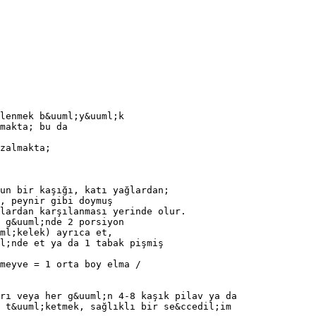
lenmek b&uuml;y&uuml;k
makta; bu da
zalmakta;
un bir kaşığı, katı yağlardan;
, peynir gibi doymuş
lardan karşılanması yerinde olur.
 g&uuml;nde 2 porsiyon
ml;kelek) ayrıca et,
l;nde et ya da 1 tabak pişmiş
meyve = 1 orta boy elma /
rı veya her g&uuml;n 4-8 kaşık pilav ya da
 t&uuml;ketmek, sağlıklı bir se&ccedil;im