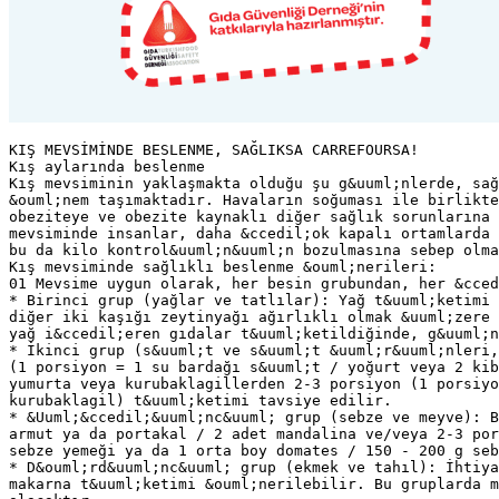
KIŞ MEVSİMİNDE BESLENME, SAĞLIKSA CARREFOURSA!
Kış aylarında beslenme
Kış mevsiminin yaklaşmakta olduğu şu g&uuml;nlerde, sağ
&ouml;nem taşımaktadır. Havaların soğuması ile birlikte
obeziteye ve obezite kaynaklı diğer sağlık sorunlarına 
mevsiminde insanlar, daha &ccedil;ok kapalı ortamlarda 
bu da kilo kontrol&uuml;n&uuml;n bozulmasına sebep olma
Kış mevsiminde sağlıklı beslenme &ouml;nerileri:
01 Mevsime uygun olarak, her besin grubundan, her &cced
* Birinci grup (yağlar ve tatlılar): Yağ t&uuml;ketimi 
diğer iki kaşığı zeytinyağı ağırlıklı olmak &uuml;zere 
yağ i&ccedil;eren gıdalar t&uuml;ketildiğinde, g&uuml;n
* İkinci grup (s&uuml;t ve s&uuml;t &uuml;r&uuml;nleri,
(1 porsiyon = 1 su bardağı s&uuml;t / yoğurt veya 2 kib
yumurta veya kurubaklagillerden 2-3 porsiyon (1 porsiyo
kurubaklagil) t&uuml;ketimi tavsiye edilir.
* &Uuml;&ccedil;&uuml;nc&uuml; grup (sebze ve meyve): B
armut ya da portakal / 2 adet mandalina ve/veya 2-3 por
sebze yemeği ya da 1 orta boy domates / 150 - 200 g seb
* D&ouml;rd&uuml;nc&uuml; grup (ekmek ve tahıl): İhtiya
makarna t&uuml;ketimi &ouml;nerilebilir. Bu gruplarda m