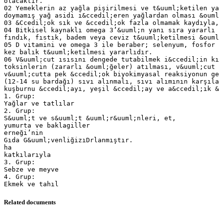
olacaktır.
02 Yemeklerin az yağla pişirilmesi ve t&uuml;ketilen ya
doymamış yağ asidi i&ccedil;eren yağlardan olması &ouml
03 &Ccedil;ok sık ve &ccedil;ok fazla olmamak kaydıyla,
04 Bitkisel kaynaklı omega 3’&uuml;n yanı sıra yararlı 
fındık, fıstık, badem veya ceviz t&uuml;ketilmesi &ouml
05 D vitamini ve omega 3 ile beraber; selenyum, fosfor 
kez balık t&uuml;ketilmesi yararlıdır.
06 V&uuml;cut ısısını dengede tutabilmek i&ccedil;in kı
toksinlerin (zararlı &ouml;ğeler) atılması, v&uuml;cut 
v&uuml;cutta pek &ccedil;ok biyokimyasal reaksiyonun g
(12-14 su bardağı) sıvı alınmalı, sıvı alımının karşıla
kuşburnu &ccedil;ayı, yeşil &ccedil;ay ve a&ccedil;ık &
1. Grup:
Yağlar ve tatlılar
2. Grup:
S&uuml;t ve s&uuml;t &uuml;r&uuml;nleri, et,
yumurta ve baklagiller
erneği’nin
Gıda G&uuml;venliğizıDrlanmıştır.
ha
katkılarıyla
3. Grup:
Sebze ve meyve
4. Grup:
Related documents