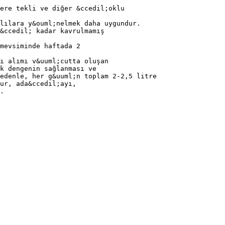
ere tekli ve diğer &ccedil;oklu
lılara y&ouml;nelmek daha uygundur.
&ccedil; kadar kavrulmamış
mevsiminde haftada 2
ı alımı v&uuml;cutta oluşan
k dengenin sağlanması ve
edenle, her g&uuml;n toplam 2-2,5 litre
ur, ada&ccedil;ayı,
.