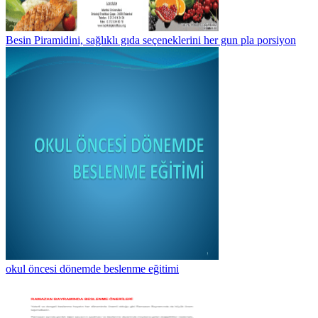
Besin Piramidini, sağlıklı gıda seçeneklerini her gun pla porsiyon
okul öncesi dönemde beslenme eğitimi