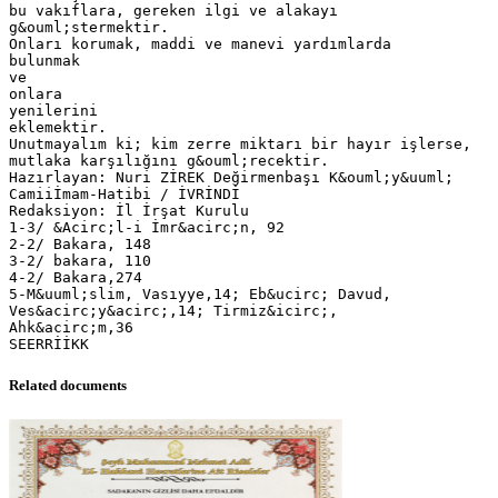
bu vakıflara, gereken ilgi ve alakayı
g&ouml;stermektir.
Onları korumak, maddi ve manevi yardımlarda
bulunmak
ve
onlara
yenilerini
eklemektir.
Unutmayalım ki; kim zerre miktarı bir hayır işlerse,
mutlaka karşılığını g&ouml;recektir.
Hazırlayan: Nuri ZİREK Değirmenbaşı K&ouml;y&uuml;
Camiiİmam-Hatibi / İVRİNDİ
Redaksiyon: İl İrşat Kurulu
1-3/ &Acirc;l-i İmr&acirc;n, 92
2-2/ Bakara, 148
3-2/ bakara, 110
4-2/ Bakara,274
5-M&uuml;slim, Vasıyye,14; Eb&ucirc; Davud,
Ves&acirc;y&acirc;,14; Tirmiz&icirc;,
Ahk&acirc;m,36
Related documents