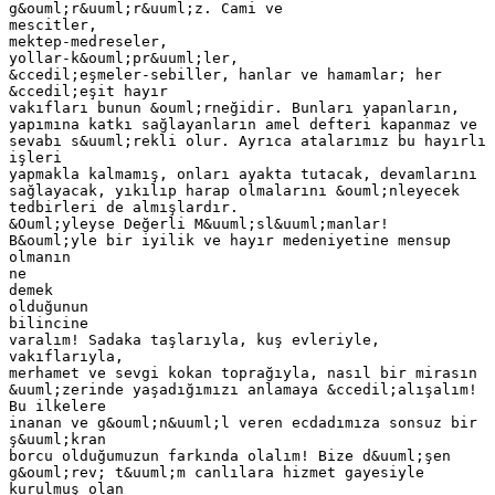
g&ouml;r&uuml;r&uuml;z. Cami ve
mescitler,
mektep-medreseler,
yollar-k&ouml;pr&uuml;ler,
&ccedil;eşmeler-sebiller, hanlar ve hamamlar; her
&ccedil;eşit hayır
vakıfları bunun &ouml;rneğidir. Bunları yapanların,
yapımına katkı sağlayanların amel defteri kapanmaz ve
sevabı s&uuml;rekli olur. Ayrıca atalarımız bu hayırlı
işleri
yapmakla kalmamış, onları ayakta tutacak, devamlarını
sağlayacak, yıkılıp harap olmalarını &ouml;nleyecek
tedbirleri de almışlardır.
&Ouml;yleyse Değerli M&uuml;sl&uuml;manlar!
B&ouml;yle bir iyilik ve hayır medeniyetine mensup
olmanın
ne
demek
olduğunun
bilincine
varalım! Sadaka taşlarıyla, kuş evleriyle,
vakıflarıyla,
merhamet ve sevgi kokan toprağıyla, nasıl bir mirasın
&uuml;zerinde yaşadığımızı anlamaya &ccedil;alışalım!
Bu ilkelere
inanan ve g&ouml;n&uuml;l veren ecdadımıza sonsuz bir
ş&uuml;kran
borcu olduğumuzun farkında olalım! Bize d&uuml;şen
g&ouml;rev; t&uuml;m canlılara hizmet gayesiyle
kurulmuş olan