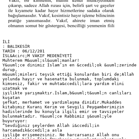
İLİ
: BALIKESİR
TARİH : 06/12/201
İSL&Acirc;M VAKIF MEDENİYETİ
Muhterem M&uuml;sl&uuml;manlar!
Y&uuml;ce dinimiz İslam’ın en &ccedil;ok &uuml;zerinde
durup,
m&uuml;minleri teşvik ettiği konulardan biri de;Allah
yolunda hayır ve hasenatta bulunmak, toplumdaki
kimsesiz, fakir ve muhta&ccedil;lara yardım elini
uzatmak ve
iyilikte yarışmaktır.İslam,b&uuml;t&uuml;n canlıları
kuşatan
şefkat, merhamet ve yardımlaşma dinidir.Mukaddes
kitabımız Kuranı Kerim ve Sevgili Peygamberimizin
hadislerinde bu konuyla ilgili emir ve tavsiyeler
bulunmaktadır. Y&uuml;ce Rabbimiz ş&ouml;yle
buyuruyor:
“Sevdiğiniz şeylerden Allah i&ccedil;in
harcamadık&ccedil;a asla
iyiliğe erişemezsiniz. Ne harcarsanız Allah onu