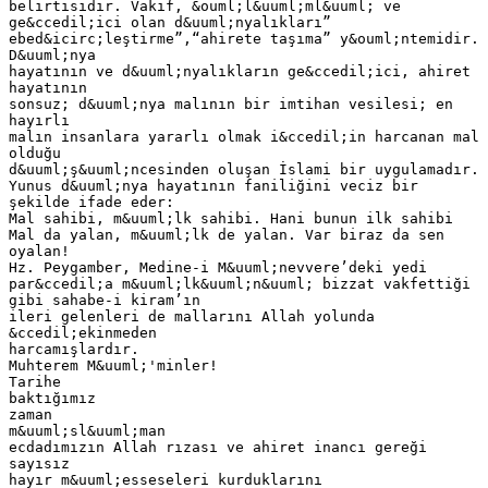
belirtisidir. Vakıf, &ouml;l&uuml;ml&uuml; ve
ge&ccedil;ici olan d&uuml;nyalıkları”
ebed&icirc;leştirme”,“ahirete taşıma” y&ouml;ntemidir.
D&uuml;nya
hayatının ve d&uuml;nyalıkların ge&ccedil;ici, ahiret
hayatının
sonsuz; d&uuml;nya malının bir imtihan vesilesi; en
hayırlı
malın insanlara yararlı olmak i&ccedil;in harcanan mal
olduğu
d&uuml;ş&uuml;ncesinden oluşan İslami bir uygulamadır.
Yunus d&uuml;nya hayatının faniliğini veciz bir
şekilde ifade eder:
Mal sahibi, m&uuml;lk sahibi. Hani bunun ilk sahibi
Mal da yalan, m&uuml;lk de yalan. Var biraz da sen
oyalan!
Hz. Peygamber, Medine-i M&uuml;nevvere’deki yedi
par&ccedil;a m&uuml;lk&uuml;n&uuml; bizzat vakfettiği
gibi sahabe-i kiram’ın
ileri gelenleri de mallarını Allah yolunda
&ccedil;ekinmeden
harcamışlardır.
Muhterem M&uuml;'minler!
Tarihe
baktığımız
zaman
m&uuml;sl&uuml;man
ecdadımızın Allah rızası ve ahiret inancı gereği
sayısız
hayır m&uuml;esseseleri kurduklarını