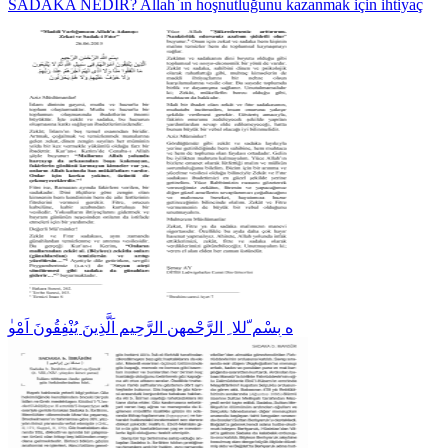
SADAKA NEDİR? Allah`ın hoşnutluğunu kazanmak için ihtiyaç
ٰه بِسْمِ ّللا ِ الرَّحْمهنِ الرَّحِيمِ اَلَّذِينَ يُنْفِقُونَ اَمْو