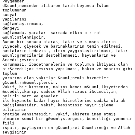
Peygamber
d&ouml;neminden itibaren tarih boyunca İslam
toplumunun
sosyal
yapılarını
sağlamlaştırmada,
dengeyi
sağlamada, yaraları sarmada etkin bir rol
&uuml;stlenmişdir.
Bunun bir sonucu olarak, fakir ve kimsesizlerin
yiyecek, giyecek ve barınaklarının temin edilmesi,
hastaların tedavisi, ilmin yaygınlaştırılması, fakir
&ouml;ğrencilerin desteklenmesi, hayvanların ve
&ccedil;evrenin
korunması, ibadethanelerin ve toplumun ihtiyacı olan
bir&ccedil;ok tesisin yapılması, bakım ve onarımı gibi
toplum
yararına olan vakıflar &ouml;nemli hizmetler
g&ouml;rm&uuml;şlerdir.
Vakıf, bir kimsenin, malını kendi m&uuml;lkiyetinden
&ccedil;ıkarıp, sadece Allah rızası i&ccedil;in,
belirli şart ve gayeler
ile kıyamete kadar hayır hizmetlerine sadaka olarak
bağışlamasıdır. Vakıf, kesintisiz hayır işleme
bilincinin
pratiğe yansımasıdır. Vakıf, ahirete iman etmiş
olmanın somut bir g&ouml;stergesi, bencilliği yenmenin
fiili
ispatı, paylaşımın en g&uuml;zel &ouml;rneği ve Allah
sevgisinin