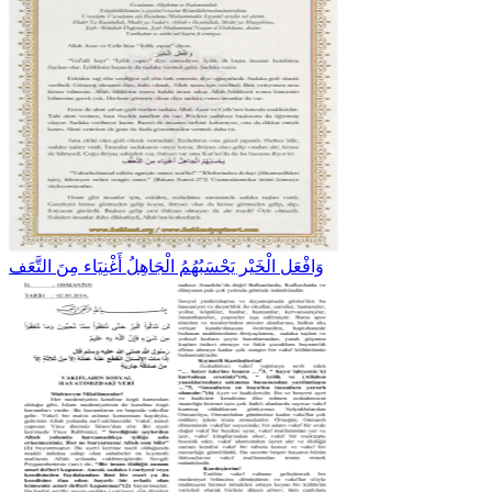
وَافْعَلِ الْخَيْر يَحْسَبُهُمُ الْجَاهِلُ أَغْنِيَاء مِنَ التَّعَف