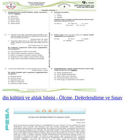
din kültürü ve ahlak bilgisi - Ölçme, Değerlendirme ve Sınav