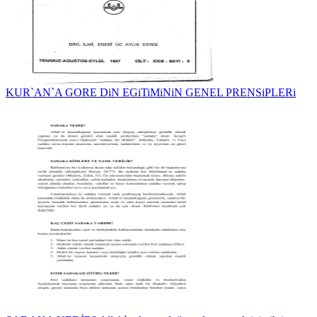
KUR`AN`A GORE DiN EGiTiMiNiN GENEL PRENSiPLERi