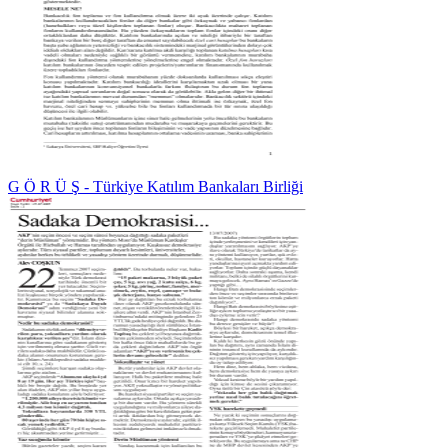
G Ö R Ü Ş - Türkiye Katılım Bankaları Birliği