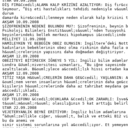
STAR 09.09.2008
DİŞ FIR&Ccedil;ALAMA KALP KRİZİNİ AZALTIYOR: Diş fır&cc
Seymour, “Diş eti hastalıkları tehdidi nedeniyle v&uuml
durum
damarda kire&ccedil;lenmeye neden olarak kalp krizini t
AKŞAM 10.09.2008
ŞİZOFRENİNİN NEDENİ BULUNDU MU?: Şizofreninin, beynin b
Psikoloji Bilimleri Enstit&uuml;s&uuml;’nden Tusuyoshi 
beyinlerindeki bellek merkezi hipokampus i&ccedil;inde 
MİLLİYET 11.09.2008
HAMİLEYKEN YE BEBEĞİN OBEZ OLMASIN: İngiltere’deki Nott
kadınların bebeklerinin obez olma riskinin daha fazla o
h&uuml;crelerinin yapısını daha doğmadan değiştiriyor. 
AKŞAM 12.09.2008
OBEZİTEYİ BİTİRECEK İĞNEYE 5 YIL: İngiliz bilim adamlar
Londra &Uuml;niversitesi uzmanları, “Bu iğne sayesinde 
azaltılacak. B&ouml;ylece a&ccedil;lık hissi ortadan ka
AKŞAM 12.09.2008
TİTİZ YAŞA H&Uuml;CRELERİN DAHA GE&Ccedil; YAŞLANSIN: A
&ouml;nem veren insanların h&uuml;crelerinin daha ge&cc
kişilerin h&uuml;crelerinde daha az tahribat meydana ge
a&ccedil;ıkladı.
AKŞAM 17.09.2008
CEP TELEFONU &Ccedil;OCUKLARA &Ccedil;OK ZARARLI: İsve&
t&uuml;m&ouml;r&uuml; olasılığının 5 kat arttığı belirl
STAR 22.09.2008
VEJETERYANLIK BEYNİ ERİTİYOR: İngiliz bilim adamlarına 
“&Ouml;zellikle ciğer, s&uuml;t, balık ve etteki B12 vi
bu da anemi ve
sinir sistemi sorunlarına yol a&ccedil;ıyor. Et yemeyen