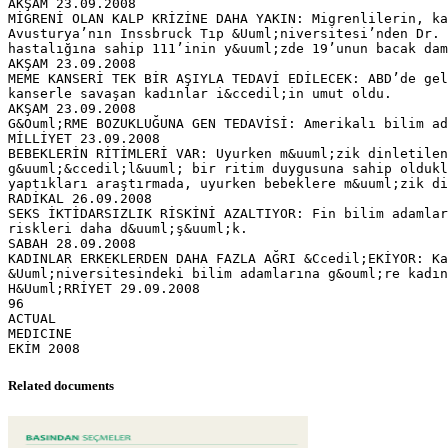
AKŞAM 23.09.2008
MİGRENİ OLAN KALP KRİZİNE DAHA YAKIN: Migrenlilerin, ka
Avusturya’nın Inssbruck Tıp &Uuml;niversitesi’nden Dr. 
hastalığına sahip 111’inin y&uuml;zde 19’unun bacak dam
AKŞAM 23.09.2008
MEME KANSERİ TEK BİR AŞIYLA TEDAVİ EDİLECEK: ABD’de gel
kanserle savaşan kadınlar i&ccedil;in umut oldu.
AKŞAM 23.09.2008
G&Ouml;RME BOZUKLUĞUNA GEN TEDAVİSİ: Amerikalı bilim ad
MİLLİYET 23.09.2008
BEBEKLERİN RİTİMLERİ VAR: Uyurken m&uuml;zik dinletilen
g&uuml;&ccedil;l&uuml; bir ritim duygusuna sahip oldukl
yaptıkları araştırmada, uyurken bebeklere m&uuml;zik di
RADİKAL 26.09.2008
SEKS İKTİDARSIZLIK RİSKİNİ AZALTIYOR: Fin bilim adamlar
riskleri daha d&uuml;ş&uuml;k.
SABAH 28.09.2008
KADINLAR ERKEKLERDEN DAHA FAZLA AĞRI &Ccedil;EKİYOR: Ka
&Uuml;niversitesindeki bilim adamlarına g&ouml;re kadın
H&Uuml;RRİYET 29.09.2008
96
ACTUAL
MEDICINE
Related documents