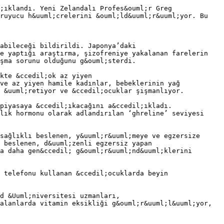
;ıklandı. Yeni Zelandalı Profes&ouml;r Greg
oruyucu h&uuml;crelerini &ouml;ld&uuml;r&uuml;yor. Bu
abileceği bildirildi. Japonya’daki
de yaptığı araştırma, şizofreniye yakalanan farelerin
şma sorunu olduğunu g&ouml;sterdi.
kte &ccedil;ok az yiyen
ve az yiyen hamile kadınlar, bebeklerinin yağ
p &uuml;retiyor ve &ccedil;ocuklar şişmanlıyor.
piyasaya &ccedil;ıkacağını a&ccedil;ıkladı.
lık hormonu olarak adlandırılan ‘ghreline’ seviyesi
sağlıklı beslenen, y&uuml;r&uuml;meye ve egzersize
 beslenen, d&uuml;zenli egzersiz yapan
a daha gen&ccedil; g&ouml;r&uuml;nd&uuml;klerini
 telefonu kullanan &ccedil;ocuklarda beyin
d &Uuml;niversitesi uzmanları,
alanlarda vitamin eksikliği g&ouml;r&uuml;l&uuml;yor,