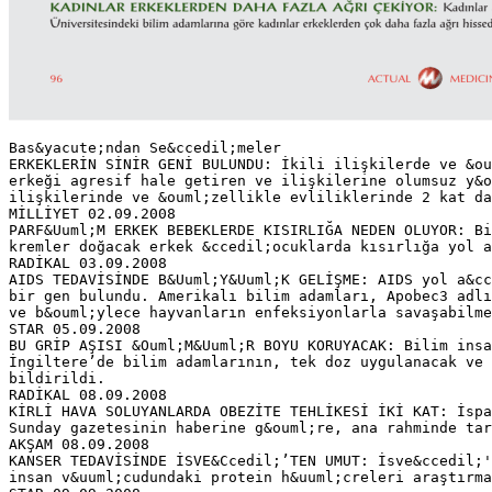
Bas&yacute;ndan Se&ccedil;meler
ERKEKLERİN SİNİR GENİ BULUNDU: İkili ilişkilerde ve &ou
erkeği agresif hale getiren ve ilişkilerine olumsuz y&o
ilişkilerinde ve &ouml;zellikle evliliklerinde 2 kat d
MİLLİYET 02.09.2008
PARF&Uuml;M ERKEK BEBEKLERDE KISIRLIĞA NEDEN OLUYOR: Bi
kremler doğacak erkek &ccedil;ocuklarda kısırlığa yol a
RADİKAL 03.09.2008
AIDS TEDAVİSİNDE B&Uuml;Y&Uuml;K GELİŞME: AIDS yol a&cc
bir gen bulundu. Amerikalı bilim adamları, Apobec3 adlı
ve b&ouml;ylece hayvanların enfeksiyonlarla savaşabilm
STAR 05.09.2008
BU GRİP AŞISI &Ouml;M&Uuml;R BOYU KORUYACAK: Bilim insa
İngiltere’de bilim adamlarının, tek doz uygulanacak ve 
bildirildi.
RADİKAL 08.09.2008
KİRLİ HAVA SOLUYANLARDA OBEZİTE TEHLİKESİ İKİ KAT: İspa
Sunday gazetesinin haberine g&ouml;re, ana rahminde tar
AKŞAM 08.09.2008
KANSER TEDAVİSİNDE İSVE&Ccedil;’TEN UMUT: İsve&ccedil;'
insan v&uuml;cudundaki protein h&uuml;creleri araştırma