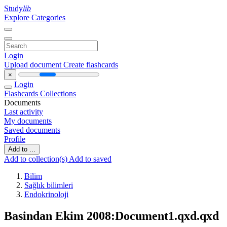
Study
lib
Explore Categories
Login
Upload document
Create flashcards
×
Login
Flashcards
Collections
Documents
Last activity
My documents
Saved documents
Profile
Add to ...
Add to collection(s)
Add to saved
Bilim
Sağlık bilimleri
Endokrinoloji
Basindan Ekim 2008:Document1.qxd.qxd