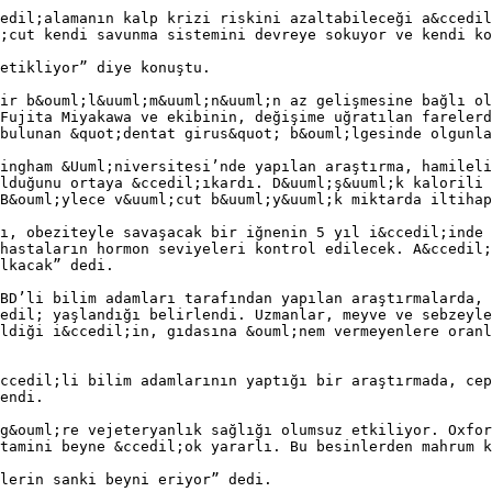
edil;alamanın kalp krizi riskini azaltabileceği a&ccedil
;cut kendi savunma sistemini devreye sokuyor ve kendi k
etikliyor” diye konuştu.
ir b&ouml;l&uuml;m&uuml;n&uuml;n az gelişmesine bağlı ol
Fujita Miyakawa ve ekibinin, değişime uğratılan fareler
bulunan &quot;dentat girus&quot; b&ouml;lgesinde olgunla
ingham &Uuml;niversitesi’nde yapılan araştırma, hamileli
lduğunu ortaya &ccedil;ıkardı. D&uuml;ş&uuml;k kalorili 
B&ouml;ylece v&uuml;cut b&uuml;y&uuml;k miktarda iltiha
ı, obeziteyle savaşacak bir iğnenin 5 yıl i&ccedil;inde 
hastaların hormon seviyeleri kontrol edilecek. A&ccedil;
lkacak” dedi.
BD’li bilim adamları tarafından yapılan araştırmalarda, 
edil; yaşlandığı belirlendi. Uzmanlar, meyve ve sebzeyle
ldiği i&ccedil;in, gıdasına &ouml;nem vermeyenlere oranl
ccedil;li bilim adamlarının yaptığı bir araştırmada, cep
endi.
g&ouml;re vejeteryanlık sağlığı olumsuz etkiliyor. Oxfor
tamini beyne &ccedil;ok yararlı. Bu besinlerden mahrum k
lerin sanki beyni eriyor” dedi.