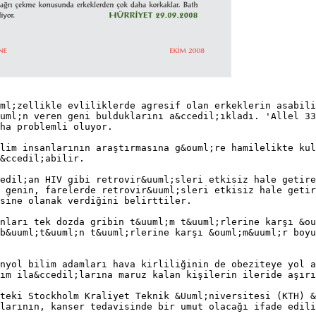
ml;zellikle evliliklerde agresif olan erkeklerin asabili
uml;n veren geni bulduklarını a&ccedil;ıkladı. 'Allel 3
aha problemli oluyor.
lim insanlarının araştırmasına g&ouml;re hamilelikte kul
&ccedil;abilir.
edil;an HIV gibi retrovir&uuml;sleri etkisiz hale getir
 genin, farelerde retrovir&uuml;sleri etkisiz hale getir
esine olanak verdiğini belirttiler.
nları tek dozda gribin t&uuml;m t&uuml;rlerine karşı &ou
b&uuml;t&uuml;n t&uuml;rlerine karşı &ouml;m&uuml;r boyu
nyol bilim adamları hava kirliliğinin de obeziteye yol a
ım ila&ccedil;larına maruz kalan kişilerin ileride aşırı
teki Stockholm Kraliyet Teknik &Uuml;niversitesi (KTH) &
larının, kanser tedavisinde bir umut olacağı ifade edili