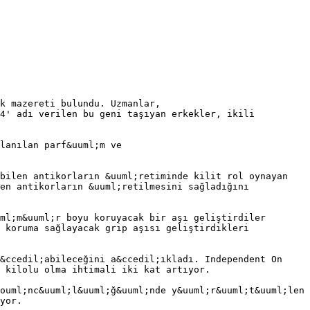
k mazereti bulundu. Uzmanlar,
34' adı verilen bu geni taşıyan erkekler, ikili
lanılan parf&uuml;m ve
ebilen antikorların &uuml;retiminde kilit rol oynayan
en antikorların &uuml;retilmesini sağladığını
ml;m&uuml;r boyu koruyacak bir aşı geliştirdiler
 koruma sağlayacak grip aşısı geliştirdikleri
&ccedil;abileceğini a&ccedil;ıkladı. Independent On
 kilolu olma ihtimali iki kat artıyor.
ouml;nc&uuml;l&uuml;ğ&uuml;nde y&uuml;r&uuml;t&uuml;len
yor.