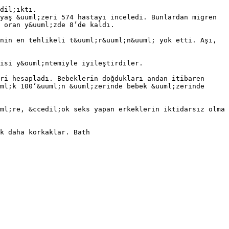
dil;ıktı.
yaş &uuml;zeri 574 hastayı inceledi. Bunlardan migren
 oran y&uuml;zde 8’de kaldı.
nin en tehlikeli t&uuml;r&uuml;n&uuml; yok etti. Aşı,
isi y&ouml;ntemiyle iyileştirdiler.
ri hesapladı. Bebeklerin doğdukları andan itibaren
ml;k 100’&uuml;n &uuml;zerinde bebek &uuml;zerinde
ml;re, &ccedil;ok seks yapan erkeklerin iktidarsız olma
k daha korkaklar. Bath