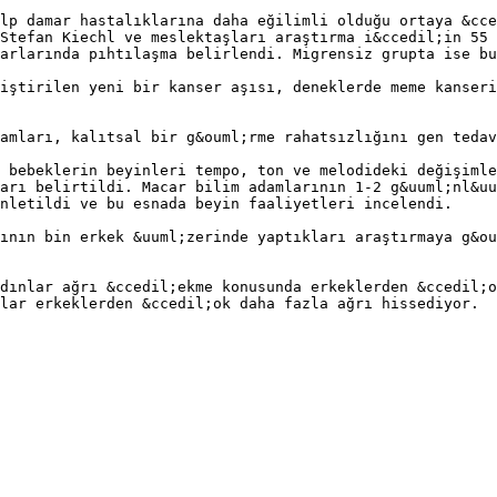
lp damar hastalıklarına daha eğilimli olduğu ortaya &cce
Stefan Kiechl ve meslektaşları araştırma i&ccedil;in 55 
arlarında pıhtılaşma belirlendi. Migrensiz grupta ise bu
iştirilen yeni bir kanser aşısı, deneklerde meme kanseri
amları, kalıtsal bir g&ouml;rme rahatsızlığını gen tedav
 bebeklerin beyinleri tempo, ton ve melodideki değişimle
arı belirtildi. Macar bilim adamlarının 1-2 g&uuml;nl&uu
nletildi ve bu esnada beyin faaliyetleri incelendi.
ının bin erkek &uuml;zerinde yaptıkları araştırmaya g&ou
dınlar ağrı &ccedil;ekme konusunda erkeklerden &ccedil;o
lar erkeklerden &ccedil;ok daha fazla ağrı hissediyor.