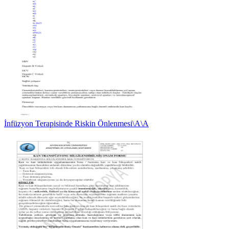
İnfüzyon Terapisinde Riskin Önlenmesi\A\A