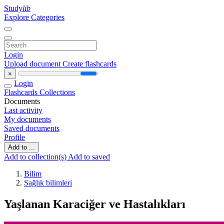
Study
lib
Explore Categories
Login
Upload document
Create flashcards
×
Login
Flashcards
Collections
Documents
Last activity
My documents
Saved documents
Profile
Add to ...
Add to collection(s)
Add to saved
Bilim
Sağlık bilimleri
Yaşlanan Karaciğer ve Hastalıkları