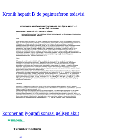
Kronik hepatit B`de peginterferon tedavisi
koroner anjiyografi sonrası gelişen akut