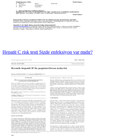
Hepatit C risk testi Sizde enfeksiyon var mıdır?