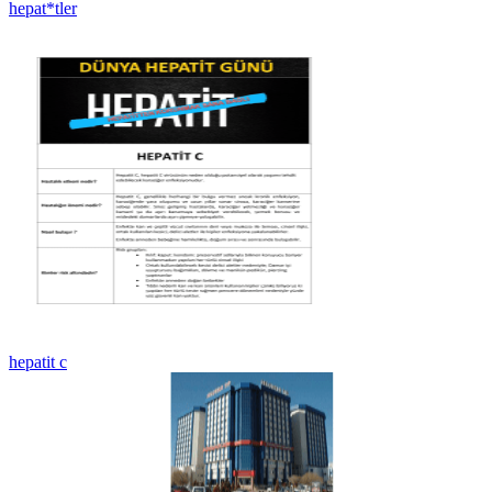
hepat*tler
hepatit c