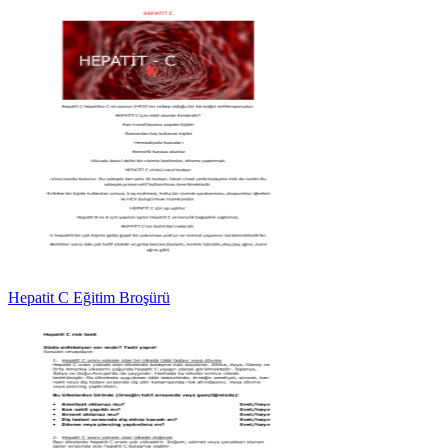
Hepatit C Eğitim Broşürü