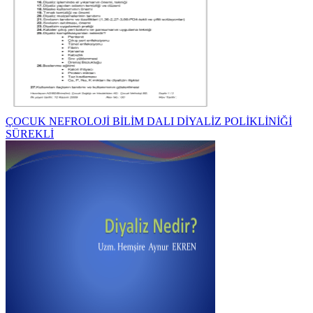
ÇOCUK NEFROLOJİ BİLİM DALI DİYALİZ POLİKLİNİĞİ
SÜREKLİ