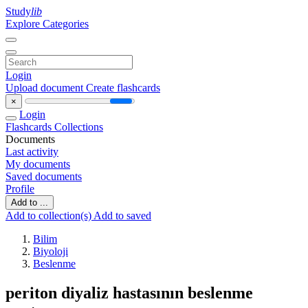
Study
lib
Explore Categories
Login
Upload document
Create flashcards
×
Login
Flashcards
Collections
Documents
Last activity
My documents
Saved documents
Profile
Add to ...
Add to collection(s)
Add to saved
Bilim
Biyoloji
Beslenme
periton diyaliz hastasının beslenme