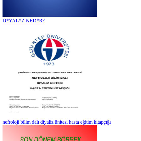
D*YAL*Z NED*R?
nefroloji bilim dalı diyaliz ünitesi hasta eğitim kitapçığı