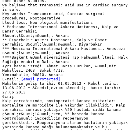
some other studies.
We believe that tranexamic asid use in cardiac surgery
is safe.
Key words: Tranexamic acid, Cardiac surgical
procedures, Postoperative
blood loss, Neurological manifestations
* Medicana International Ankara Hastanesi, Kalp ve
Damar Cerrahisi
B&ouml;l&uuml;m&uuml;, Ankara
** Diyarbakır Askeri Hastanesi, Kalp ve Damar
Cerrahisi B&ouml;l&uuml;m&uuml;, Diyarbakır
*** Medicana International Ankara Hastanesi, Anestezi
B&ouml;l&uuml;m&uuml;, Ankara
****Başkent &Uuml;niversitesi Tıp Fak&uuml;ltesi, Halk
Sağlığı Anabilim Dalı, Ankara
Ayrı basım isteği: Ahmet Barış Durukan, &Uuml;mit
Mahallesi 2463. Sokak 4/18,
Yenimahalle, 06810, Ankara
E-mail:
[email protected]