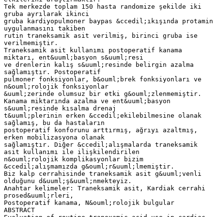
Tek merkezde toplam 150 hasta randomize şekilde iki
gruba ayrılarak ikinci
gruba kardiyopulmoner baypas &ccedil;ıkışında protamin
uygulanmasını takiben
rutin traneksamik asit verilmiş, birinci gruba ise
verilmemiştir.
Traneksamik asit kullanımı postoperatif kanama
miktarı, ent&uuml;basyon s&uuml;resi
ve drenlerin kalış s&uuml;resinde belirgin azalma
sağlamıştır. Postoperatif
pulmoner fonksiyonlar, b&ouml;brek fonksiyonları ve
n&ouml;rolojik fonksiyonlar
&uuml;zerinde olumsuz bir etki g&ouml;zlenmemiştir.
Kanama miktarında azalma ve ent&uuml;basyon
s&uuml;resinde kısalma drenaj
t&uuml;plerinin erken &ccedil;ekilebilmesine olanak
sağlamış, bu da hastaların
postoperatif konforunu arttırmış, ağrıyı azaltmış,
erken mobilizasyona olanak
sağlamıştır. Diğer &ccedil;alışmalarda traneksamik
asit kullanımı ile ilişkilendirilen
n&ouml;rolojik komplikasyonlar bizim
&ccedil;alışmamızda g&ouml;r&uuml;lmemiştir.
Biz kalp cerrahisinde traneksamik asit g&uuml;venli
olduğunu d&uuml;ş&uuml;nmekteyiz.
Anahtar kelimeler: Traneksamik asit, Kardiak cerrahi
prosed&uuml;rleri,
Postoperatif kanama, N&ouml;rolojik bulgular
ABSTRACT