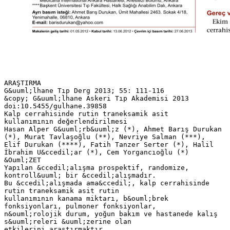
ARAŞTIRMA
G&uuml;lhane Tıp Derg 2013; 55: 111-116
&copy; G&uuml;lhane Askeri Tıp Akademisi 2013
doi:10.5455/gulhane.39858
Kalp cerrahisinde rutin traneksamik asit
kullanımının değerlendirilmesi
Hasan Alper G&uuml;rb&uuml;z (*), Ahmet Barış Durukan
(*), Murat Tavlaşoğlu (**), Nevriye Salman (***),
Elif Durukan (****), Fatih Tanzer Serter (*), Halil
İbrahim U&ccedil;ar (*), Cem Yorgancıoğlu (*)
&Ouml;ZET
Yapılan &ccedil;alışma prospektif, randomize,
kontroll&uuml; bir &ccedil;alışmadır.
Bu &ccedil;alışmada ama&ccedil;, kalp cerrahisinde
rutin traneksamik asit rutin
kullanımının kanama miktarı, b&ouml;brek
fonksiyonları, pulmoner fonksiyonlar,
n&ouml;rolojik durum, yoğun bakım ve hastanede kalış
s&uuml;releri &uuml;zerine olan
etkilerini araştırmaktır.