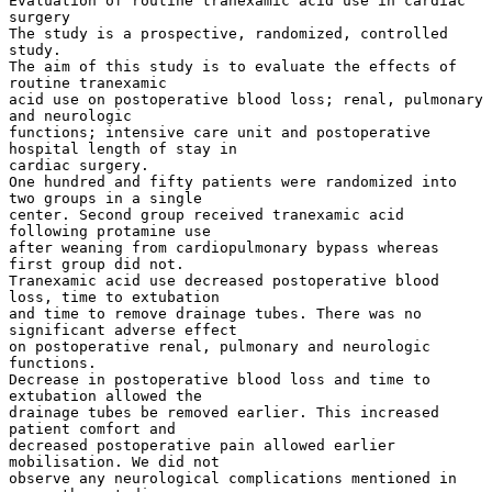
Evaluation of routine tranexamic acid use in cardiac
surgery
The study is a prospective, randomized, controlled
study.
The aim of this study is to evaluate the effects of
routine tranexamic
acid use on postoperative blood loss; renal, pulmonary
and neurologic
functions; intensive care unit and postoperative
hospital length of stay in
cardiac surgery.
One hundred and fifty patients were randomized into
two groups in a single
center. Second group received tranexamic acid
following protamine use
after weaning from cardiopulmonary bypass whereas
first group did not.
Tranexamic acid use decreased postoperative blood
loss, time to extubation
and time to remove drainage tubes. There was no
significant adverse effect
on postoperative renal, pulmonary and neurologic
functions.
Decrease in postoperative blood loss and time to
extubation allowed the
drainage tubes be removed earlier. This increased
patient comfort and
decreased postoperative pain allowed earlier
mobilisation. We did not
observe any neurological complications mentioned in