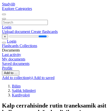
Study
lib
Explore Categories
Login
Upload document
Create flashcards
×
Login
Flashcards
Collections
Documents
Last activity
My documents
Saved documents
Profile
Add to ...
Add to collection(s)
Add to saved
Bilim
Sağlık bilimleri
Kardiyoloji
Kalp cerrahisinde rutin traneksamik asit