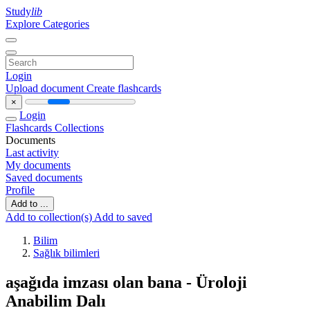
Study
lib
Explore Categories
Login
Upload document
Create flashcards
×
Login
Flashcards
Collections
Documents
Last activity
My documents
Saved documents
Profile
Add to ...
Add to collection(s)
Add to saved
Bilim
Sağlık bilimleri
aşağıda imzası olan bana - Üroloji
Anabilim Dalı