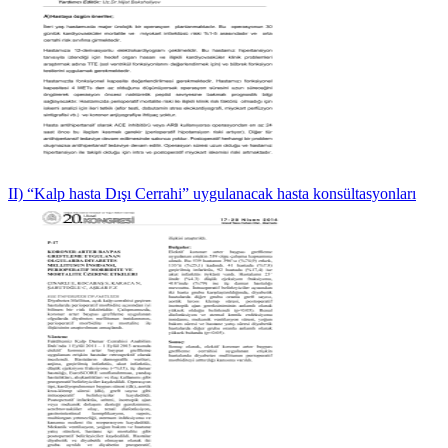
II) “Kalp hasta Dışı Cerrahi” uygulanacak hasta konsültasyonları