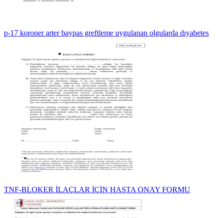
p-17 koroner arter baypas greftleme uygulanan olgularda dıyabetes
TNF-BLOKER İLAÇLAR İÇİN HASTA ONAY FORMU