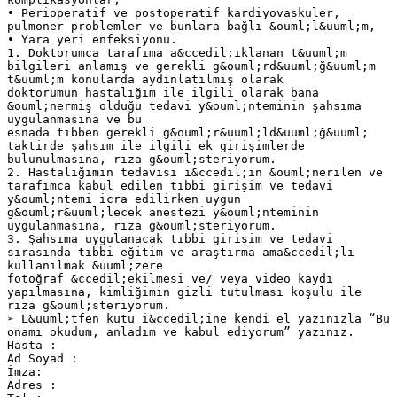
• Perioperatif ve postoperatif kardiyovaskuler,
pulmoner problemler ve bunlara bağlı &ouml;l&uuml;m,
• Yara yeri enfeksiyonu.
1. Doktorumca tarafıma a&ccedil;ıklanan t&uuml;m
bilgileri anlamış ve gerekli g&ouml;rd&uuml;ğ&uuml;m
t&uuml;m konularda aydınlatılmış olarak
doktorumun hastalığım ile ilgili olarak bana
&ouml;nermiş olduğu tedavi y&ouml;nteminin şahsıma
uygulanmasına ve bu
esnada tıbben gerekli g&ouml;r&uuml;ld&uuml;ğ&uuml;
taktirde şahsım ile ilgili ek girişimlerde
bulunulmasına, rıza g&ouml;steriyorum.
2. Hastalığımın tedavisi i&ccedil;in &ouml;nerilen ve
tarafımca kabul edilen tıbbi girişim ve tedavi
y&ouml;ntemi icra edilirken uygun
g&ouml;r&uuml;lecek anestezi y&ouml;nteminin
uygulanmasına, rıza g&ouml;steriyorum.
3. Şahsıma uygulanacak tıbbi girişim ve tedavi
sırasında tıbbi eğitim ve araştırma ama&ccedil;lı
kullanılmak &uuml;zere
fotoğraf &ccedil;ekilmesi ve/ veya video kaydı
yapılmasına, kimliğimin gizli tutulması koşulu ile
rıza g&ouml;steriyorum.
➢ L&uuml;tfen kutu i&ccedil;ine kendi el yazınızla “Bu
onamı okudum, anladım ve kabul ediyorum” yazınız.
Hasta :
Ad Soyad :
İmza:
Adres :