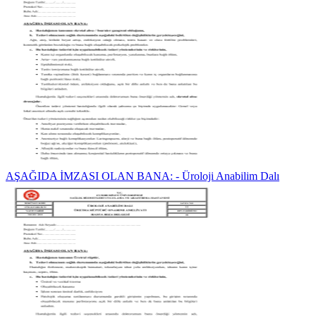
AŞAĞIDA İMZASI OLAN BANA: - Üroloji Anabilim Dalı