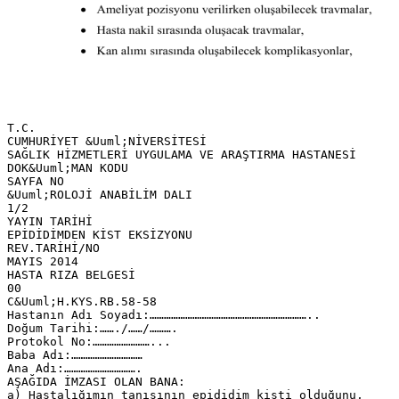
T.C.
CUMHURİYET &Uuml;NİVERSİTESİ
SAĞLIK HİZMETLERİ UYGULAMA VE ARAŞTIRMA HASTANESİ
DOK&Uuml;MAN KODU
SAYFA NO
&Uuml;ROLOJİ ANABİLİM DALI
1/2
YAYIN TARİHİ
EPİDİDİMDEN KİST EKSİZYONU
REV.TARİHİ/NO
MAYIS 2014
HASTA RIZA BELGESİ
00
C&Uuml;H.KYS.RB.58-58
Hastanın Adı Soyadı:…………………………………………………………..
Doğum Tarihi:……./……/……….
Protokol No:……………………...
Baba Adı:…………………………
Ana Adı:………………………….
AŞAĞIDA İMZASI OLAN BANA:
a) Hastalığımın tanısının epididim kisti olduğunu,