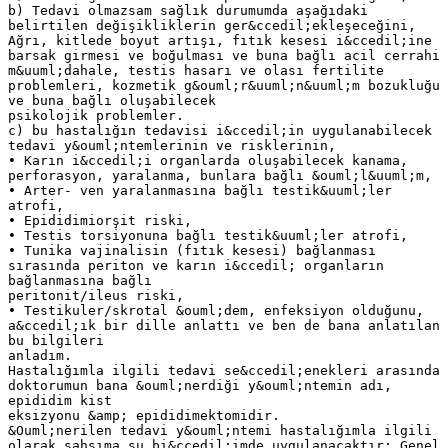
b) Tedavi olmazsam sağlık durumumda aşağıdaki
belirtilen değişikliklerin ger&ccedil;ekleşeceğini,
Ağrı, kitlede boyut artışı, fıtık kesesi i&ccedil;ine
barsak girmesi ve boğulması ve buna bağlı acil cerrahi
m&uuml;dahale, testis hasarı ve olası fertilite
problemleri, kozmetik g&ouml;r&uuml;n&uuml;m bozukluğu
ve buna bağlı oluşabilecek
psikolojik problemler.
c) bu hastalığın tedavisi i&ccedil;in uygulanabilecek
tedavi y&ouml;ntemlerinin ve risklerinin,
• Karın i&ccedil;i organlarda oluşabilecek kanama,
perforasyon, yaralanma, bunlara bağlı &ouml;l&uuml;m,
• Arter- ven yaralanmasına bağlı testik&uuml;ler
atrofi,
• Epididimiorşit riski,
• Testis torsiyonuna bağlı testik&uuml;ler atrofi,
• Tunika vajinalisin (fıtık kesesi) bağlanması
sırasında periton ve karın i&ccedil; organların
bağlanmasına bağlı
peritonit/ileus riski,
• Testikuler/skrotal &ouml;dem, enfeksiyon olduğunu,
a&ccedil;ık bir dille anlattı ve ben de bana anlatılan
bu bilgileri
anladım.
Hastalığımla ilgili tedavi se&ccedil;enekleri arasında
doktorumun bana &ouml;nerdiği y&ouml;ntemin adı,
epididim kist
eksizyonu &amp; epididimektomidir.
&Ouml;nerilen tedavi y&ouml;ntemi hastalığımla ilgili
olarak şahsıma şu bi&ccedil;imde uygulanacaktır: Genel