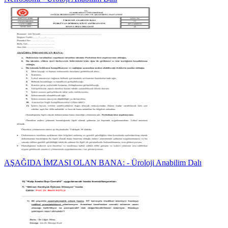
AŞAĞIDA İMZASI OLAN BANA: - Üroloji Anabilim Dalı