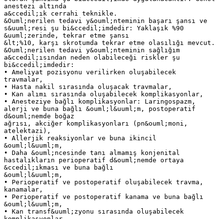
anestezi altında
a&ccedil;ık cerrahi teknikle.
&Ouml;nerilen tedavi y&ouml;nteminin başarı şansı ve
s&uuml;resi şu bi&ccedil;imdedir: Yaklaşık %90
&uuml;zerinde, tekrar etme şansı
&lt;%10, karşı skrotumda tekrar etme olasılığı mevcut.
&Ouml;nerilen tedavi y&ouml;nteminin sağlığım
a&ccedil;ısından neden olabileceği riskler şu
bi&ccedil;imdedir:
• Ameliyat pozisyonu verilirken oluşabilecek
travmalar,
• Hasta nakil sırasında oluşacak travmalar,
• Kan alımı sırasında oluşabilecek komplikasyonlar,
• Anesteziye bağlı komplikasyonlar: Laringospazm,
alerji ve buna bağlı &ouml;l&uuml;m, postoperatif
d&ouml;nemde boğaz
ağrısı, akciğer komplikasyonları (pn&ouml;moni,
atelektazi),
• Allerjik reaksiyonlar ve buna ikincil
&ouml;l&uuml;m,
• Daha &ouml;ncesinde tanı almamış konjenital
hastalıkların perioperatif d&ouml;nemde ortaya
&ccedil;ıkması ve buna bağlı
&ouml;l&uuml;m,
• Perioperatif ve postoperatif oluşabilecek travma,
kanamalar,
• Perioperatif ve postoperatif kanama ve buna bağlı
&ouml;l&uuml;m,
• Kan transf&uuml;zyonu sırasında oluşabilecek
komplikasyonlar,