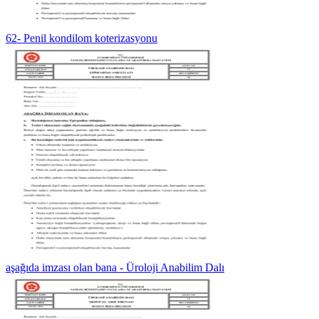
62- Penil kondilom koterizasyonu
aşağıda imzası olan bana - Üroloji Anabilim Dalı