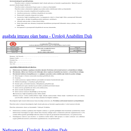
aşağıda imzası olan bana - Üroloji Anabilim Dalı
Nefrostomi - Üroloji Anabilim Dalı