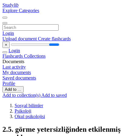
Study
lib
Explore Categories
Login
Upload document
Create flashcards
×
Login
Flashcards
Collections
Documents
Last activity
My documents
Saved documents
Profile
Add to ...
Add to collection(s)
Add to saved
Sosyal bilimler
Psikoloji
Okul psikolojisi
2.5. görme yetersizliğinden etkilenmiş