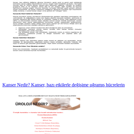
Kanser Nedir? Kanser, bazı etkilerle değişime uğramış hücrelerin