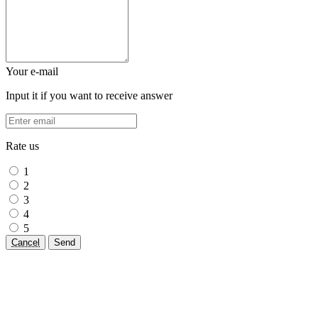
Your e-mail
Input it if you want to receive answer
Rate us
1
2
3
4
5
Cancel
Send