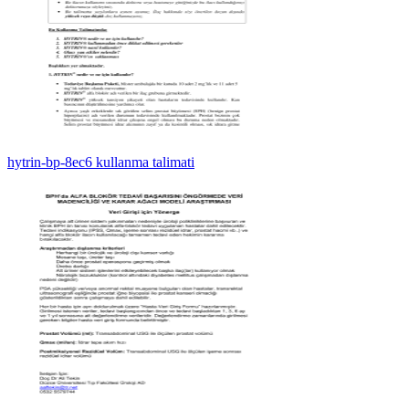
hytrin-bp-8ec6 kullanma talimati