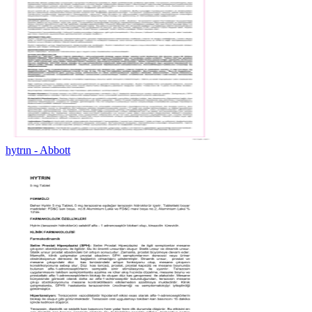
hytrın - Abbott