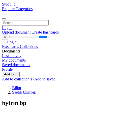
Study
lib
Explore Categories
Login
Upload document
Create flashcards
×
Login
Flashcards
Collections
Documents
Last activity
My documents
Saved documents
Profile
Add to ...
Add to collection(s)
Add to saved
Bilim
Sağlık bilimleri
hytrın bp