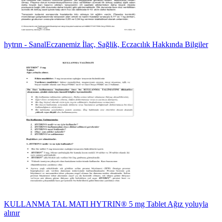
hytrın - SanalEczanemiz İlaç, Sağlik, Eczacılık Hakkında Bilgiler
KULLANMA TAL MATI HYTRIN® 5 mg Tablet Ağız yoluyla
alınır