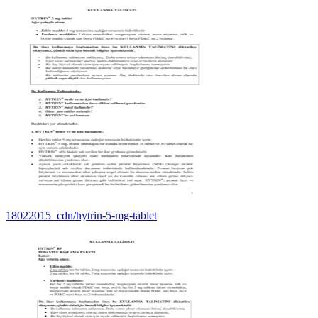
18022015_cdn/hytrin-5-mg-tablet