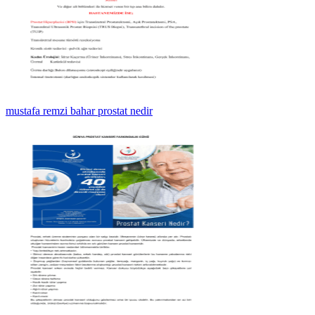
mustafa remzi bahar prostat nedir