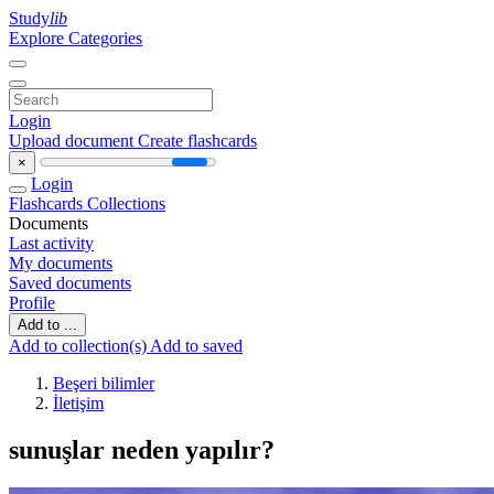
Study
lib
Explore Categories
Login
Upload document
Create flashcards
×
Login
Flashcards
Collections
Documents
Last activity
My documents
Saved documents
Profile
Add to ...
Add to collection(s)
Add to saved
Beşeri bilimler
İletişim
sunuşlar neden yapılır?