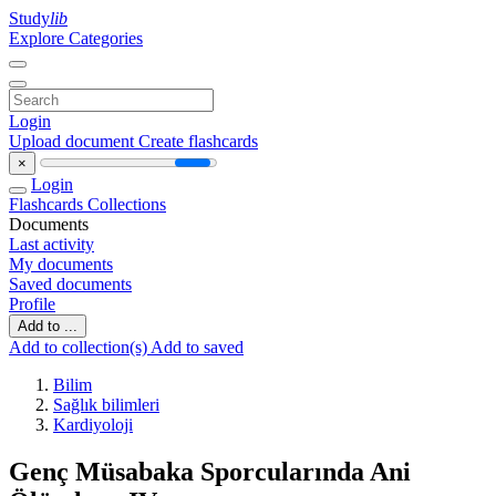
Study
lib
Explore Categories
Login
Upload document
Create flashcards
×
Login
Flashcards
Collections
Documents
Last activity
My documents
Saved documents
Profile
Add to ...
Add to collection(s)
Add to saved
Bilim
Sağlık bilimleri
Kardiyoloji
Genç Müsabaka Sporcularında Ani