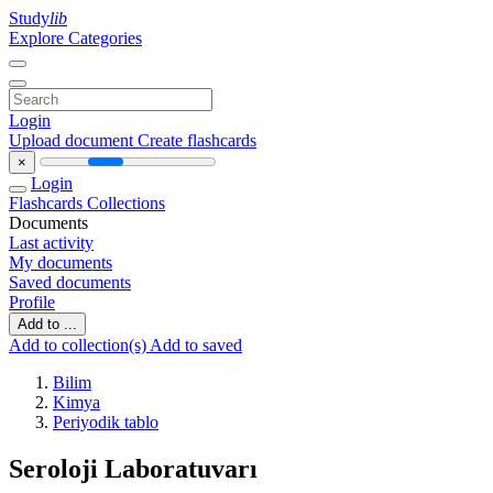
Study
lib
Explore Categories
Login
Upload document
Create flashcards
×
Login
Flashcards
Collections
Documents
Last activity
My documents
Saved documents
Profile
Add to ...
Add to collection(s)
Add to saved
Bilim
Kimya
Periyodik tablo
Seroloji Laboratuvarı