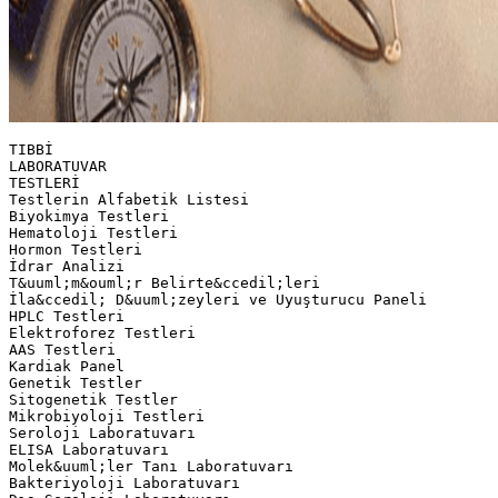
TIBBİ LABORATUVAR TESTLERİ Testlerin Alfabetik Listesi Biyokimya Testleri Hematoloji Testleri Hormon Testleri İdrar Analizi T&uuml;m&ouml;r Belirte&ccedil;leri İla&ccedil; D&uuml;zeyleri ve Uyuşturucu Paneli HPLC Testleri Elektroforez Testleri AAS Testleri Kardiak Panel Genetik Testler Sitogenetik Testler Mikrobiyoloji Testleri Seroloji Laboratuvarı ELISA Laboratuvarı Molek&uuml;ler Tanı Laboratuvarı Bakteriyoloji Laboratuvarı Dış Seroloji Laboratuvarı Laboratuvar Testleri Sonu&ccedil; Teslim S&uuml;releri Biyokimya Otoanaliz&ouml;r, Hormon ve Hematoloji Laboratuvarı: Her g&uuml;n saat 11:00’e kadar gelen numunelerin sonu&ccedil;ları saat 14:00’de, 11:00’den sonra gelen numunelerin sonu&ccedil;ları vardiya saatleri i&ccedil;inde verilmektedir. HPLC Laboratuvarı: Numunelerin veriliş tarihinden itibaren sonu&ccedil; alma s&uuml;resi, Vit D3 i&ccedil;in 2 hafta, Homosistein i&ccedil;in 3 hafta, diğer testler i&ccedil;in 1 aydır. Elektroforez Laboratuvarı: Numunelerin tarihinden itibaren sonu&ccedil; alma s&uuml;resi protein ve veriliş hemoglobin elektroforezi i&ccedil;in 2 haftadır. Lipid elektroforezi i&ccedil;in laboratuarla iletişime ge&ccedil;ilmelidir. Seroloji Laboratuvarı: Saat 11:00’ e kadar gelen sonu&ccedil;ları numunelerin Wright agl&uuml;tinasyon testi dışındakiler aynı g&uuml;n saat 13:00’den itibaren verilir. Saat 11:00’den sonra gelen numunelerin sonu&ccedil;ları kan alındıktan 3 saat sonra verilir. Wright agl&uuml;tinasyon test sonu&ccedil;ları ertesi g&uuml;n verilir. İmm&uuml;nglobulin sonu&ccedil;ları Cuma, C3 ve C4 sonu&ccedil;ları Perşembe g&uuml;nleri 14:00’ den itibaren verilir. Bakteriyoloji Laboratuvarı: Yapılan k&uuml;lt&uuml;r sonu&ccedil;ları normal şartlarda ortalama iki g&uuml;nde verilir. Kan k&uuml;lt&uuml;r&uuml; &uuml;reme olduğunda işleme alınır, &uuml;reme olmadığı durumda 7. g&uuml;n negatif sonu&ccedil; verilmektedir. Mantar, boyalı preparat ve parazit incelemeleri numune alındığı aynı g&uuml;n verilmektedir. Tırnakta mantar aranması, ARB boyama testleri ertesi g&uuml;n verilmektedir. ELISA Laboratuvarı: Saat 11:00’e kadar alınan numunelerin sonu&ccedil;ları aynı g&uuml;n saat 13:30’dan itibaren verilir. 11:00-17:00 arasında alınan numunelerin sonu&ccedil;ları kan alındıktan 3 saat sonra verilir. 17:00’den sonra alınan numunelerin sonu&ccedil;ları ise ertesi g&uuml;n verilir. Otoimm&uuml;n antikor sonu&ccedil;larından ANA, dsDNA, ENA testlerinin sonu&ccedil;ları 15 g&uuml;nde bir Salı g&uuml;nleri 14:00’den itibaren verilir. Diğer mikroelisa testlerinin sonu&ccedil;ları ise yaklaşık 20 g&uuml;n sonra verilir. HCV doğrulama testinin sonucu ise hasta biriktirilerek &ccedil;alışıldığı i&ccedil;in en erken 10 g&uuml;n sonra verilmektedir. Molek&uuml;ler testler: Saat 15:00’e kadar kan alınmaktadır. Bu testler hasta biriktirilerek &ccedil;alışıldığı i&ccedil;in sonu&ccedil;lar en erken 10 g&uuml;n sonra verilmektedir. PANİK DEĞERLER Panik değerler listesi, laboratuvarda &ccedil;alışılan testlerden belirlenen referans aralığı dışında ve kişi i&ccedil;in riskli olabilecek değerlerinin belirlenmesi sonucu oluşturulan listedir. Bu listenin amacı hasta g&uuml;venliğini tehlikeye atabilecek sonu&ccedil;lar elde edildiğinde ilgili hekime s&uuml;recinin işletilmesinin sağlanmasıdır. bildirilmesi Biyokimya Laboratuvarı Panik Değerler Listesi Hematoloji Laboratuvarı Panik Değerler Listesi Mikrobiyoloji Laboratuvarı Panik Değerler Listesi Mikrobiyoloji Laboratuvarı Panik Değerler Listesi LABORATUVAR &Ouml;L&Ccedil;&Uuml;M METODLARI Işık Şiddetinden Faydalanarak Yapılan &Ouml;l&ccedil;&uuml;mler Beyaz ışık farklı dalga boyu ve farklı renklere sahip ışınların bir birleşimidir.Her bir ışın dalgalar halinde yayılan ve belli bir enerjiye sahip fotondur. Dalga boyu, uzunluk birimleri cinsinden ifade edilir: 10-9 m (metre) =1 nm (nanometre)=1 m (milimikron) = 10Ao (Anstron) Bir maddenin rengi, o maddeden g&ouml;z&uuml;m&uuml;ze ulaşan g&ouml;r&uuml;n&uuml;r b&ouml;lgedeki elektromanyetik ışınlardır. Bu ışınlar, saydam maddeler i&ccedil;in maddenin i&ccedil;inden ge&ccedil;ip gelen, saydam olmayanlar i&ccedil;in ise yansıyan ışınlardır. Madde tarafından tutulan ışınların rengi ile maddenin g&ouml;r&uuml;n&uuml;r rengini oluşturan ışınların rengi, tamamlayıcı renkler olarak adlandırılır. Sarı-Mavi Kırmızı-Yeşil Herhangi bir &ccedil;&ouml;zeltiye g&ouml;nderilen ışığın &ccedil;&ouml;zelti tarafından tutulmasına absorpsiyon (soğurulmaemilim), ışığın &ccedil;&ouml;zeltiden ge&ccedil;işine transmisyon denir. &Ccedil;&ouml;zeltiye gelen ışık şiddetiyle &ccedil;&ouml;zeltiden &ccedil;ıkan ışık şiddeti arasında matematiksel bir ilişki vardır; bu ilişki, Lambert-Beer kanunuyla ifade edilir. Lambert-Beer kanunu: Bir &ccedil;&ouml;zeltiden ge&ccedil;en ışık miktarı, ışığın &ccedil;&ouml;zelti i&ccedil;inde katettiği yol ve &ccedil;&ouml;zelti konsantrasyonu ile logaritmik olarak ters orantılı, emilen ışık miktarı ise doğru orantılıdır. %Transmittans: &Ccedil;&ouml;zeltiye giren ışığın y&uuml;zde ka&ccedil;ının&ccedil;&ouml;zeltiden &ccedil;ıktığını g&ouml;sterir. Kolorimetri &Ccedil;&ouml;zelti i&ccedil;indeki madde miktarını &ccedil;&ouml;zeltinin renginden faydalanarak &ouml;l&ccedil;me işlemine kolorimetri, bu tip &ouml;l&ccedil;&uuml;mde kullanılan cihazlara da kolorimetre denir. Kolorimetrik &ouml;l&ccedil;&uuml;mde, konsantrasyonu &ouml;l&ccedil;&uuml;lecek &ccedil;&ouml;zeltinin rengi değişik konsantrasyonlardaki standartların rengiyle karşılaştırılarak değerlendirilir. Fotometri &Ccedil;&ouml;zelti i&ccedil;indeki madde miktarını &ccedil;&ouml;zeltiden ge&ccedil;en veya &ccedil;&ouml;zeltinin tuttuğu ışık miktarından faydalanarak &ouml;l&ccedil;me işlemine fotometri, bu tip &ouml;l&ccedil;&uuml;mde kullanılan cihazlara da fotometre denir. Fotometrik &ouml;l&ccedil;&uuml;mde, renksiz konsantrasyonu da &ouml;l&ccedil;&uuml;lebilir. &ccedil;&ouml;zeltilerin A&ouml; =   c&ouml;  l Astd =   cstd  l c&ouml; = (A&ouml;/ Astd)  cstd c&ouml; = (cstd/ Astd)  A&ouml; c&ouml; = (Fakt&ouml;r)  A&ouml; 21 Analiz edilen &ouml;rnek &uuml;zerine ışık demetinin bir kısmını filtreler kullanarak ayıran ve g&ouml;nderen aletler kolorimetre veya fotometre olarak adlandırılırken, yarıklar ya da prizmalar aracılığı ile bu se&ccedil;iciliği yapan aletler spektrofotometre olarak adlandırılırlar. Nefelometri ve t&uuml;rbidimetri Bulanıklığın &ouml;l&ccedil;&uuml;m&uuml; esasına dayanan y&ouml;ntemlerdir. Nefelometride, &ccedil;&ouml;zeltideki partik&uuml;llerce geliş eksenine g&ouml;re 90o a&ccedil;ıyla yerleştirilmiş olan fotosele doğru saptırılan ışınlar &ouml;l&ccedil;&uuml;l&uuml;r. &Ccedil;eşitli a&ccedil;ılarda sa&ccedil;ılan ışınları &ouml;l&ccedil;en farklı tip nefelometreler vardır. T&uuml;rbidimetride, &ccedil;&ouml;zeltiye gelen ışık şiddetinde &ccedil;&ouml;zeltideki partik&uuml;llerin neden olduğu sa&ccedil;ılmadan dolayı ortaya &ccedil;ıkan ışık kaybı &ouml;l&ccedil;&uuml;l&uuml;r. Bunun i&ccedil;in, absorpsiyonun olmadığı dalga boyundaki ışık ve fotometreler veya kolorimetreler kullanılır. 25 t&uuml;rbidimetre nefelometre A: Işık kaynağı B: Giriş yarıklı levhası C: Monokromot&ouml;r E: &Ccedil;ıkış yarıklı levhası F: Dedekt&ouml;r D: K&uuml;vet Florometri Bazı bileşikler, ışık (enerji) absorbe ettiklerinde uyarılırlar; elektronları d&uuml;ş&uuml;k enerji seviyesinden y&uuml;ksek enerji seviyesine &ccedil;ıkarlar. Sonra bu elektronlar eski enerji seviyelerine veya onun biraz &uuml;st&uuml;ndeki bir seviyeye d&ouml;nerler ve dışarıya ilk aldıkları enerjiye eşit veya biraz daha az enerjiyi ışık tarzında salarlar. Uyarılma (eksitasyon) ortadan kalkınca ışımanın 10-10-10-6 s s&uuml;rmesi floresans, 10-6-102 s s&uuml;rmesi fosforesans olarak tanımlanır. Florometride, florometre denilen cihazlarla madde konsantrasyonu, floresans ışımanın &ouml;l&ccedil;&uuml;m&uuml; ile tayin edilir. Otoanaliz&ouml;r Otoanaliz&ouml;r, kabaca numune ve reaktifleri uygun &ouml;l&ccedil;&uuml;lerde alıp karıştıran, belirli s&uuml;re ve ısıda ink&uuml;be eden, gerekli s&uuml;relerde optik okumaları yapıp sonunda analiz sonucu hesaplanmış olarak kullanıcıya sunan cihazdır. Kısaca otomatik bir spektrofotometredir. Kullanıcı cihaza gerekli reaktifleri ve numuneleri yerleştirir, cihazın bilgi işlemcisine herbir testin numune, reaktif hacimleri, ink&uuml;basyon s&uuml;resi, reaksiyon tipi, sonu&ccedil; hesaplaması i&ccedil;in gerekli fakt&ouml;r ve standart bilgileri girer. G&uuml;n&uuml;m&uuml;zde &ccedil;ok kullanılmaktadır. &ccedil;eşitli otoanaliz&ouml;rler &uuml;retilmiş ve Alev fotometresi ile &ouml;l&ccedil;&uuml;m Alev &uuml;zerine &ccedil;&ouml;zelti &ccedil;ok k&uuml;&ccedil;&uuml;k damlacıklar halinde (sis şeklinde) p&uuml;sk&uuml;rt&uuml;l&uuml;r. Alevin ısı etkisiyle, &ccedil;&ouml;zeltideki madde atomlarının elektronları uyarılır ve bu şekilde daha &uuml;st bir enerji seviyesine &ccedil;ıkmış olan anstabil elektronlar daha sonra eski enerji d&uuml;zeylerine d&ouml;nerken aradaki enerji farkını ışık olarak dışarı salarlar. Bu ışık, &ccedil;&ouml;zeltideki madde konsantrasyonuyla orantılıdır ve alev fotometresinde &ouml;l&ccedil;&uuml;l&uuml;r. Atomik absorpsiyon spektrofotometresi (AAS) ile &ouml;l&ccedil;&uuml;m Temel prensibi alev fotometresinin tersidir. Alev fotometresinde uyarılmış atomun saldığı ışın &ouml;l&ccedil;&uuml;ld&uuml;ğ&uuml; halde AAS’nde atomun tuttuğu ışın &ouml;l&ccedil;&uuml;l&uuml;r. Bu cihazlarla biyolojik sıvılarda bulunan Fe, Cu, Zn, Co, Pb, Li gibi eser elementler &ouml;l&ccedil;&uuml;l&uuml;r. İyon selektif elektrotlar (ISE) yardımıyla &ouml;l&ccedil;&uuml;m Başta Na, K, Ca, Cl ve Li olmak &uuml;zere pek &ccedil;ok elementin tayininde geliştirilmiş bir y&ouml;ntemdir. &Ouml;zel elektrotlar yardımı ile numunelerde iyon farkının bir membranda (zarda) meydana getirdiği potansiyel farkı &ouml;l&ccedil;&uuml;l&uuml;r. B&ouml;ylece numunelerdeki madde konsantrasyonu tayin edilir. &Ouml;l&ccedil;&uuml;len her bir element i&ccedil;in ayrı bir elektrot vardır. İmm&uuml;nokimyasal y&ouml;ntemler D&uuml;ş&