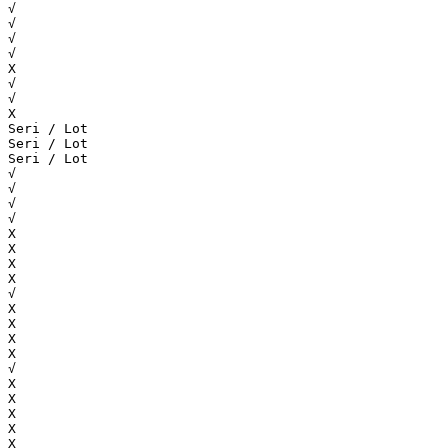
√
√
√
√
Х
√
√
Х
Seri / Lot
Seri / Lot
Seri / Lot
√
√
√
√
Х
Х
Х
Х
√
Х
Х
Х
Х
√
Х
Х
Х
Х
Х