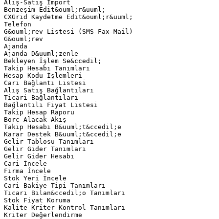
Alış-Satış Import
Benzeşim Edit&ouml;r&uuml;
CXGrid Kaydetme Edit&ouml;r&uuml;
Telefon
G&ouml;rev Listesi (SMS-Fax-Mail)
G&ouml;rev
Ajanda
Ajanda D&uuml;zenle
Bekleyen İşlem Se&ccedil;
Takip Hesabı Tanımları
Hesap Kodu İşlemleri
Cari Bağlantı Listesi
Alış Satış Bağlantıları
Ticari Bağlantıları
Bağlantılı Fiyat Listesi
Takip Hesap Raporu
Borc Alacak Akış
Takip Hesabı B&uuml;t&ccedil;e
Karar Destek B&uuml;t&ccedil;e
Gelir Tablosu Tanımları
Gelir Gider Tanımları
Gelir Gider Hesabı
Cari İncele
Firma İncele
Stok Yeri İncele
Cari Bakiye Tipi Tanımları
Ticari Bilan&ccedil;o Tanımları
Stok Fiyat Koruma
Kalite Kriter Kontrol Tanımları
Kriter Değerlendirme