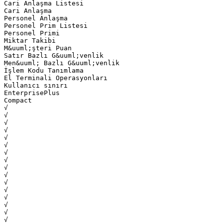
Cari Anlaşma Listesi
Cari Anlaşma
Personel Anlaşma
Personel Prim Listesi
Personel Primi
Miktar Takibi
M&uuml;şteri Puan
Satır Bazlı G&uuml;venlik
Men&uuml; Bazlı G&uuml;venlik
İşlem Kodu Tanımlama
El Terminali Operasyonları
Kullanıcı sınırı
EnterprisePlus
Compact
√
√
√
√
√
√
√
√
√
√
√
√
√
√
√
√