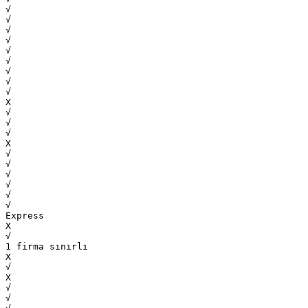
√
√
√
√
√
√
√
√
√
Х
√
√
√
Х
√
√
√
√
√
√
Express
Х
√
1 firma sınırlı
Х
√
Х
√
√