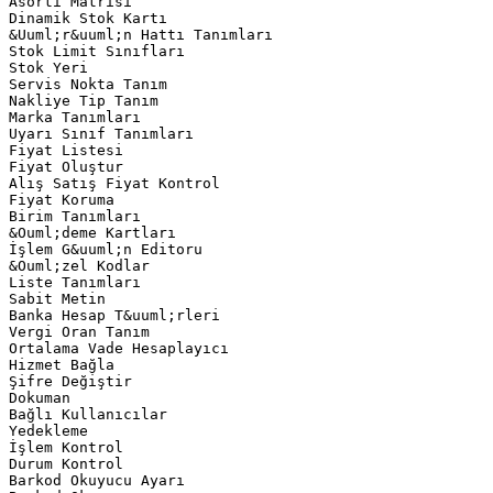
Asorti Matrisi
Dinamik Stok Kartı
&Uuml;r&uuml;n Hattı Tanımları
Stok Limit Sınıfları
Stok Yeri
Servis Nokta Tanım
Nakliye Tip Tanım
Marka Tanımları
Uyarı Sınıf Tanımları
Fiyat Listesi
Fiyat Oluştur
Alış Satış Fiyat Kontrol
Fiyat Koruma
Birim Tanımları
&Ouml;deme Kartları
İşlem G&uuml;n Editoru
&Ouml;zel Kodlar
Liste Tanımları
Sabit Metin
Banka Hesap T&uuml;rleri
Vergi Oran Tanım
Ortalama Vade Hesaplayıcı
Hizmet Bağla
Şifre Değiştir
Dokuman
Bağlı Kullanıcılar
Yedekleme
İşlem Kontrol
Durum Kontrol
Barkod Okuyucu Ayarı