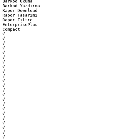
Barkod Okuma
Barkod Yazdırma
Rapor Download
Rapor Tasarımı
Rapor Filtre
EnterprisePlus
Compact
√
√
√
√
√
√
√
√
√
√
√
√
√
√
√
√
√
√
√
√
√
√
√