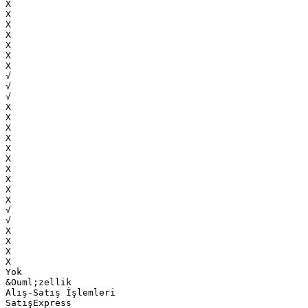
Х
Х
Х
Х
Х
Х
Х
√
√
√
Х
Х
Х
Х
Х
Х
Х
Х
Х
Х
√
√
Х
Х
Х
Х
Yok
&Ouml;zellik
Alış-Satış İşlemleri
SatışExpress