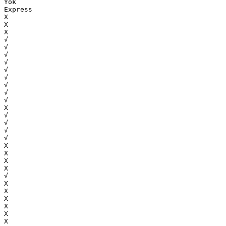
Yok
Express
Х
Х
Х
√
√
√
√
√
√
√
√
√
Х
√
√
√
√
Х
Х
Х
Х
√
Х
Х
Х
Х
Х
Х