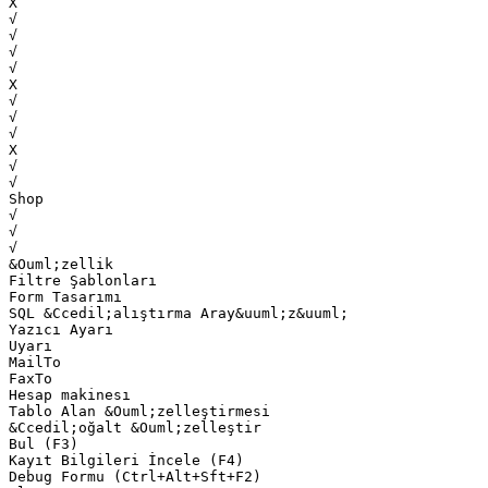
Х
√
√
√
√
Х
√
√
√
Х
√
√
Shop
√
√
√
&Ouml;zellik
Filtre Şablonları
Form Tasarımı
SQL &Ccedil;alıştırma Aray&uuml;z&uuml;
Yazıcı Ayarı
Uyarı
MailTo
FaxTo
Hesap makinesı
Tablo Alan &Ouml;zelleştirmesi
&Ccedil;oğalt &Ouml;zelleştir
Bul (F3)
Kayıt Bilgileri İncele (F4)
Debug Formu (Ctrl+Alt+Sft+F2)