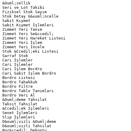
&Ouml;zellik
Seri ve Lot Takibi
Fiziksel Stok Sayım
Stok Detay G&uuml;ncelle
Sabit Kıymet
Sabit Kıymet İşlemleri
Zimmet Yeri Tanım
Zimmet Yeri Se&ccedil;
Zimmet Yeri Hareket Listesi
Zimmet Yeri İşlem
Zimmet Yeri İncele
Stok &Ccedil;eki Listesi
Sarraf Stok
Cari İşlemler
Cari İşlemler
Cari İşlem Bordro
Cari Sabit İşlem Bordro
Bordro Listesi
Bordro Tahakkuk
Bordro Filtre
Bordro Tablo Tanımları
Bordro Veri Al
&Ouml;deme Tahsilat
Taksit Tahsilat
&Ccedil;ek İşlemleri
Senet İşlemleri
Slip İşlemleri
D&ouml;vizli &Ouml;deme
D&ouml;vizli Tahsilat
Bor&ccedil; Dekontu