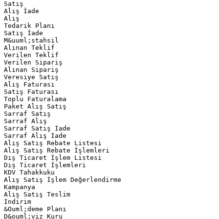
Satış
Alış İade
Alış
Tedarik Planı
Satış İade
M&uuml;stahsil
Alınan Teklif
Verilen Teklif
Verilen Sipariş
Alınan Sipariş
Veresiye Satış
Alış Faturası
Satış Faturası
Toplu Faturalama
Paket Alış Satış
Sarraf Satış
Sarraf Alış
Sarraf Satış İade
Sarraf Alış İade
Alış Satış Rebate Listesi
Alış Satış Rebate İşlemleri
Dış Ticaret İşlem Listesi
Dış Ticaret İşlemleri
KDV Tahakkuku
Alış Satış İşlem Değerlendirme
Kampanya
Alış Satış Teslim
İndirim
&Ouml;deme Planı
D&ouml;viz Kuru