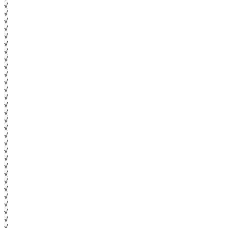
√
√
√
√
√
√
√
√
√
√
√
√
√
√
√
√
√
√
√
√
√
√
√
√
√
√
√
√
√
√