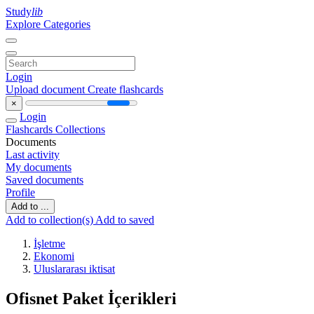
Study
lib
Explore Categories
Login
Upload document
Create flashcards
×
Login
Flashcards
Collections
Documents
Last activity
My documents
Saved documents
Profile
Add to ...
Add to collection(s)
Add to saved
İşletme
Ekonomi
Uluslararası iktisat
Ofisnet Paket İçerikleri