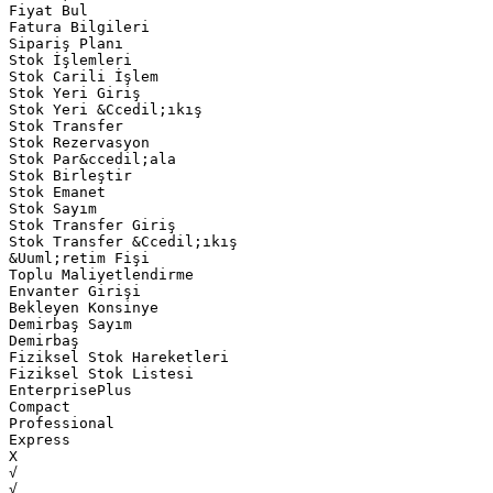
Fiyat Bul
Fatura Bilgileri
Sipariş Planı
Stok İşlemleri
Stok Carili İşlem
Stok Yeri Giriş
Stok Yeri &Ccedil;ıkış
Stok Transfer
Stok Rezervasyon
Stok Par&ccedil;ala
Stok Birleştir
Stok Emanet
Stok Sayım
Stok Transfer Giriş
Stok Transfer &Ccedil;ıkış
&Uuml;retim Fişi
Toplu Maliyetlendirme
Envanter Girişi
Bekleyen Konsinye
Demirbaş Sayım
Demirbaş
Fiziksel Stok Hareketleri
Fiziksel Stok Listesi
EnterprisePlus
Compact
Professional
Express
Х
√
√