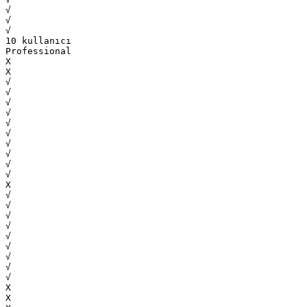
√
√
√
10 kullanıcı
Professional
Х
Х
√
√
√
√
√
√
√
√
√
√
Х
√
√
√
√
√
√
√
√
√
Х
Х