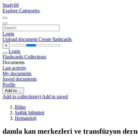
Study
lib
Explore Categories
Login
Upload document
Create flashcards
×
Login
Flashcards
Collections
Documents
Last activity
My documents
Saved documents
Profile
Add to ...
Add to collection(s)
Add to saved
Bilim
Sağlık bilimleri
Hematoloji
damla kan merkezleri ve transfüzyon dern