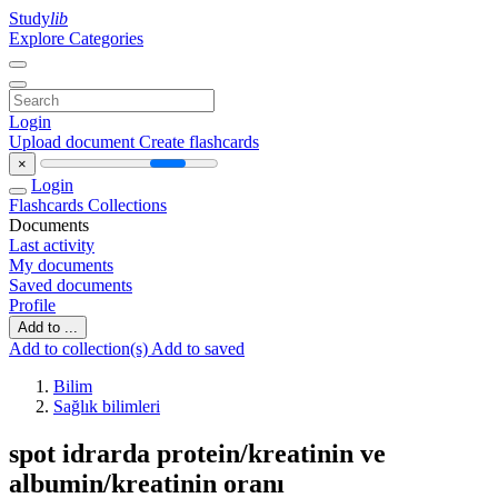
Study
lib
Explore Categories
Login
Upload document
Create flashcards
×
Login
Flashcards
Collections
Documents
Last activity
My documents
Saved documents
Profile
Add to ...
Add to collection(s)
Add to saved
Bilim
Sağlık bilimleri
spot idrarda protein/kreatinin ve
albumin/kreatinin oranı