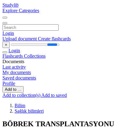
Study
lib
Explore Categories
Login
Upload document
Create flashcards
×
Login
Flashcards
Collections
Documents
Last activity
My documents
Saved documents
Profile
Add to ...
Add to collection(s)
Add to saved
Bilim
Sağlık bilimleri
BÖBREK TRANSPLANTASYONU