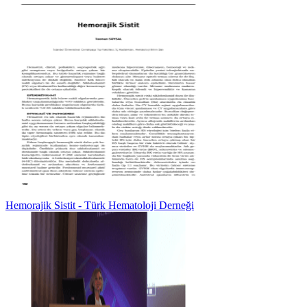
Hemorajik Sistit - Türk Hematoloji Derneği