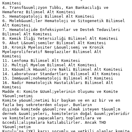
Komitesi
4. Transf&uuml;zyon Tıbbı, Kan Bankacılığı ve
Hemaferez Bilimsel Alt Komitesi
5. Hematopatoloji Bilimsel Alt Komitesi
6. Molek&uuml;ler Hematoloji ve Sitogenetik Bilimsel
Alt Komitesi
7. Hematolojide Enfeksiyonlar ve Destek Tedavileri
Bilimsel Alt Komitesi
8. Kemik İliği Yetersizliği Bilimsel Alt Komitesi
9. Akut L&ouml;semiler Bilimsel Alt Komitesi
10. Kronik Myelositer L&ouml;semi ve Kronik
Myeloproliferatif Neoplaziler Bilimsel Alt
Komitesi
11. Lenfoma Bilimsel Alt Komitesi
12. Multipl Myelom Bilimsel Alt Komitesi
13. K&ouml;k H&uuml;cre Nakli Bilimsel Alt Komitesi
14. Laboratuvar Standartları Bilimsel Alt Komitesi
15. İmm&uuml;nohematoloji Bilimsel Alt Komitesi
16. Nadir Hematolojik Hastalıkları Bilimsel Alt
Komitesi
Madde 4: Komite &Uuml;yelerinin Oluşumu ve Komite
Y&ouml;netimi
Komite y&ouml;netimi bir başkan ve en az bir ve en
fazla beş sekreterden oluşur. Bunların
dışında komitede g&ouml;rev almak isteyen t&uuml;m
dernek &uuml;yeleri, komitelerin doğal &uuml;yeleridir
ve komitelerin yapacakları toplantılara ve
&ccedil;alışmalara katılabilirler. Ancak THD
Y&ouml;netim
Kurulu’na (YK) karşı sorumlu ve yetkili olanlar komite