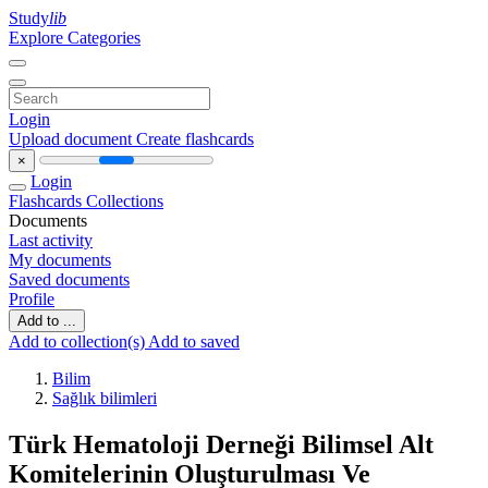
Study
lib
Explore Categories
Login
Upload document
Create flashcards
×
Login
Flashcards
Collections
Documents
Last activity
My documents
Saved documents
Profile
Add to ...
Add to collection(s)
Add to saved
Bilim
Sağlık bilimleri
Türk Hematoloji Derneği Bilimsel Alt
Komitelerinin Oluşturulması Ve