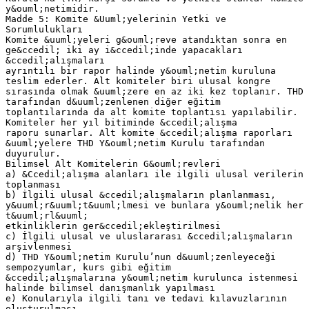
y&ouml;netimidir.
Madde 5: Komite &Uuml;yelerinin Yetki ve
Sorumlulukları
Komite &uuml;yeleri g&ouml;reve atandıktan sonra en
ge&ccedil; iki ay i&ccedil;inde yapacakları
&ccedil;alışmaları
ayrıntılı bir rapor halinde y&ouml;netim kuruluna
teslim ederler. Alt komiteler biri ulusal kongre
sırasında olmak &uuml;zere en az iki kez toplanır. THD
tarafından d&uuml;zenlenen diğer eğitim
toplantılarında da alt komite toplantısı yapılabilir.
Komiteler her yıl bitiminde &ccedil;alışma
raporu sunarlar. Alt komite &ccedil;alışma raporları
&uuml;yelere THD Y&ouml;netim Kurulu tarafından
duyurulur.
Bilimsel Alt Komitelerin G&ouml;revleri
a) &Ccedil;alışma alanları ile ilgili ulusal verilerin
toplanması
b) İlgili ulusal &ccedil;alışmaların planlanması,
y&uuml;r&uuml;t&uuml;lmesi ve bunlara y&ouml;nelik her
t&uuml;rl&uuml;
etkinliklerin ger&ccedil;ekleştirilmesi
c) İlgili ulusal ve uluslararası &ccedil;alışmaların
arşivlenmesi
d) THD Y&ouml;netim Kurulu’nun d&uuml;zenleyeceği
sempozyumlar, kurs gibi eğitim
&ccedil;alışmalarına y&ouml;netim kurulunca istenmesi
halinde bilimsel danışmanlık yapılması
e) Konularıyla ilgili tanı ve tedavi kılavuzlarının
oluşturulması