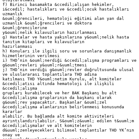
f) Birinci basamakta &ccedil;alışan hekimler,
i&ccedil; hastalıkları ve &ccedil;ocuk hastalıkları
uzmanlık
&ouml;ğrencileri, hematoloji eğitimi alan yan dal
uzmanlık &ouml;ğrencileri ve doktora
&ouml;ğrencilerine
y&ouml;nelik kılavuzların hazırlanması
g) Hastalar ve hasta yakınlarına y&ouml;nelik hasta
tanıtım kitapları ve kılavuzların
hazırlanması
h) Konuları ile ilgili soru ve sorunlara danışmanlık
hizmetlerinin verilmesi
i) THD’nin &ouml;nerdiği &ccedil;alışma programları ve
g&ouml;revleri y&uuml;r&uuml;tmesi
j) THD’nin verdiği g&ouml;revler doğrultusunda ulusal
ve uluslararası toplantılara THD adına
katılması THD Y&ouml;netim Kurulu, alt komiteler
&ccedil;atısı altında hematoloji ile ilişkili
&ccedil;alışma
grupları kurabilecek ve her BAK Başkanı bu alt
&ccedil;alışma gruplarının da başkanı olarak
g&ouml;rev yapacaktır. Başkanlar &ouml;zel
&ccedil;alışma alanlarının belirlenmesi konusunda
kararlar
alabilir. Bu bağlamda alt komite aktiviteleri
ayrıntılandırılabilir. S&ouml;z&uuml; edilen t&uuml;m
&ccedil;alışmalar ve alt komitelerin
d&uuml;zenleyecekleri bilimsel toplantılar THD YK’nın
onay ve