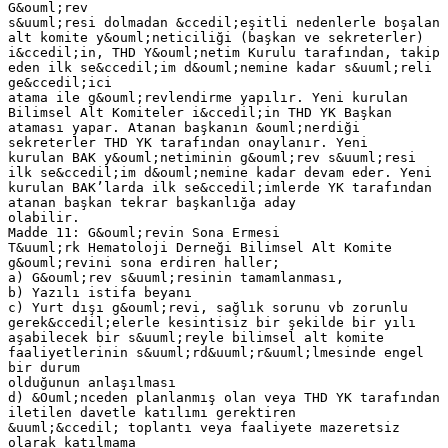
G&ouml;rev
s&uuml;resi dolmadan &ccedil;eşitli nedenlerle boşalan
alt komite y&ouml;neticiliği (başkan ve sekreterler)
i&ccedil;in, THD Y&ouml;netim Kurulu tarafından, takip
eden ilk se&ccedil;im d&ouml;nemine kadar s&uuml;reli
ge&ccedil;ici
atama ile g&ouml;revlendirme yapılır. Yeni kurulan
Bilimsel Alt Komiteler i&ccedil;in THD YK Başkan
ataması yapar. Atanan başkanın &ouml;nerdiği
sekreterler THD YK tarafından onaylanır. Yeni
kurulan BAK y&ouml;netiminin g&ouml;rev s&uuml;resi
ilk se&ccedil;im d&ouml;nemine kadar devam eder. Yeni
kurulan BAK’larda ilk se&ccedil;imlerde YK tarafından
atanan başkan tekrar başkanlığa aday
olabilir.
Madde 11: G&ouml;revin Sona Ermesi
T&uuml;rk Hematoloji Derneği Bilimsel Alt Komite
g&ouml;revini sona erdiren haller;
a) G&ouml;rev s&uuml;resinin tamamlanması,
b) Yazılı istifa beyanı
c) Yurt dışı g&ouml;revi, sağlık sorunu vb zorunlu
gerek&ccedil;elerle kesintisiz bir şekilde bir yılı
aşabilecek bir s&uuml;reyle bilimsel alt komite
faaliyetlerinin s&uuml;rd&uuml;r&uuml;lmesinde engel
bir durum
olduğunun anlaşılması
d) &Ouml;nceden planlanmış olan veya THD YK tarafından
iletilen davetle katılımı gerektiren
&uuml;&ccedil; toplantı veya faaliyete mazeretsiz
olarak katılmama