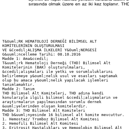
T&Uuml;RK HEMATOLOJİ DERNEĞİ BİLİMSEL ALT
KOMİTELERİNİN OLUŞTURULMASI
VE &Ccedil;ALIŞMA İLKELERİ Y&Ouml;NERGESİ
G&uuml;ncelleme Tarihi: 08.10.2016
Madde 1: Ama&ccedil;
T&uuml;rk Hematoloji Derneği (THD) Bilimsel Alt
Komitelerinin (BAK) oluşturulmaları,
&ccedil;alışmaları ile yetki ve sorumluluklarını
belirlemeye y&ouml;nelik usul ve esasları saptamak
olup bu amaca y&ouml;nelik yapılacak işlemleri
tanımlamaktır.
Madde 2: Tanım
THD Bilimsel Alt Komiteleri, THD adına kendi
konularıyla ilgili bilimsel &ccedil;alışmaların ve
araştırmaların yapılmasından sorumlu dernek
&uuml;yelerinden oluşan komitelerdir.
Madde 3: THD Bilimsel Alt Komiteleri
THD b&uuml;nyesinde 16 bilimsel alt komite mevcuttur.
1. Hemostaz/ Tromboz Bilimsel Alt Komitesi
2. Hemofili Bilimsel Alt Komitesi
3. Eritrosit Hastalıkları ve Hemoglobin Bilimsel Alt