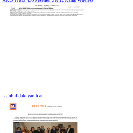
AKG WMS 450 Pesenter Set 12 Kanal Wireless
ıstanbul`dakı yaralı at