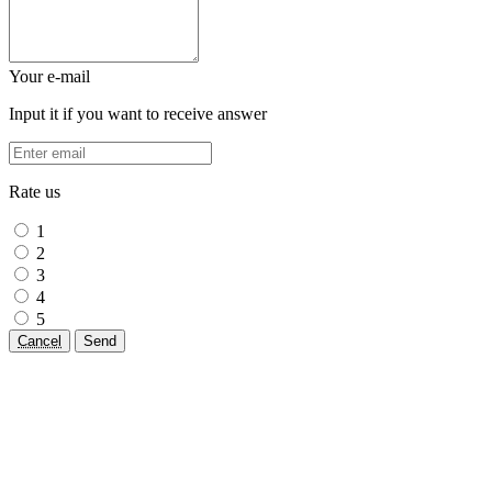
Your e-mail
Input it if you want to receive answer
Rate us
1
2
3
4
5
Cancel
Send