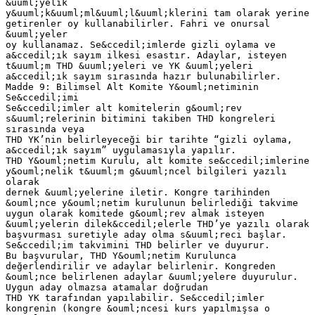
&uuml;yelik
y&uuml;k&uuml;ml&uuml;l&uuml;klerini tam olarak yerine
getirenler oy kullanabilirler. Fahri ve onursal
&uuml;yeler
oy kullanamaz. Se&ccedil;imlerde gizli oylama ve
a&ccedil;ık sayım ilkesi esastır. Adaylar, isteyen
t&uuml;m THD &uuml;yeleri ve YK &uuml;yeleri
a&ccedil;ık sayım sırasında hazır bulunabilirler.
Madde 9: Bilimsel Alt Komite Y&ouml;netiminin
Se&ccedil;imi
Se&ccedil;imler alt komitelerin g&ouml;rev
s&uuml;relerinin bitimini takiben THD kongreleri
sırasında veya
THD YK’nin belirleyeceği bir tarihte “gizli oylama,
a&ccedil;ık sayım” uygulamasıyla yapılır.
THD Y&ouml;netim Kurulu, alt komite se&ccedil;imlerine
y&ouml;nelik t&uuml;m g&uuml;ncel bilgileri yazılı
olarak
dernek &uuml;yelerine iletir. Kongre tarihinden
&ouml;nce y&ouml;netim kurulunun belirlediği takvime
uygun olarak komitede g&ouml;rev almak isteyen
&uuml;yelerin dilek&ccedil;elerle THD’ye yazılı olarak
başvurması suretiyle aday olma s&uuml;reci başlar.
Se&ccedil;im takvimini THD belirler ve duyurur.
Bu başvurular, THD Y&ouml;netim Kurulunca
değerlendirilir ve adaylar belirlenir. Kongreden
&ouml;nce belirlenen adaylar &uuml;yelere duyurulur.
Uygun aday olmazsa atamalar doğrudan
THD YK tarafından yapılabilir. Se&ccedil;imler
kongrenin (kongre &ouml;ncesi kurs yapılmışsa o