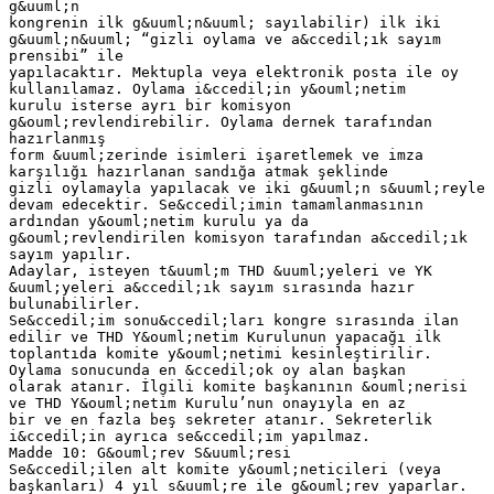
g&uuml;n
kongrenin ilk g&uuml;n&uuml; sayılabilir) ilk iki
g&uuml;n&uuml; “gizli oylama ve a&ccedil;ık sayım
prensibi” ile
yapılacaktır. Mektupla veya elektronik posta ile oy
kullanılamaz. Oylama i&ccedil;in y&ouml;netim
kurulu isterse ayrı bir komisyon
g&ouml;revlendirebilir. Oylama dernek tarafından
hazırlanmış
form &uuml;zerinde isimleri işaretlemek ve imza
karşılığı hazırlanan sandığa atmak şeklinde
gizli oylamayla yapılacak ve iki g&uuml;n s&uuml;reyle
devam edecektir. Se&ccedil;imin tamamlanmasının
ardından y&ouml;netim kurulu ya da
g&ouml;revlendirilen komisyon tarafından a&ccedil;ık
sayım yapılır.
Adaylar, isteyen t&uuml;m THD &uuml;yeleri ve YK
&uuml;yeleri a&ccedil;ık sayım sırasında hazır
bulunabilirler.
Se&ccedil;im sonu&ccedil;ları kongre sırasında ilan
edilir ve THD Y&ouml;netim Kurulunun yapacağı ilk
toplantıda komite y&ouml;netimi kesinleştirilir.
Oylama sonucunda en &ccedil;ok oy alan başkan
olarak atanır. İlgili komite başkanının &ouml;nerisi
ve THD Y&ouml;netim Kurulu’nun onayıyla en az
bir ve en fazla beş sekreter atanır. Sekreterlik
i&ccedil;in ayrıca se&ccedil;im yapılmaz.
Madde 10: G&ouml;rev S&uuml;resi
Se&ccedil;ilen alt komite y&ouml;neticileri (veya
başkanları) 4 yıl s&uuml;re ile g&ouml;rev yaparlar.