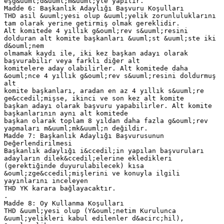
eşg&uuml;d&uuml;m&uuml;yle yapılır.
Madde 6: Başkanlık Adaylığı Başvuru Koşulları
THD asil &uuml;yesi olup &uuml;yelik zorunluluklarını
tam olarak yerine getirmiş olmak gereklidir.
Alt komitede 4 yıllık g&ouml;rev s&uuml;resini
dolduran alt komite başkanları &uuml;st &uuml;ste iki
d&ouml;nem
olmamak kaydı ile, iki kez başkan adayı olarak
başvurabilir veya farklı diğer alt
komitelere aday olabilirler. Alt komitede daha
&ouml;nce 4 yıllık g&ouml;rev s&uuml;resini doldurmuş
alt
komite başkanları, aradan en az 4 yıllık s&uuml;re
ge&ccedil;mişse, ikinci ve son kez alt komite
başkan adayı olarak başvuru yapabilirler. Alt komite
başkanlarının aynı alt komitede
başkan olarak toplam 8 yıldan daha fazla g&ouml;rev
yapmaları m&uuml;mk&uuml;n değildir.
Madde 7: Başkanlık Adaylığı Başvurusunun
Değerlendirilmesi
Başkanlık adaylığı i&ccedil;in yapılan başvuruları
adayların dilek&ccedil;elerine ekledikleri
(gerektiğinde duyurulabilecek) kısa
&ouml;zge&ccedil;mişlerini ve konuyla ilgili
yayınlarını inceleyen
THD YK karara bağlayacaktır.
.
Madde 8: Oy Kullanma Koşulları
THD &uuml;yesi olup (Y&ouml;netim Kurulunca
&uuml;yelikleri kabul edilenler d&acirc;hil),