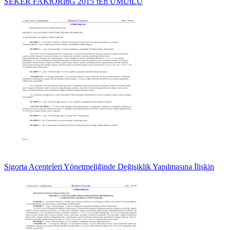
ŞEKER FAKtORinG 2015`tEn UMUtLU
Sigorta Acenteleri Yönetmeliğinde Değişiklik Yapılmasına İlişkin