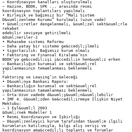
– Koordinasyon kanalları oluşturulmalı
– Hazine, BDDK, SPK ... arasında resmi
koordinasyon toplantıları yapılmalı
• Birleşik ve bağımsız bir “Mali Sistem
D&uuml;zenleme Kurumu” kurulmalı (uzun vade)
• &Uuml;cretler dengelenmeli, &ouml;zel sekt&ouml;rle
rekabet
edebilir seviyeye getirilmeli
&Ouml;neriler-2
• Muhasebe sistemi Reformu
– Daha yatay bir sisteme ge&ccedil;ilmeli
• Sigortacılık: Bağımsız kurum olmalı
• Faktoring ve Finansal Kiralama’nın
BDDK’ya ge&ccedil;işi i&ccedil;in hen&uuml;z erken
– Bankacılığın kurumsal ve sekt&ouml;rel
yapılanmasının temamlanması beklenmeli
7
Faktoring ve Leasing’in Geleceği
• D&uuml;nya Bankası Raporu:
– Bankacılığın kurumsal ve sekt&ouml;rel
yapılanmasının tamamlanması beklenmeli
– Orta-Uzun vadede d&uuml;ş&uuml;n&uuml;lebilir
• IMF 4. G&ouml;zden Ge&ccedil;irmeye İlişkin Niyet
Mektubu:
– 1 Eyl&uuml;l 2003
&Ouml;rnek Modeller 1
• Resmi Koordinasyon ve İşbirliği
– D&uuml;zenleyici kurum tarafından t&uuml;m ilgili
kurumların katılımıyla, bilgi alış verişi ve
koordinasyon ama&ccedil;lı toplantı ve forumlar