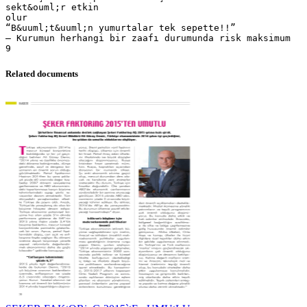
sekt&ouml;r etkin
olur
“B&uuml;t&uuml;n yumurtalar tek sepette!!”
– Kurumun herhangi bir zaafı durumunda risk maksimum
Related documents