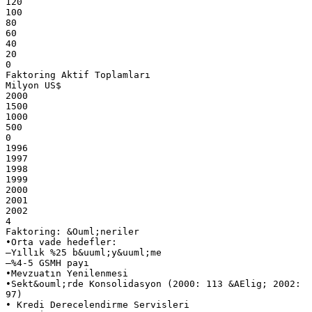
120
100
80
60
40
20
0
Faktoring Aktif Toplamları
Milyon US$
2000
1500
1000
500
0
1996
1997
1998
1999
2000
2001
2002
4
Faktoring: &Ouml;neriler
•Orta vade hedefler:
–Yıllık %25 b&uuml;y&uuml;me
–%4-5 GSMH payı
•Mevzuatın Yenilenmesi
•Sekt&ouml;rde Konsolidasyon (2000: 113 &AElig; 2002:
97)
• Kredi Derecelendirme Servisleri