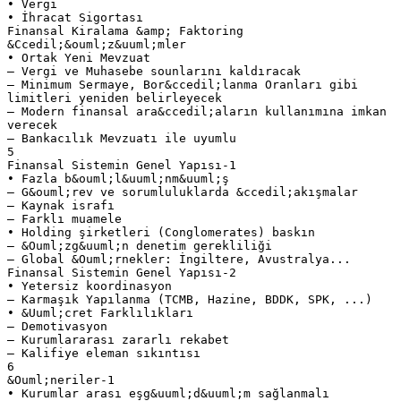
• Vergi
• İhracat Sigortası
Finansal Kiralama &amp; Faktoring
&Ccedil;&ouml;z&uuml;mler
• Ortak Yeni Mevzuat
– Vergi ve Muhasebe sounlarını kaldıracak
– Minimum Sermaye, Bor&ccedil;lanma Oranları gibi
limitleri yeniden belirleyecek
– Modern finansal ara&ccedil;aların kullanımına imkan
verecek
– Bankacılık Mevzuatı ile uyumlu
5
Finansal Sistemin Genel Yapısı-1
• Fazla b&ouml;l&uuml;nm&uuml;ş
– G&ouml;rev ve sorumluluklarda &ccedil;akışmalar
– Kaynak israfı
– Farklı muamele
• Holding şirketleri (Conglomerates) baskın
– &Ouml;zg&uuml;n denetim gerekliliği
– Global &Ouml;rnekler: İngiltere, Avustralya...
Finansal Sistemin Genel Yapısı-2
• Yetersiz koordinasyon
– Karmaşık Yapılanma (TCMB, Hazine, BDDK, SPK, ...)
• &Uuml;cret Farklılıkları
– Demotivasyon
– Kurumlararası zararlı rekabet
– Kalifiye eleman sıkıntısı
6
&Ouml;neriler-1
• Kurumlar arası eşg&uuml;d&uuml;m sağlanmalı