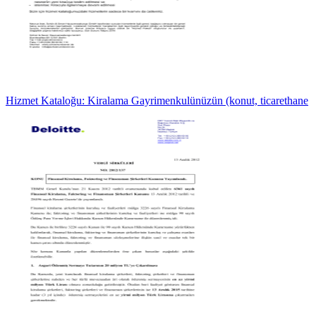
Hizmet Kataloğu: Kiralama Gayrimenkulünüzün (konut, ticarethane