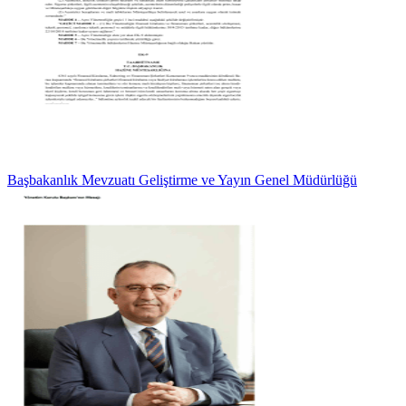
Başbakanlık Mevzuatı Geliştirme ve Yayın Genel Müdürlüğü