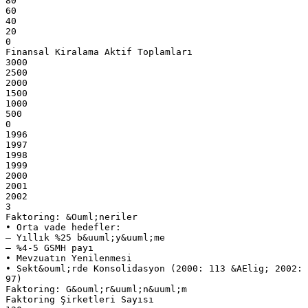
80
60
40
20
0
Finansal Kiralama Aktif Toplamları
3000
2500
2000
1500
1000
500
0
1996
1997
1998
1999
2000
2001
2002
3
Faktoring: &Ouml;neriler
• Orta vade hedefler:
– Yıllık %25 b&uuml;y&uuml;me
– %4-5 GSMH payı
• Mevzuatın Yenilenmesi
• Sekt&ouml;rde Konsolidasyon (2000: 113 &AElig; 2002:
97)
Faktoring: G&ouml;r&uuml;n&uuml;m
Faktoring Şirketleri Sayısı