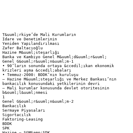
T&uuml;rkiye’de Mali Kurumların
İdare ve Denetimlerinin
Yeniden Yapılandırılması
Zafer Baltacıoğlu
Hazine M&uuml;steşarlığı
Banka ve Kambiyo Genel M&uuml;d&uuml;r&uuml;
Genel G&ouml;r&uuml;n&uuml;m-1
• 90’ların sonunda ortaya &ccedil;ıkan ekonomik
krizleri aşma &ccedil;abaları
• Temmuz-2000: BDDK’nın kuruluşu
– Hazine M&uuml;steşarlığı ve Merkez Bankası’nın
bankacılık konusundaki yetkilerinin devri
– Mali kurumlar konusunda devlet otoritesinin
b&ouml;l&uuml;nmesi
1
Genel G&ouml;r&uuml;n&uuml;m-2
Bankacılık
Sermaye Piyasaları
Sigortacılık
Faktoring-Leasing
BDDK
SPK
Hazine – SGM&amp;SDK