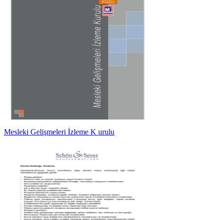
Mesleki Gelişmeleri İzleme K urulu