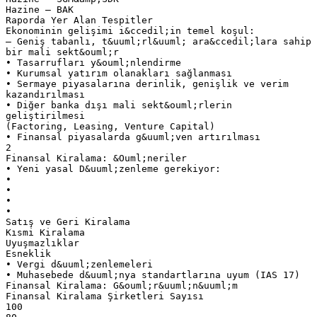
Hazine – BAK
Raporda Yer Alan Tespitler
Ekonominin gelişimi i&ccedil;in temel koşul:
– Geniş tabanlı, t&uuml;rl&uuml; ara&ccedil;lara sahip
bir mali sekt&ouml;r
• Tasarrufları y&ouml;nlendirme
• Kurumsal yatırım olanakları sağlanması
• Sermaye piyasalarına derinlik, genişlik ve verim
kazandırılması
• Diğer banka dışı mali sekt&ouml;rlerin
geliştirilmesi
(Factoring, Leasing, Venture Capital)
• Finansal piyasalarda g&uuml;ven artırılması
2
Finansal Kiralama: &Ouml;neriler
• Yeni yasal D&uuml;zenleme gerekiyor:
•
•
•
•
Satış ve Geri Kiralama
Kısmi Kiralama
Uyuşmazlıklar
Esneklik
• Vergi d&uuml;zenlemeleri
• Muhasebede d&uuml;nya standartlarına uyum (IAS 17)
Finansal Kiralama: G&ouml;r&uuml;n&uuml;m
Finansal Kiralama Şirketleri Sayısı
100