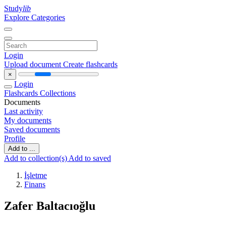
Study
lib
Explore Categories
Login
Upload document
Create flashcards
×
Login
Flashcards
Collections
Documents
Last activity
My documents
Saved documents
Profile
Add to ...
Add to collection(s)
Add to saved
İşletme
Finans
Zafer Baltacıoğlu