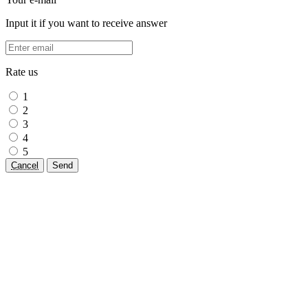
Input it if you want to receive answer
Rate us
1
2
3
4
5
Cancel
Send