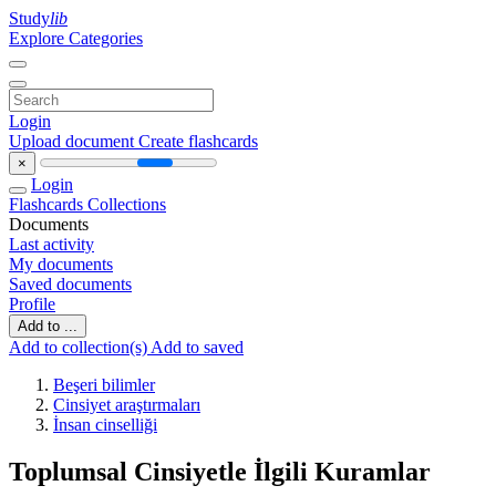
Study
lib
Explore Categories
Login
Upload document
Create flashcards
×
Login
Flashcards
Collections
Documents
Last activity
My documents
Saved documents
Profile
Add to ...
Add to collection(s)
Add to saved
Beşeri bilimler
Cinsiyet araştırmaları
İnsan cinselliği
Toplumsal Cinsiyetle İlgili Kuramlar