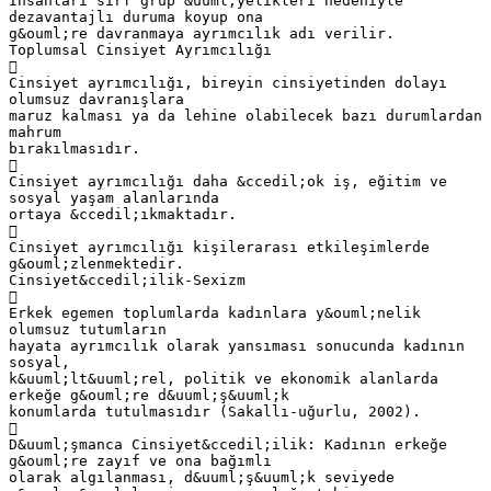
İnsanları sırf grup &uuml;yelikleri nedeniyle
dezavantajlı duruma koyup ona
g&ouml;re davranmaya ayrımcılık adı verilir.
Toplumsal Cinsiyet Ayrımcılığı

Cinsiyet ayrımcılığı, bireyin cinsiyetinden dolayı
olumsuz davranışlara
maruz kalması ya da lehine olabilecek bazı durumlardan
mahrum
bırakılmasıdır.

Cinsiyet ayrımcılığı daha &ccedil;ok iş, eğitim ve
sosyal yaşam alanlarında
ortaya &ccedil;ıkmaktadır.

Cinsiyet ayrımcılığı kişilerarası etkileşimlerde
g&ouml;zlenmektedir.
Cinsiyet&ccedil;ilik-Sexizm

Erkek egemen toplumlarda kadınlara y&ouml;nelik
olumsuz tutumların
hayata ayrımcılık olarak yansıması sonucunda kadının
sosyal,
k&uuml;lt&uuml;rel, politik ve ekonomik alanlarda
erkeğe g&ouml;re d&uuml;ş&uuml;k
konumlarda tutulmasıdır (Sakallı-uğurlu, 2002).

D&uuml;şmanca Cinsiyet&ccedil;ilik: Kadının erkeğe
g&ouml;re zayıf ve ona bağımlı
olarak algılanması, d&uuml;ş&uuml;k seviyede