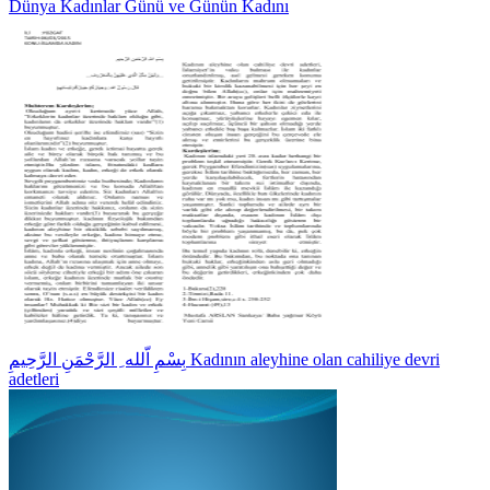
Dünya Kadınlar Günü ve Günün Kadını
بِسْمِ اّلله ِ الرَّحْمَنِ الرَّحِيمِ Kadının aleyhine olan cahiliye devri
adetleri