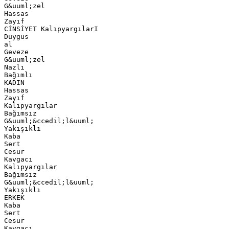
G&uuml;zel
Hassas
Zayıf
CİNSİYET KalıpyargılarI
Duygus
al
Geveze
G&uuml;zel
Nazlı
Bağımlı
KADIN
Hassas
Zayıf
Kalıpyargılar
Bağımsız
G&uuml;&ccedil;l&uuml;
Yakışıklı
Kaba
Sert
Cesur
Kavgacı
Kalıpyargılar
Bağımsız
G&uuml;&ccedil;l&uuml;
Yakışıklı
ERKEK
Kaba
Sert
Cesur
Kavgacı