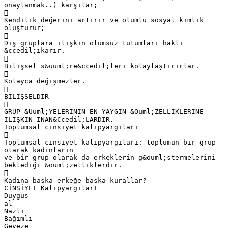
onaylanmak..) karşılar;

Kendilik değerini artırır ve olumlu sosyal kimlik
oluşturur;

Dış gruplara ilişkin olumsuz tutumları haklı
&ccedil;ıkarır.

Bilişsel s&uuml;re&ccedil;leri kolaylaştırırlar.

Kolayca değişmezler.

BİLİŞSELDİR

GRUP &Uuml;YELERİNİN EN YAYGIN &Ouml;ZELLİKLERİNE
İLİŞKİN İNAN&Ccedil;LARDIR.
Toplumsal cinsiyet kalıpyargıları

Toplumsal cinsiyet kalıpyargıları: toplumun bir grup
olarak kadınların
ve bir grup olarak da erkeklerin g&ouml;stermelerini
beklediği &ouml;zelliklerdir.

Kadına başka erkeğe başka kurallar?
CİNSİYET KalıpyargılarI
Duygus
al
Nazlı
Bağımlı
Geveze