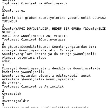
Toplumsal Cinsiyet ve &Ouml;nyargı

&Ouml;nyargı

Belirli bir grubun &uuml;yelerine y&ouml;nelik OLUMSUZ
TUTUMDUR

&Ouml;NYARGI DUYGUSALDIR. HEDEF BİR GRUBA Y&Ouml;NELİK
OLUMSUZ
DUYGULARA &Ouml;NYARGI ADI VERİLİR
Toplumsal Cinsiyet &Ouml;nyargısı

En g&uuml;&ccedil;l&uuml; &ouml;nyargılardan biri
cinsiyet &ouml;nyargılarıdır. Cinsiyet
&ouml;nyargıları kadına ya da erkeğe y&ouml;nelik
olumsuz tutumları ifade
eder.

Cinsiyet &ouml;nyargıları dendiğinde &ouml;ncelikle
kadınlara y&ouml;nelik
&ouml;nyargılardan s&ouml;z edilmektedir ancak
erkeklere y&ouml;nelik &ouml;nyargılar
da vardır.
Toplumsal Cinsiyet ve Ayrımcılık

Ayrımcılık

Davranışsaldır
