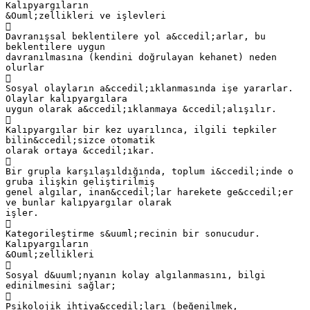
Kalıpyargıların
&Ouml;zellikleri ve işlevleri

Davranışsal beklentilere yol a&ccedil;arlar, bu
beklentilere uygun
davranılmasına (kendini doğrulayan kehanet) neden
olurlar

Sosyal olayların a&ccedil;ıklanmasında işe yararlar.
Olaylar kalıpyargılara
uygun olarak a&ccedil;ıklanmaya &ccedil;alışılır.

Kalıpyargılar bir kez uyarılınca, ilgili tepkiler
bilin&ccedil;sizce otomatik
olarak ortaya &ccedil;ıkar.

Bir grupla karşılaşıldığında, toplum i&ccedil;inde o
gruba ilişkin geliştirilmiş
genel algılar, inan&ccedil;lar harekete ge&ccedil;er
ve bunlar kalıpyargılar olarak
işler.

Kategorileştirme s&uuml;recinin bir sonucudur.
Kalıpyargıların
&Ouml;zellikleri

Sosyal d&uuml;nyanın kolay algılanmasını, bilgi
edinilmesini sağlar;

Psikolojik ihtiya&ccedil;ları (beğenilmek,