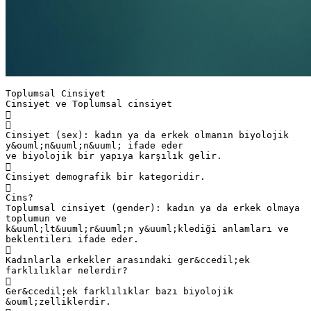
Toplumsal Cinsiyet
Cinsiyet ve Toplumsal cinsiyet


Cinsiyet (sex): kadın ya da erkek olmanın biyolojik
y&ouml;n&uuml;n&uuml; ifade eder
ve biyolojik bir yapıya karşılık gelir.

Cinsiyet demografik bir kategoridir.

Cins?
Toplumsal cinsiyet (gender): kadın ya da erkek olmaya
toplumun ve
k&uuml;lt&uuml;r&uuml;n y&uuml;klediği anlamları ve
beklentileri ifade eder.

Kadınlarla erkekler arasındaki ger&ccedil;ek
farklılıklar nelerdir?

Ger&ccedil;ek farklılıklar bazı biyolojik
&ouml;zelliklerdir.