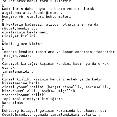
roller arasındaki farklılıklardır.

Kadınların daha duyarlı, bakım verici olarak
algılanmaları, &ouml;ğretmen,
hemşire vb. olmaları beklenmeleri

Erkeklerin bağımsız, atılgan olmalarının ya da
m&uuml;hendis vb.
olmalarının beklenmesi.
Cinsiyet kimliği

Kimlik  Ben kimim?

İnsanın kendini tanımlama ve konumlamasının ifadesidir
(Bilgin,2003).

Cinsiyet kimliği: kişinin kendini kadın ya da erkek
olarak
tanımlamasıdır.

Cinsel kimlik: kişinin kendini erkek ya da kadın
hissetmesine bağlı
cinsel y&ouml;nelimi (karşıt cinsellik, eşcinsellik,
biseks&uuml;ellik, aseks&uuml;ellik,
transseks&uuml;ellik)
Toplumsal cinsiyet kimliğinin
kazanılması

Kohlberg bilişsel gelişim kuramında bu s&uuml;recin
&uuml;&ccedil; aşamada tamamlandığını belirtir.