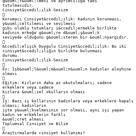
g&ouml;r&uuml;lmesi ve ayrımcılığa tabi
tutulmasıdır.
Cinsiyet&ccedil;ilik-Sexizm

Korumacı Cinsiyet&ccedil;ilik: Kadının korunması,
y&uuml;celtilmesi ve sevilmesi
gibi olumlu tutumları i&ccedil;ermekle birlikte
kadının erkeğe g&ouml;re d&uuml;ş&uuml;k
seviyede olduğunu g&ouml;steren bir &ouml;nyargıdır.

&Ccedil;elişik Duygulu Cinsiyet&ccedil;ilik: Bu iki
cinsiyet&ccedil;iliğin birlikte bulunması
durumu.
Cinsiyet&ccedil;ilik-Sexizm

Ev: İşb&ouml;l&uuml;m&uuml;n&uuml;n kadınlar aleyhine
olması

Eğitim: Kızların daha az okutulmaları; sadece
erkeklere veya sadece
kızlara &ouml;zel okulların olması

İş: Bazı iş kollarının kadınlara veya erkeklere kapalı
olması; kadınların
işte y&uuml;kselmesinin zor olması, aynı işi yapan
kadın ve erkeklerin farklı
&uuml;cret alması
Toplumsal Cinsiyet ve Bilim

Araştırmalarda cinsiyet kullanımı?