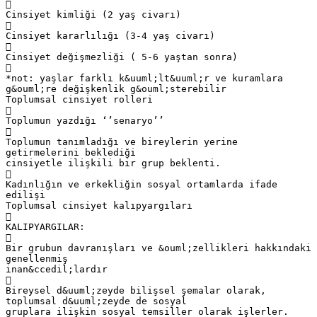

Cinsiyet kimliği (2 yaş civarı)

Cinsiyet kararlılığı (3-4 yaş civarı)

Cinsiyet değişmezliği ( 5-6 yaştan sonra)

*not: yaşlar farklı k&uuml;lt&uuml;r ve kuramlara
g&ouml;re değişkenlik g&ouml;sterebilir
Toplumsal cinsiyet rolleri

Toplumun yazdığı ‘’senaryo’’

Toplumun tanımladığı ve bireylerin yerine
getirmelerini beklediği
cinsiyetle ilişkili bir grup beklenti.

Kadınlığın ve erkekliğin sosyal ortamlarda ifade
edilişi
Toplumsal cinsiyet kalıpyargıları

KALIPYARGILAR:

Bir grubun davranışları ve &ouml;zellikleri hakkındaki
genellenmiş
inan&ccedil;lardır

Bireysel d&uuml;zeyde bilişsel şemalar olarak,
toplumsal d&uuml;zeyde de sosyal
gruplara ilişkin sosyal temsiller olarak işlerler.