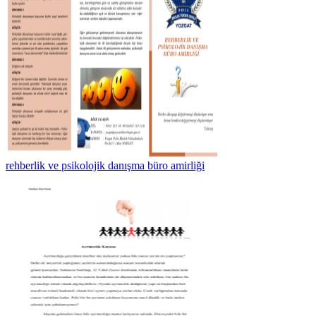
rehberlik ve psikolojik danışma büro amirliği