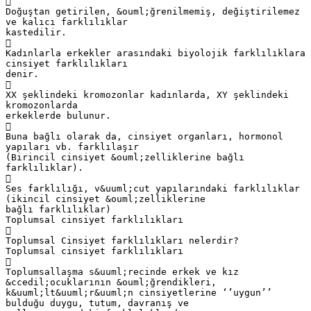

Doğuştan getirilen, &ouml;ğrenilmemiş, değiştirilemez
ve kalıcı farklılıklar
kastedilir.

Kadınlarla erkekler arasındaki biyolojik farklılıklara
cinsiyet farklılıkları
denir.

XX şeklindeki kromozonlar kadınlarda, XY şeklindeki
kromozonlarda
erkeklerde bulunur.

Buna bağlı olarak da, cinsiyet organları, hormonol
yapıları vb. farklılaşır
(Birincil cinsiyet &ouml;zelliklerine bağlı
farklılıklar).

Ses farklılığı, v&uuml;cut yapılarındaki farklılıklar
(ikincil cinsiyet &ouml;zelliklerine
bağlı farklılıklar)
Toplumsal cinsiyet farklılıkları

Toplumsal Cinsiyet farklılıkları nelerdir?
Toplumsal cinsiyet farklılıkları

Toplumsallaşma s&uuml;recinde erkek ve kız
&ccedil;ocuklarının &ouml;ğrendikleri,
k&uuml;lt&uuml;r&uuml;n cinsiyetlerine ‘’uygun’’
bulduğu duygu, tutum, davranış ve