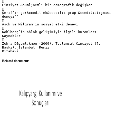

Cinsiyet &ouml;nemli bir demografik değişken

Şerif’in ger&ccedil;ek&ccedil;i grup &ccedil;atışması
deneyi’’

Asch ve Milgram’ın sosyal etki deneyi

Kohlberg’in ahlak gelişimiyle ilgili kuramları
Kaynaklar

Zehra D&ouml;kmen (2009). Toplumsal Cinsiyet (7.
Baskı). İstanbul: Remzi
Related documents