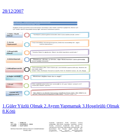
28/12/2007
1.Güler Yüzlü Olmak 2.Ayrım Yapmamak 3.Hoşgörülü Olmak
8.Kötü