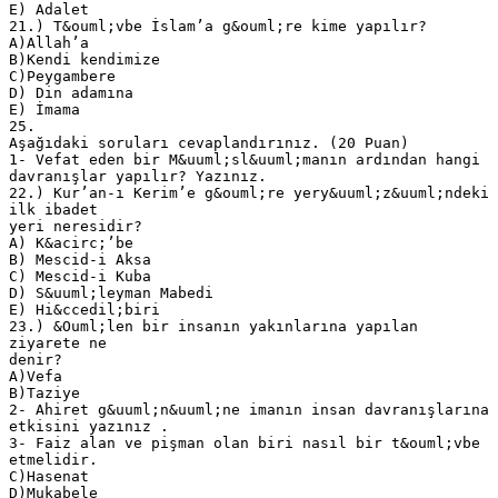
E) Adalet
21.) T&ouml;vbe İslam’a g&ouml;re kime yapılır?
A)Allah’a
B)Kendi kendimize
C)Peygambere
D) Din adamına
E) İmama
25.
Aşağıdaki soruları cevaplandırınız. (20 Puan)
1- Vefat eden bir M&uuml;sl&uuml;manın ardından hangi
davranışlar yapılır? Yazınız.
22.) Kur’an-ı Kerim’e g&ouml;re yery&uuml;z&uuml;ndeki
ilk ibadet
yeri neresidir?
A) K&acirc;’be
B) Mescid-i Aksa
C) Mescid-i Kuba
D) S&uuml;leyman Mabedi
E) Hi&ccedil;biri
23.) &Ouml;len bir insanın yakınlarına yapılan
ziyarete ne
denir?
A)Vefa
B)Taziye
2- Ahiret g&uuml;n&uuml;ne imanın insan davranışlarına
etkisini yazınız .
3- Faiz alan ve pişman olan biri nasıl bir t&ouml;vbe
etmelidir.
C)Hasenat
D)Mukabele