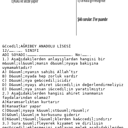
&Ccedil;AĞRIBEY ANADOLU LİSESİ
12/……..…. SINIFI
ADI SOYADI:………….……………………………………. No:……..
1.) Aşağıdakilerden anlayışlardan hangisi bir
m&uuml;sl&uuml;manın d&uuml;nyaya bakışına
uymamaktadır?
A) D&uuml;nyanın sahibi Allah’tır
B) D&uuml;nyada hep zorluk vardır
C) D&uuml;nya ge&ccedil;icidir
D) D&uuml;nyayı ahiret i&ccedil;in değerlendirmeliyiz
E) D&uuml;nya insan i&ccedil;in yaratılmıştır
2.) Aşağıdakilerden hangisi ahiret inanmanın
faydalarından olamaz?
A)Karamsarlıktan kurtarır
B)Kanaatkar yapar
C)D&uuml;nyaya k&uuml;st&uuml;r&uuml;r
D)&Ouml;l&uuml;m korkusunu giderir
E)K&ouml;t&uuml;l&uuml;klerden ka&ccedil;ındırır
3.) Sura &uuml;fleyerek kıyamet ve dirilişin
ger&ccedil;ekleşmesini sağlayan melek aşağıdakilerden