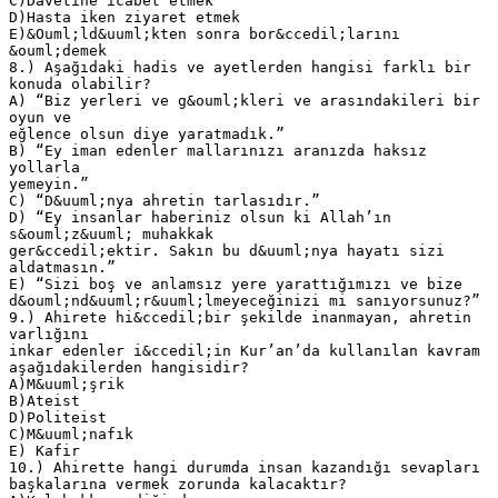
C)Davetine icabet etmek
D)Hasta iken ziyaret etmek
E)&Ouml;ld&uuml;kten sonra bor&ccedil;larını
&ouml;demek
8.) Aşağıdaki hadis ve ayetlerden hangisi farklı bir
konuda olabilir?
A) “Biz yerleri ve g&ouml;kleri ve arasındakileri bir
oyun ve
eğlence olsun diye yaratmadık.”
B) “Ey iman edenler mallarınızı aranızda haksız
yollarla
yemeyin.”
C) “D&uuml;nya ahretin tarlasıdır.”
D) “Ey insanlar haberiniz olsun ki Allah’ın
s&ouml;z&uuml; muhakkak
ger&ccedil;ektir. Sakın bu d&uuml;nya hayatı sizi
aldatmasın.”
E) “Sizi boş ve anlamsız yere yarattığımızı ve bize
d&ouml;nd&uuml;r&uuml;lmeyeceğinizi mi sanıyorsunuz?”
9.) Ahirete hi&ccedil;bir şekilde inanmayan, ahretin
varlığını
inkar edenler i&ccedil;in Kur’an’da kullanılan kavram
aşağıdakilerden hangisidir?
A)M&uuml;şrik
B)Ateist
D)Politeist
C)M&uuml;nafık
E) Kafir
10.) Ahirette hangi durumda insan kazandığı sevapları
başkalarına vermek zorunda kalacaktır?