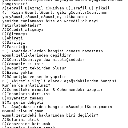
hangisidir?
A)Cebrail B)Azrail C)Rıdvan D)İsrafil E) Mikail
4.) Kışın &ouml;l&uuml; gibi g&ouml;r&uuml;nen
yery&uuml;z&uuml;n&uuml;n, ilkbaharda
yeniden canlanması bize en &ccedil;ok neyi
hatırlatmaktadır?
A)&Ccedil;alışmayı
D)Eğlenmeyi
B)Ahireti
C)Dirilişi
E)Fakirliği
5.) Aşağıdakilerden hangisi cenaze namazının
&ouml;zelliklerinden değildir?
A)&Ouml;l&uuml;ye dua niteliğindedir
B)Cemaatle kılınır
C)D&ouml;rt tekbirden oluşur
D)Ezanı yoktur
E)R&uuml;ku ve secde yapılır
6.) Ahiretle ilgili olarak aşağıdakilerden hangisi
Kur’an’da anlatılmaz?
A)Cennetteki nimetler B)Cehennemdeki azaplar
C)İnsanların dirilişi
D)Kıyametin zamanı
E)Mahşerin dehşeti
7.) Aşağıdakilerden hangisi m&uuml;sl&uuml;manın
M&uuml;sl&uuml;man
&uuml;zerindeki haklarından biri değildir?
A)Selamını almak
B)Cenazesine katılmak