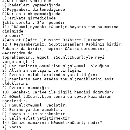
A)Kul hakkı yediğinde
B)İbadetleri yapmadığında
C)Peygamberi dinlemediğinde
D)Kur’an’ı okuyamadığında
E)Tarikata girmediğinde
Şıklı sorular: 3’er puandır
11) ‘D&uuml;nyadaki t&uuml;m hayatın son bulmasına
dinimizde
ne denir?
A)Adalet B)Afet C)Musibet D)Ahiret E)Kıyamet
12.) Peygamberimiz, &quot;İnsanlar! Rabbiniz birdir.
Babanız da birdir; hepiniz &Acirc;demdensiniz,
&Acirc;dem de
topraktandır...&quot; s&ouml;z&uuml;yle neyi
vurgulamıştır?
A) Her canlının &ouml;l&uuml;ml&uuml; olduğunu
B) Allah'ın varlığını ve birliğini
C) Evrenin Allah tarafından yaratıldığını
D)İnsanların aynı atadan t&uuml;rediklerini eşit
olduklarını
E) Evrimin olmadığını
13) Sadaka-i Cariye ile ilgili hangisi doğrudur?
A) &Ouml;ld&uuml;kten sonra da sevap kazandıran
eserlerdir.
B) H&uuml;km&uuml; vaciptir.
C) Birine yardım etmektir.
D) Faydalı ilim bırakmaktır.
E) Salih evlat yetiştirmektir
14) Cenaze namazının h&uuml;km&uuml; nedir?
A) Vacip