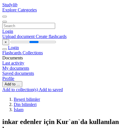
Study
lib
Explore Categories
Login
Upload document
Create flashcards
×
Login
Flashcards
Collections
Documents
Last activity
My documents
Saved documents
Profile
Add to ...
Add to collection(s)
Add to saved
Beşeri bilimler
Din bilimleri
İslam
inkar edenler için Kur`an`da kullanılan