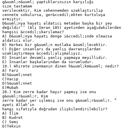
g&uuml;n&uuml; yaptıklarınızın karşılığı
size tastamam
verilecektir. Kim cehennemden uzaklaştırılıp
cennete sokulursa, ger&ccedil;ekten kurtuluşa
ermiştir.
D&uuml;nya hayatı aldatıcı metadan başka bir şey
değildir’’ (Ali İmran 185) ayetinden aşağıdakilerden
hangisi &ccedil;ıkarılamaz?
A) D&uuml;nya hayatı denge i&ccedil;inde olmazsa
aldatıcı olur.
B) Herkes bir g&uuml;n mutlaka &ouml;lecektir.
C) Diğer insanları da yanlış davranışlardan
uzaklaştırmaya &ccedil;alışmalıyız.
D) İnsanlar devamlı yanlış yapmaya meyillidir.
E) İnsanlar başkalarından da sorumludur.
19.) Ahirete inanmanın dinen h&uuml;km&uuml; nedir?
A) Farz
B)S&uuml;nnet
C)Vacip
D)S&uuml;nnet
E)Mubah
20.) Kim zerre kadar hayır yapmış ise onu
g&ouml;r&uuml;r, Kim
zerre kadar şer işlemiş ise onu g&ouml;r&uuml;r. ”
ayeti Allah’ın
hangi sıfatıyla doğrudan ilişkilendirilebilir?
A) İlim
B) Kudret
C) Semi
D)Tekvin