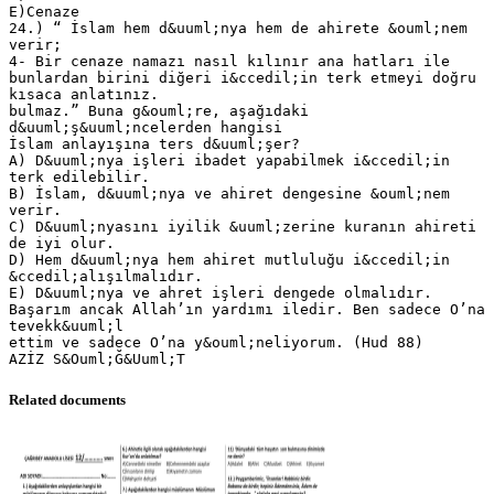
E)Cenaze
24.) “ İslam hem d&uuml;nya hem de ahirete &ouml;nem
verir;
4- Bir cenaze namazı nasıl kılınır ana hatları ile
bunlardan birini diğeri i&ccedil;in terk etmeyi doğru
kısaca anlatınız.
bulmaz.” Buna g&ouml;re, aşağıdaki
d&uuml;ş&uuml;ncelerden hangisi
İslam anlayışına ters d&uuml;şer?
A) D&uuml;nya işleri ibadet yapabilmek i&ccedil;in
terk edilebilir.
B) İslam, d&uuml;nya ve ahiret dengesine &ouml;nem
verir.
C) D&uuml;nyasını iyilik &uuml;zerine kuranın ahireti
de iyi olur.
D) Hem d&uuml;nya hem ahiret mutluluğu i&ccedil;in
&ccedil;alışılmalıdır.
E) D&uuml;nya ve ahret işleri dengede olmalıdır.
Başarım ancak Allah’ın yardımı iledir. Ben sadece O’na
tevekk&uuml;l
ettim ve sadece O’na y&ouml;neliyorum. (Hud 88)
Related documents