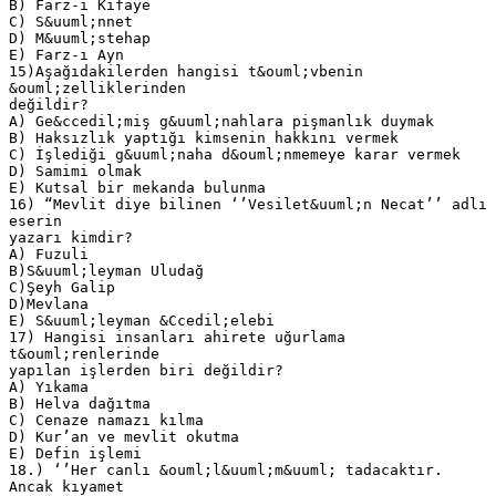
B) Farz-ı Kifaye
C) S&uuml;nnet
D) M&uuml;stehap
E) Farz-ı Ayn
15)Aşağıdakilerden hangisi t&ouml;vbenin
&ouml;zelliklerinden
değildir?
A) Ge&ccedil;miş g&uuml;nahlara pişmanlık duymak
B) Haksızlık yaptığı kimsenin hakkını vermek
C) İşlediği g&uuml;naha d&ouml;nmemeye karar vermek
D) Samimi olmak
E) Kutsal bir mekanda bulunma
16) “Mevlit diye bilinen ‘’Vesilet&uuml;n Necat’’ adlı
eserin
yazarı kimdir?
A) Fuzuli
B)S&uuml;leyman Uludağ
C)Şeyh Galip
D)Mevlana
E) S&uuml;leyman &Ccedil;elebi
17) Hangisi insanları ahirete uğurlama
t&ouml;renlerinde
yapılan işlerden biri değildir?
A) Yıkama
B) Helva dağıtma
C) Cenaze namazı kılma
D) Kur’an ve mevlit okutma
E) Defin işlemi
18.) ‘’Her canlı &ouml;l&uuml;m&uuml; tadacaktır.
Ancak kıyamet