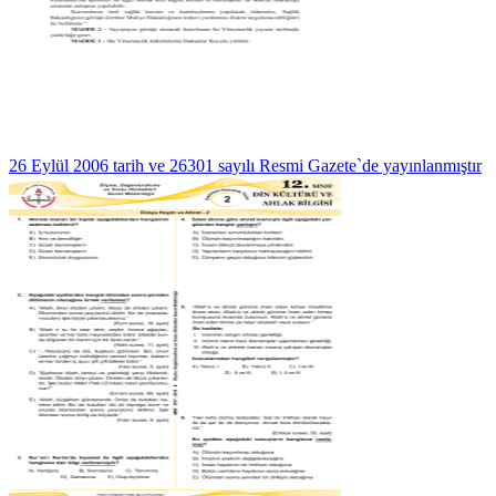
26 Eylül 2006 tarih ve 26301 sayılı Resmi Gazete`de yayınlanmıştır