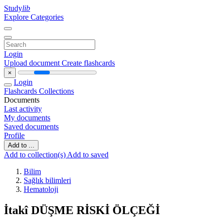
Study
lib
Explore Categories
Login
Upload document
Create flashcards
×
Login
Flashcards
Collections
Documents
Last activity
My documents
Saved documents
Profile
Add to ...
Add to collection(s)
Add to saved
Bilim
Sağlık bilimleri
Hematoloji
İtakî DÜŞME RİSKİ ÖLÇEĞİ