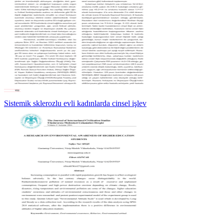
Sistemik sklerozlu evli kadınlarda cinsel işlev