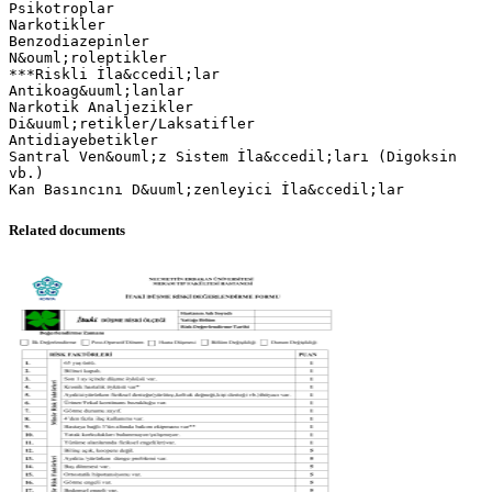
Psikotroplar
Narkotikler
Benzodiazepinler
N&ouml;roleptikler
***Riskli İla&ccedil;lar
Antikoag&uuml;lanlar
Narkotik Analjezikler
Di&uuml;retikler/Laksatifler
Antidiayebetikler
Santral Ven&ouml;z Sistem İla&ccedil;ları (Digoksin
vb.)
Related documents