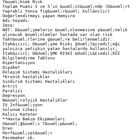
Y&uuml;ksek Risk
Toplam Puanı 5 ve 5’in &uuml;st&uuml;nde (D&ouml;rt
Yapraklı Yonca fig&uuml;r&uuml; kullanılır)
Değerlendirmeyi yapan Hemşire
Adı-Soyadı:
İmza:
NOT: D&uuml;şmelerin &ouml;nlenmesine y&ouml;nelik
alınacak &ouml;nlemler hastada var olan risk
fakt&ouml;rlerine g&ouml;re belirlenmelidir.
İtak&icirc; D&uuml;şme Riski &Ouml;l&ccedil;eği
yalnızca yetişkin yatan hastalarda kullanılır.
İtak&icirc; D&Uuml;ŞME RİSKİ &Ouml;L&Ccedil;EĞİ
Bilgilendirme Tablosu
Hipertansiyon
Diyabet
Dolaşım Sistemi Hastalıkları
*Kronik hastalıklar
Sindirim Sistemi Hastalıkları
Artrit
Paralizi
Depresyon
N&ouml;rolojik Hastalıklar
IV İnf&uuml;zyon
Solunum Cihazı
Kalıcı Kateter
**Hasta Bakım Ekipmanları
G&ouml;ğ&uuml;s T&uuml;p&uuml;
Dren
Perf&uuml;zat&ouml;r
Pacemaker vb.