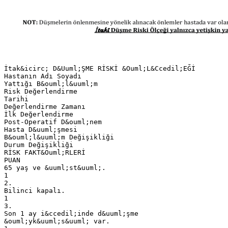
İtak&icirc; D&Uuml;ŞME RİSKİ &Ouml;L&Ccedil;EĞİ
Hastanın Adı Soyadı
Yattığı B&ouml;l&uuml;m
Risk Değerlendirme
Tarihi
Değerlendirme Zamanı
İlk Değerlendirme
Post-Operatif D&ouml;nem
Hasta D&uuml;şmesi
B&ouml;l&uuml;m Değişikliği
Durum Değişikliği
RİSK FAKT&Ouml;RLERİ
PUAN
65 yaş ve &uuml;st&uuml;.
1
2.
Bilinci kapalı.
1
3.
Son 1 ay i&ccedil;inde d&uuml;şme
&ouml;yk&uuml;s&uuml; var.