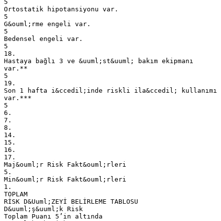
5
Ortostatik hipotansiyonu var.
5
G&ouml;rme engeli var.
5
Bedensel engeli var.
5
18.
Hastaya bağlı 3 ve &uuml;st&uuml; bakım ekipmanı
var.**
5
19.
Son 1 hafta i&ccedil;inde riskli ila&ccedil; kullanımı
var.***
5
6.
7.
8.
14.
15.
16.
17.
Maj&ouml;r Risk Fakt&ouml;rleri
5.
Min&ouml;r Risk Fakt&ouml;rleri
1.
TOPLAM
RİSK D&Uuml;ZEYİ BELİRLEME TABLOSU
D&uuml;ş&uuml;k Risk
Toplam Puanı 5’in altında