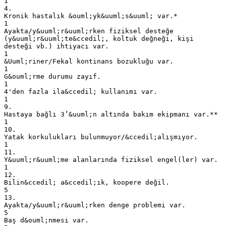
1
4.
Kronik hastalık &ouml;yk&uuml;s&uuml; var.*
1
Ayakta/y&uuml;r&uuml;rken fiziksel desteğe
(y&uuml;r&uuml;te&ccedil;, koltuk değneği, kişi
desteği vb.) ihtiyacı var.
1
&Uuml;riner/Fekal kontinans bozukluğu var.
1
G&ouml;rme durumu zayıf.
1
4'den fazla ila&ccedil; kullanımı var.
1
9.
Hastaya bağlı 3’&uuml;n altında bakım ekipmanı var.**
1
10.
Yatak korkulukları bulunmuyor/&ccedil;alışmıyor.
1
11.
Y&uuml;r&uuml;me alanlarında fiziksel engel(ler) var.
1
12.
Bilin&ccedil; a&ccedil;ık, koopere değil.
5
13.
Ayakta/y&uuml;r&uuml;rken denge problemi var.
5
Baş d&ouml;nmesi var.