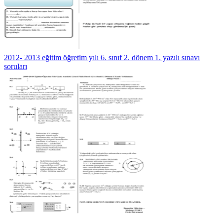
2012- 2013 eğitim öğretim yılı 6. sınıf 2. dönem 1. yazılı sınavı
soruları