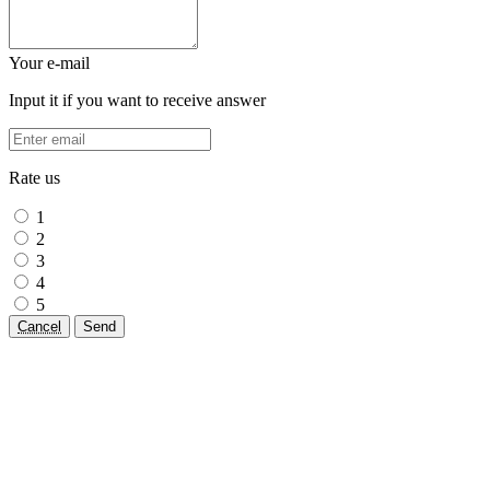
Your e-mail
Input it if you want to receive answer
Rate us
1
2
3
4
5
Cancel
Send