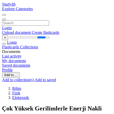
Study
lib
Explore Categories
Login
Upload document
Create flashcards
×
Login
Flashcards
Collections
Documents
Last activity
My documents
Saved documents
Profile
Add to ...
Add to collection(s)
Add to saved
Bilim
Fizik
Elektronik
Çok Yüksek Gerilimlerle Enerji Nakli