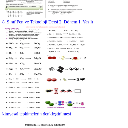
8. Sınıf Fen ve Teknoloji Dersi 2. Dönem 1. Yazılı
kimyasal tepkimelerin denkleştirilmesi