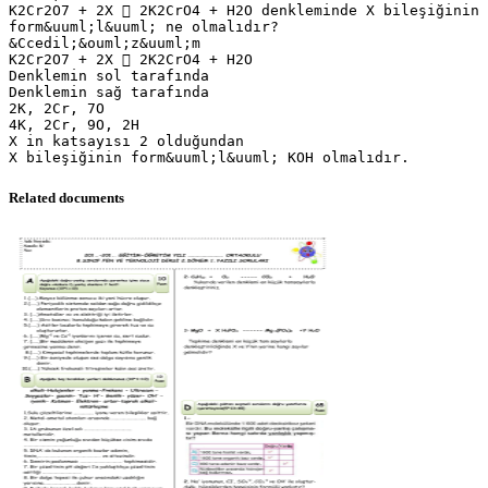
K2Cr2O7 + 2X  2K2CrO4 + H2O denkleminde X bileşiğinin
form&uuml;l&uuml; ne olmalıdır?
&Ccedil;&ouml;z&uuml;m
K2Cr2O7 + 2X  2K2CrO4 + H2O
Denklemin sol tarafında
Denklemin sağ tarafında
2K, 2Cr, 7O
4K, 2Cr, 9O, 2H
X in katsayısı 2 olduğundan
Related documents