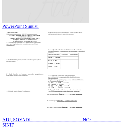
PowerPoint Sunusu
ADI, SOYADI:........................................... NO:..........................
SINIF