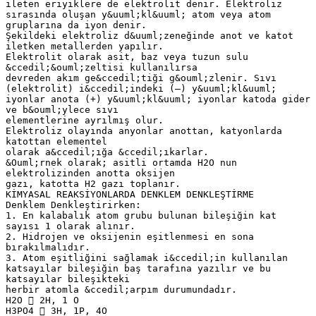
ileten eriyiklere de elektrolit denir. Elektroliz
sırasında oluşan y&uuml;kl&uuml; atom veya atom
gruplarına da iyon denir.
Şekildeki elektroliz d&uuml;zeneğinde anot ve katot
iletken metallerden yapılır.
Elektrolit olarak asit, baz veya tuzun sulu
&ccedil;&ouml;zeltisi kullanılırsa
devreden akım ge&ccedil;tiği g&ouml;zlenir. Sıvı
(elektrolit) i&ccedil;indeki (–) y&uuml;kl&uuml;
iyonlar anota (+) y&uuml;kl&uuml; iyonlar katoda gider
ve b&ouml;ylece sıvı
elementlerine ayrılmış olur.
Elektroliz olayında anyonlar anottan, katyonlarda
katottan elementel
olarak a&ccedil;ığa &ccedil;ıkarlar.
&Ouml;rnek olarak; asitli ortamda H2O nun
elektrolizinden anotta oksijen
gazı, katotta H2 gazı toplanır.
KİMYASAL REAKSİYONLARDA DENKLEM DENKLEŞTİRME
Denklem Denkleştirirken:
1. En kalabalık atom grubu bulunan bileşiğin kat
sayısı 1 olarak alınır.
2. Hidrojen ve oksijenin eşitlenmesi en sona
bırakılmalıdır.
3. Atom eşitliğini sağlamak i&ccedil;in kullanılan
katsayılar bileşiğin baş tarafına yazılır ve bu
katsayılar bileşikteki
herbir atomla &ccedil;arpım durumundadır.
H2O  2H, 1 O
H3PO4  3H, 1P, 4O