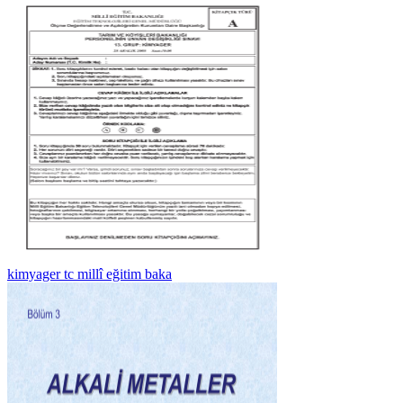
kimyager tc millî eğitim baka