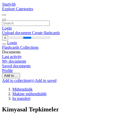
Study
lib
Explore Categories
Login
Upload document
Create flashcards
×
Login
Flashcards
Collections
Documents
Last activity
My documents
Saved documents
Profile
Add to ...
Add to collection(s)
Add to saved
Mühendislik
Makine mühendisliği
Isı transferi
Kimyasal Tepkimeler