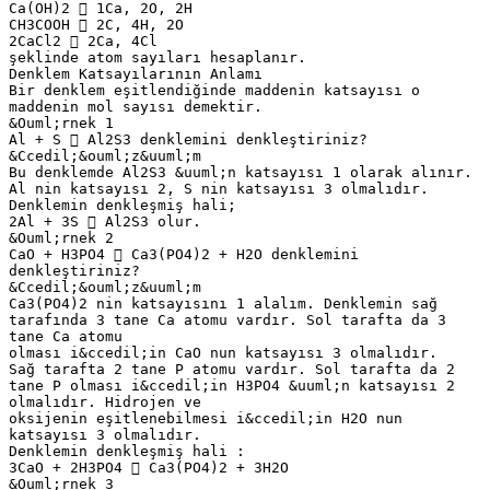
Ca(OH)2  1Ca, 2O, 2H
CH3COOH  2C, 4H, 2O
2CaCl2  2Ca, 4Cl
şeklinde atom sayıları hesaplanır.
Denklem Katsayılarının Anlamı
Bir denklem eşitlendiğinde maddenin katsayısı o
maddenin mol sayısı demektir.
&Ouml;rnek 1
Al + S  Al2S3 denklemini denkleştiriniz?
&Ccedil;&ouml;z&uuml;m
Bu denklemde Al2S3 &uuml;n katsayısı 1 olarak alınır.
Al nin katsayısı 2, S nin katsayısı 3 olmalıdır.
Denklemin denkleşmiş hali;
2Al + 3S  Al2S3 olur.
&Ouml;rnek 2
CaO + H3PO4  Ca3(PO4)2 + H2O denklemini
denkleştiriniz?
&Ccedil;&ouml;z&uuml;m
Ca3(PO4)2 nin katsayısını 1 alalım. Denklemin sağ
tarafında 3 tane Ca atomu vardır. Sol tarafta da 3
tane Ca atomu
olması i&ccedil;in CaO nun katsayısı 3 olmalıdır.
Sağ tarafta 2 tane P atomu vardır. Sol tarafta da 2
tane P olması i&ccedil;in H3PO4 &uuml;n katsayısı 2
olmalıdır. Hidrojen ve
oksijenin eşitlenebilmesi i&ccedil;in H2O nun
katsayısı 3 olmalıdır.
Denklemin denkleşmiş hali :
3CaO + 2H3PO4  Ca3(PO4)2 + 3H2O
&Ouml;rnek 3