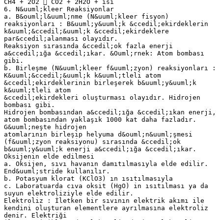
CH4 + 2O2  CO2 + 2H2O + ısı
6. N&uuml;kleer Reaksiyonlar
a. B&ouml;l&uuml;nme (N&uuml;kleer fisyon)
reaksiyonları : B&uuml;y&uuml;k &ccedil;ekirdeklerin
k&uuml;&ccedil;&uuml;k &ccedil;ekirdeklere
par&ccedil;alanması olayıdır.
Reaksiyon sırasında &ccedil;ok fazla enerji
a&ccedil;ığa &ccedil;ıkar. &Ouml;rnek: Atom bombası
gibi.
b. Birleşme (N&uuml;kleer f&uuml;zyon) reaksiyonları :
K&uuml;&ccedil;&uuml;k k&uuml;tleli atom
&ccedil;ekirdeklerinin birleşerek b&uuml;y&uuml;k
k&uuml;tleli atom
&ccedil;ekirdekleri oluşturması olayıdır. Hidrojen
bombası gibi.
Hidrojen bombasından a&ccedil;ığa &ccedil;ıkan enerji,
atom bombasından yaklaşık 1000 kat daha fazladır.
G&uuml;neşte hidrojen
atomlarının birleşip helyuma d&ouml;n&uuml;şmesi
(f&uuml;zyon reaksiyonu) sırasında &ccedil;ok
b&uuml;y&uuml;k enerji a&ccedil;ığa &ccedil;ıkar.
Oksijenin elde edilmesi
a. Oksijen, sıvı havanın damıtılmasıyla elde edilir.
End&uuml;stride kullanılır.
b. Potasyum klorat (KClO3) ın ısıtılmasıyla
c. Laboratuarda cıva oksit (HgO) in ısıtılması ya da
suyun elektroliziyle elde edilir.
Elektroliz : İletken bir sıvının elektrik akımı ile
kendini oluşturan elementlere ayrılmasına elektroliz
denir. Elektriği