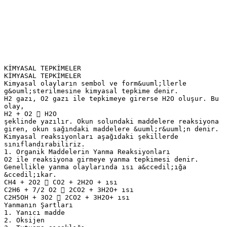
KİMYASAL TEPKİMELER
KİMYASAL TEPKİMELER
Kimyasal olayların sembol ve form&uuml;llerle
g&ouml;sterilmesine kimyasal tepkime denir.
H2 gazı, O2 gazı ile tepkimeye girerse H2O oluşur. Bu
olay,
H2 + O2  H2O
şeklinde yazılır. Okun solundaki maddelere reaksiyona
giren, okun sağındaki maddelere &uuml;r&uuml;n denir.
Kimyasal reaksiyonları aşağıdaki şekillerde
sınıflandırabiliriz.
1. Organik Maddelerin Yanma Reaksiyonları
O2 ile reaksiyona girmeye yanma tepkimesi denir.
Genellikle yanma olaylarında ısı a&ccedil;ığa
&ccedil;ıkar.
CH4 + 2O2  CO2 + 2H2O + ısı
C2H6 + 7/2 O2  2CO2 + 3H2O+ ısı
C2H5OH + 3O2  2CO2 + 3H2O+ ısı
Yanmanın Şartları
1. Yanıcı madde
2. Oksijen