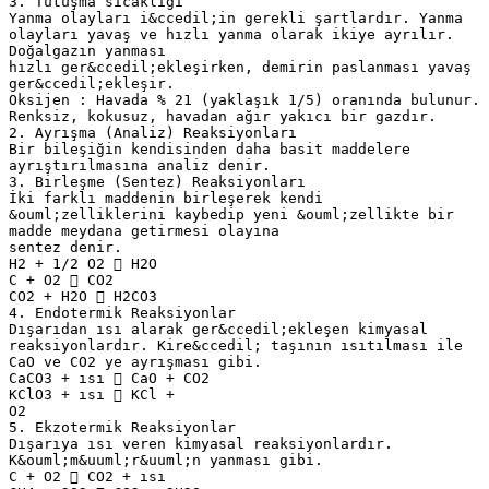
3. Tutuşma sıcaklığı
Yanma olayları i&ccedil;in gerekli şartlardır. Yanma
olayları yavaş ve hızlı yanma olarak ikiye ayrılır.
Doğalgazın yanması
hızlı ger&ccedil;ekleşirken, demirin paslanması yavaş
ger&ccedil;ekleşir.
Oksijen : Havada % 21 (yaklaşık 1/5) oranında bulunur.
Renksiz, kokusuz, havadan ağır yakıcı bir gazdır.
2. Ayrışma (Analiz) Reaksiyonları
Bir bileşiğin kendisinden daha basit maddelere
ayrıştırılmasına analiz denir.
3. Birleşme (Sentez) Reaksiyonları
İki farklı maddenin birleşerek kendi
&ouml;zelliklerini kaybedip yeni &ouml;zellikte bir
madde meydana getirmesi olayına
sentez denir.
H2 + 1/2 O2  H2O
C + O2  CO2
CO2 + H2O  H2CO3
4. Endotermik Reaksiyonlar
Dışarıdan ısı alarak ger&ccedil;ekleşen kimyasal
reaksiyonlardır. Kire&ccedil; taşının ısıtılması ile
CaO ve CO2 ye ayrışması gibi.
CaCO3 + ısı  CaO + CO2
KClO3 + ısı  KCl +
O2
5. Ekzotermik Reaksiyonlar
Dışarıya ısı veren kimyasal reaksiyonlardır.
K&ouml;m&uuml;r&uuml;n yanması gibi.
C + O2  CO2 + ısı