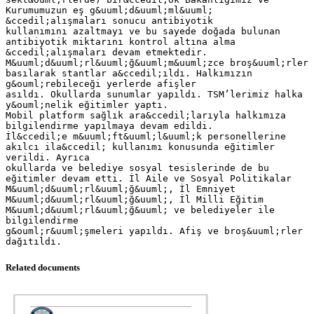
Kurumumuzun eş g&uuml;d&uuml;ml&uuml;
&ccedil;alışmaları sonucu antibiyotik
kullanımını azaltmayı ve bu sayede doğada bulunan
antibiyotik miktarını kontrol altına alma
&ccedil;alışmaları devam etmektedir.
M&uuml;d&uuml;rl&uuml;ğ&uuml;m&uuml;zce broş&uuml;rler
basılarak stantlar a&ccedil;ıldı. Halkımızın
g&ouml;rebileceği yerlerde afişler
asıldı. Okullarda sunumlar yapıldı. TSM’lerimiz halka
y&ouml;nelik eğitimler yaptı.
Mobil platform sağlık ara&ccedil;larıyla halkımıza
bilgilendirme yapılmaya devam edildi.
İl&ccedil;e m&uuml;ft&uuml;l&uuml;k personellerine
akılcı ila&ccedil; kullanımı konusunda eğitimler
verildi. Ayrıca
okullarda ve belediye sosyal tesislerinde de bu
eğitimler devam etti. İl Aile ve Sosyal Politikalar
M&uuml;d&uuml;rl&uuml;ğ&uuml;, İl Emniyet
M&uuml;d&uuml;rl&uuml;ğ&uuml;, İl Milli Eğitim
M&uuml;d&uuml;rl&uuml;ğ&uuml; ve belediyeler ile
bilgilendirme
g&ouml;r&uuml;şmeleri yapıldı. Afiş ve broş&uuml;rler
Related documents