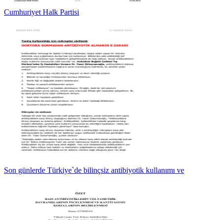
Cumhuriyet Halk Partisi
Son günlerde Türkiye`de bilinçsiz antibiyotik kullanımı ve