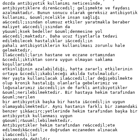
dozda antibiyotik kullanımı neticesinde,
antibiyotiklere diren&ccedil; gelişmekte ve faydası
azalmaktadır. Bunun sonucu olarak gereksiz antibiyotik
kullanımı, &ouml;ncelikle insan sağlığı
a&ccedil;ısından olumsuz etkiler yaratmakla beraber
maliyet a&ccedil;ısından da
y&uuml;ksek bedeller &ouml;denmesine yol
a&ccedil;maktadır. Daha ucuz fiyatlarla tedavi
edilebilecek hastalıklar i&ccedil;in
pahalı antibiyotiklerin kullanılması zorunlu hale
gelmektedir.
İla&ccedil;ların hastane ve eczane ortamından
&ccedil;ıktıktan sonra uygun olmayan saklama
koşullarında
etkinliğinin azalabildiği, hatta zararlı etkilerinin
ortaya &ccedil;ıkabileceği akılda tutulmalıdır.
Her yaşta kullanılacak ila&ccedil;lar değişebilmekte
olup kronik hastalığı olanlarla gebelerimiz ve
loğusalarımız i&ccedil;in de farklı antibiyotikler
&ouml;nerilebilmektedir. Bir hastaya hekim tarafından
&ouml;nerilen
bir antibiyotik başka bir hasta i&ccedil;in uygun
olamayabilmektedir. Aynı hastanın farklı bir zamandaki
benzer şik&acirc;yetlerinde hekim tarafından başka bir
antibiyotik kullanması uygun
g&ouml;r&uuml;lebilmektedir.
Antibiyotikler hekim tarafından re&ccedil;ete
edilmedik&ccedil;e doğrudan eczaneden alınacak
ila&ccedil;lar
kapsamında değildir.