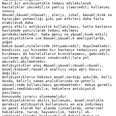
Basit bir antibiyotikle tedavi edilebilecek
hastalıklar i&ccedil;in yanlış ila&ccedil; kullanımı
sonucu
d&ouml;k&uuml;nt&uuml;, alerji, ishal, b&ouml;brek ve
karaciğer yetmezliği gibi yan etkileri daha fazla
olabilecek daha
geniş etkili antibiyotik kullanılması, hatta hastanın
hastanede yatırılarak tedavi edilmesi
gerekebilmektedir. Daha geniş ve y&uuml;ksek etkili
antibiyotiklere ise b&uuml;y&uuml;k ameliyatlarda,
yoğun
bakım &uuml;nitelerinde ihtiya&ccedil; duyulmaktadır.
Kendisini iyi hisseden bir hastanın tedavisini yarım
bırakması da hastalıkların kronikleşmesi, ge&ccedil;
iyileşme gibi olumsuz sonu&ccedil;lara yol
a&ccedil;abilmektedir.
Antibiyotikler ateş d&uuml;ş&uuml;r&uuml;c&uuml;,
&ouml;ks&uuml;r&uuml;k azaltıcı veya ağrı kesici
değildir.
Antibiyotiklerin hekimin &ouml;nerdiği şekilde, belli
dozda, belirli zaman aralıklarında ve yeterli
s&uuml;rede kullanılması gerekmektedir. Hekim gerekli
g&ouml;rmedik&ccedil;e, hekimlere antibiyotik
yazılması
konusunda ısrarcı olunmamalıdır.
Antibiyotiklerin akılcı kullanımı, &ouml;ncelikle
gereksiz antibiyotik kullanımını en aza indirmeyi
ve genel olarak her alanda (insanlarda, veteriner
hekimlikte, tarım, hayvancılık, tekstil vb.
sekt&ouml;rlerde) bir&ccedil;ok Bakanlığımız ve