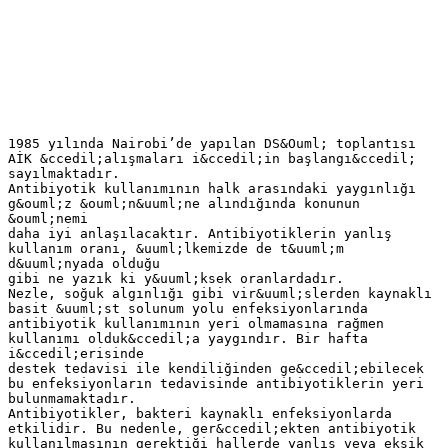
1985 yılında Nairobi’de yapılan DS&Ouml; toplantısı
AİK &ccedil;alışmaları i&ccedil;in başlangı&ccedil;
sayılmaktadır.
Antibiyotik kullanımının halk arasındaki yaygınlığı
g&ouml;z &ouml;n&uuml;ne alındığında konunun
&ouml;nemi
daha iyi anlaşılacaktır. Antibiyotiklerin yanlış
kullanım oranı, &uuml;lkemizde de t&uuml;m
d&uuml;nyada olduğu
gibi ne yazık ki y&uuml;ksek oranlardadır.
Nezle, soğuk algınlığı gibi vir&uuml;slerden kaynaklı
basit &uuml;st solunum yolu enfeksiyonlarında
antibiyotik kullanımının yeri olmamasına rağmen
kullanımı olduk&ccedil;a yaygındır. Bir hafta
i&ccedil;erisinde
destek tedavisi ile kendiliğinden ge&ccedil;ebilecek
bu enfeksiyonların tedavisinde antibiyotiklerin yeri
bulunmamaktadır.
Antibiyotikler, bakteri kaynaklı enfeksiyonlarda
etkilidir. Bu nedenle, ger&ccedil;ekten antibiyotik
kullanılmasının gerektiği hallerde yanlış veya eksik