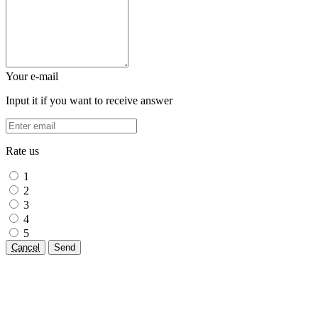
Your e-mail
Input it if you want to receive answer
Rate us
1
2
3
4
5
Cancel
Send