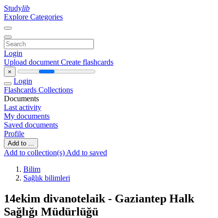
Study
lib
Explore Categories
Login
Upload document
Create flashcards
×
Login
Flashcards
Collections
Documents
Last activity
My documents
Saved documents
Profile
Add to ...
Add to collection(s)
Add to saved
Bilim
Sağlık bilimleri
14ekim divanotelaik - Gaziantep Halk
Sağlığı Müdürlüğü