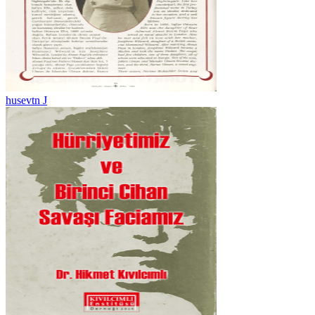
husevtn J