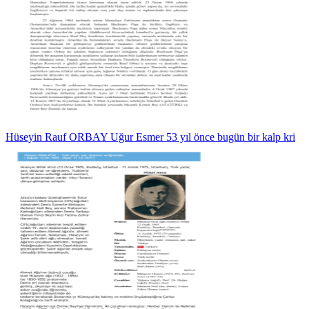
Hüseyin Rauf ORBAY Uğur Esmer 53 yıl önce bugün bir kalp kri