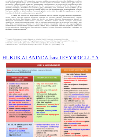
HUKUK ALANINDA İsmail EYYüPOGLU* A