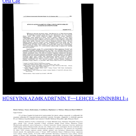
Orta Çağ
HÜSEYİNKAZıMKADRİ`NİN.T~~LEHÇEL~RİNİNBİRLİ:-ı