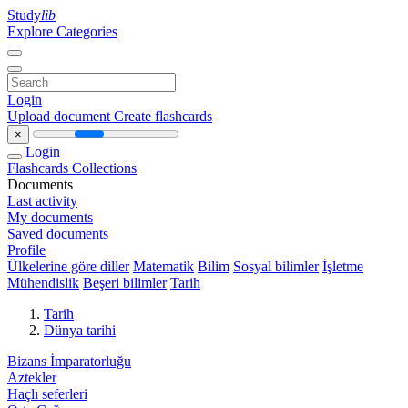
Study
lib
Explore Categories
Login
Upload document
Create flashcards
×
Login
Flashcards
Collections
Documents
Last activity
My documents
Saved documents
Profile
Ülkelerine göre diller
Matematik
Bilim
Sosyal bilimler
İşletme
Mühendislik
Beşeri bilimler
Tarih
Tarih
Dünya tarihi
Bizans İmparatorluğu
Aztekler
Haçlı seferleri