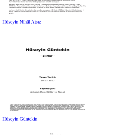
Hüseyin Nihâl Atsız
Hüseyin Güntekin