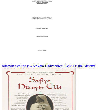
hüseyin avni paşa - Ankara Üniversitesi Açık Erişim Sistemi