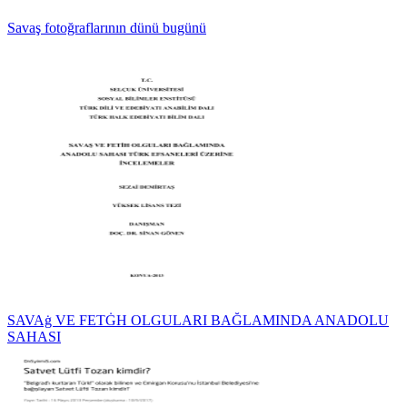
Savaş fotoğraflarının dünü bugünü
SAVAġ VE FETĠH OLGULARI BAĞLAMINDA ANADOLU
SAHASI