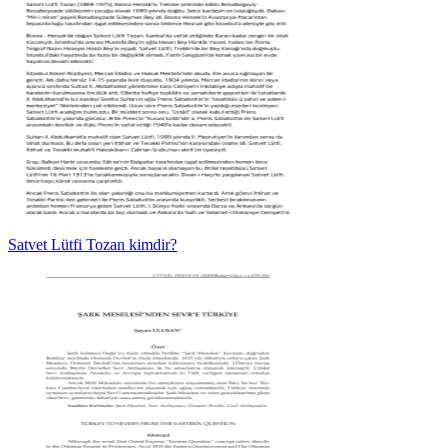
Satvet Lütfi Tozan kimdir?