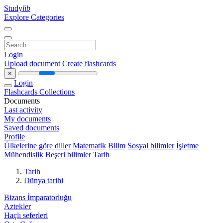
Study
lib
Explore Categories
Login
Upload document
Create flashcards
×
Login
Flashcards
Collections
Documents
Last activity
My documents
Saved documents
Profile
Ülkelerine göre diller
Matematik
Bilim
Sosyal bilimler
İşletme
Mühendislik
Beşeri bilimler
Tarih
Tarih
Dünya tarihi
Bizans İmparatorluğu
Aztekler
Haçlı seferleri