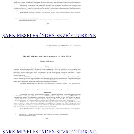
ŞARK MESELESİ`NDEN SEVR`E TÜRKİYE
ŞARK MESELESİ`NDEN SEVR`E TÜRKİYE