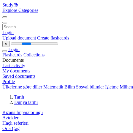
Study
lib
Explore Categories
Login
Upload document
Create flashcards
×
Login
Flashcards
Collections
Documents
Last activity
My documents
Saved documents
Profile
Ülkelerine göre diller
Matematik
Bilim
Sosyal bilimler
İşletme
Mühend
Tarih
Dünya tarihi
Bizans İmparatorluğu
Aztekler
Haçlı seferleri
Orta Çağ