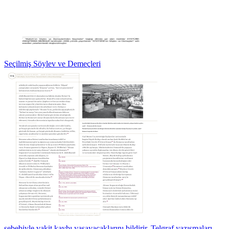
Seçilmiş Söylev ve Demeçleri
sebebiyle vakit kaybı yaşayacaklarını bildirir. Telgraf yazışmaları