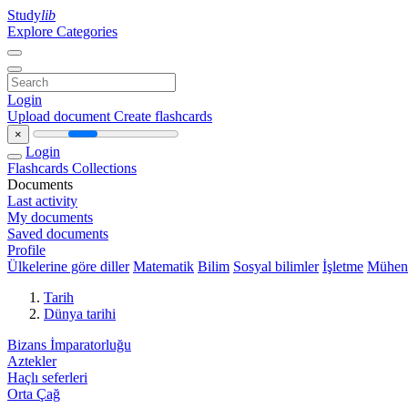
Study
lib
Explore Categories
Login
Upload document
Create flashcards
×
Login
Flashcards
Collections
Documents
Last activity
My documents
Saved documents
Profile
Ülkelerine göre diller
Matematik
Bilim
Sosyal bilimler
İşletme
Mühend
Tarih
Dünya tarihi
Bizans İmparatorluğu
Aztekler
Haçlı seferleri
Orta Çağ