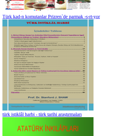
Türk kad›n komutanlar Prizren`de parmak ›s›rt›yor
türk istiklâl harbi - türk tarihi araştırmaları