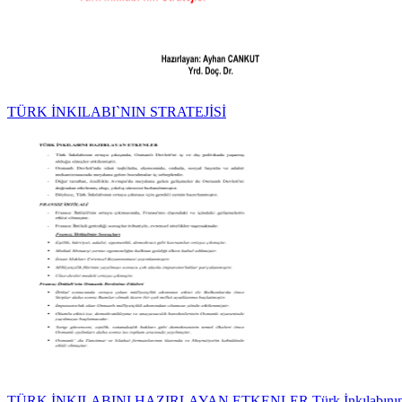
TÜRK İNKILABI`NIN STRATEJİSİ
TÜRK İNKILABINI HAZIRLAYAN ETKENLER Türk İnkılabının 