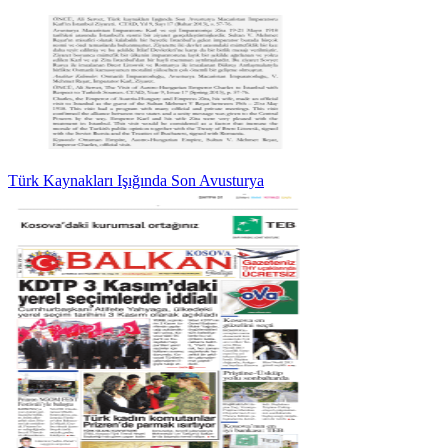
Türk Kaynakları Işığında Son Avusturya