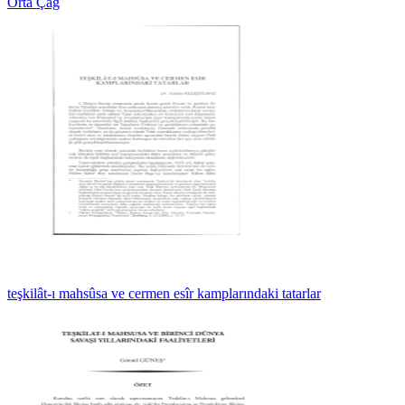
Orta Çağ
teşkilât-ı mahsûsa ve cermen esîr kamplarındaki tatarlar