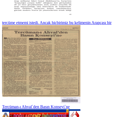
tercüme etmemi istedi. Ancak hiçbirimiz bu kelimenin Arapçası bir
Tercüman-ı Ahval`den Basın Konseyi`ne