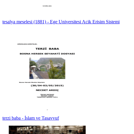
tesalya meselesi (1881) - Ege Universitesi Acik Erisim Sistemi
terzi baba - İslam ve Tasavvuf