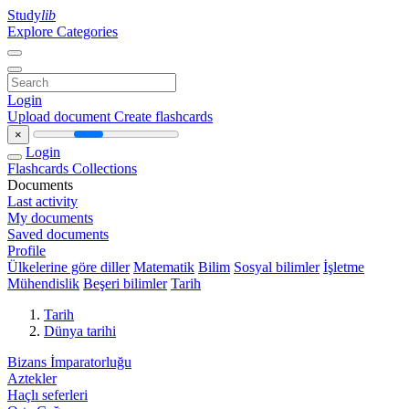
Study
lib
Explore Categories
Login
Upload document
Create flashcards
×
Login
Flashcards
Collections
Documents
Last activity
My documents
Saved documents
Profile
Ülkelerine göre diller
Matematik
Bilim
Sosyal bilimler
İşletme
Mühendislik
Beşeri bilimler
Tarih
Tarih
Dünya tarihi
Bizans İmparatorluğu
Aztekler
Haçlı seferleri