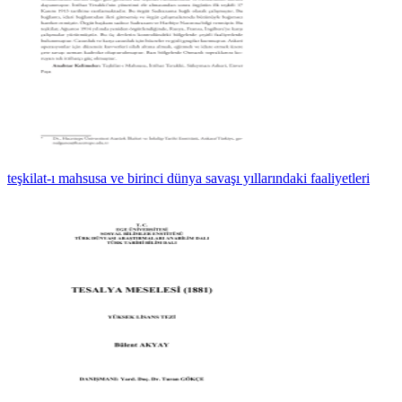
teşkilat-ı mahsusa ve birinci dünya savaşı yıllarındaki faaliyetleri