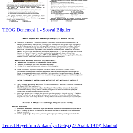
TEOG Denemesi 1 - Sosyal Bilgiler
Temsil Heyeti`nin Ankara`ya Gelişi (27 Aralık 1919) İstanbul