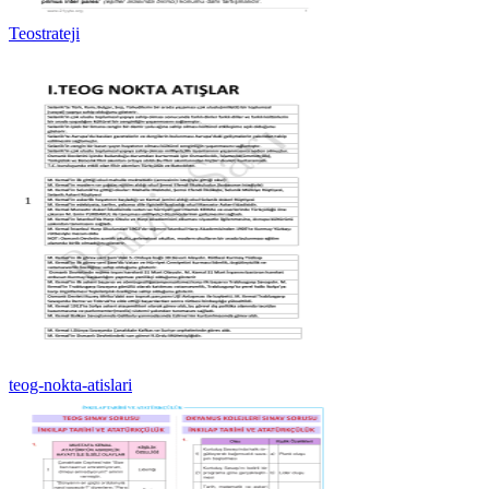
Teostrateji
teog-nokta-atislari