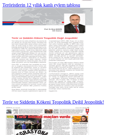
Teröristlerin 12 yıllık kanlı eylem tablosu
Terör ve Şiddetin Kökeni Teopolitik Değil Jeopolitik!