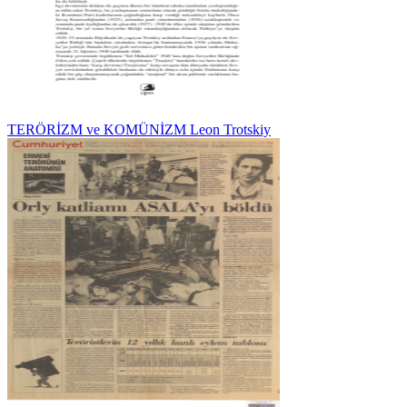
TERÖRİZM ve KOMÜNİZM Leon Trotskiy