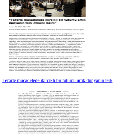
Terörle mücadelede ikircikli bir tutumu artık dünyanın terk