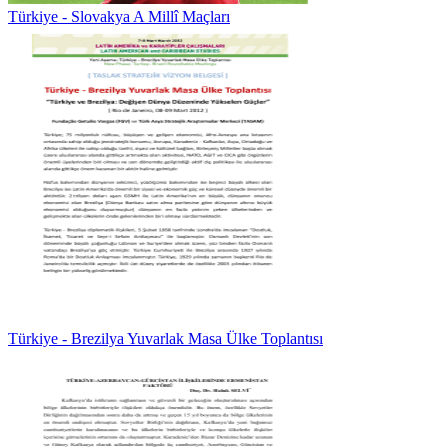
Türkiye - Slovakya A Millî Maçları
Türkiye - Brezilya Yuvarlak Masa Ülke Toplantısı