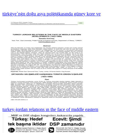
türkġye`nġn doğu asya polġtġkasında güney kore ve
turkey-jordan relatıons ın the face of mıddle eastern