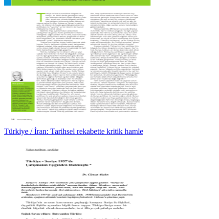
Türkiye / İran: Tarihsel rekabette kritik hamle