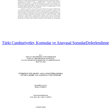
Türki Cumhuriyetler, Komşular ve Anayasal SorunlarDeğerlendirme