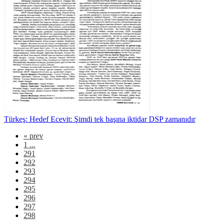
Türkeş: Hedef Ecevit: Şimdi tek başına iktidar DSP zamanıdır
«
prev
1 ...
291
292
293
294
295
296
297
298