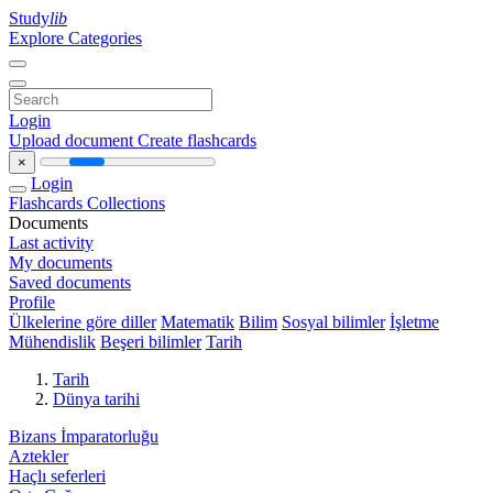
Study
lib
Explore Categories
Login
Upload document
Create flashcards
×
Login
Flashcards
Collections
Documents
Last activity
My documents
Saved documents
Profile
Ülkelerine göre diller
Matematik
Bilim
Sosyal bilimler
İşletme
Mühendislik
Beşeri bilimler
Tarih
Tarih
Dünya tarihi
Bizans İmparatorluğu
Aztekler
Haçlı seferleri