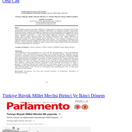
Orta Çağ
Türkiye Büyük Millet Meclisi Birinci Ve İkinci Dönem