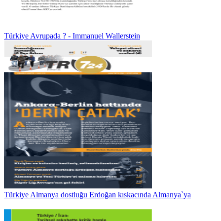
Türkiye Avrupada ? - Immanuel Wallerstein
Türkiye Almanya dostluğu Erdoğan kıskacında Almanya`ya