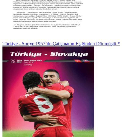
Türkiye - Suriye 1957`de Çatışmanın Eşiğinden Dönmüştü *