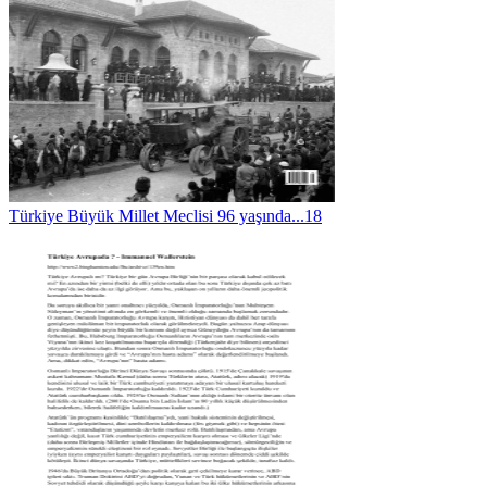
Türkiye Büyük Millet Meclisi 96 yaşında...18