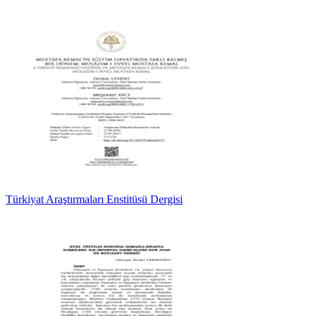
Türkiyat Araştırmaları Enstitüsü Dergisi