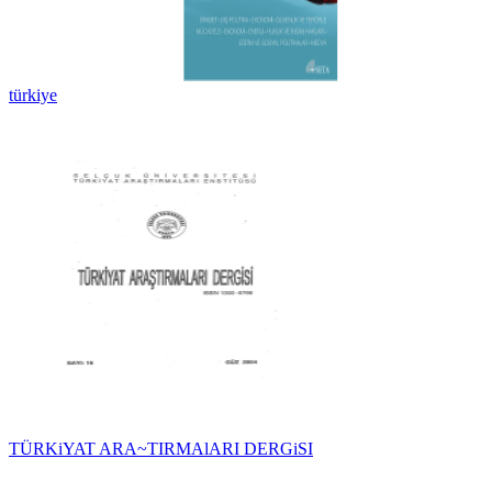
türkiye
TÜRKiYAT ARA~TIRMAlARI DERGiSI