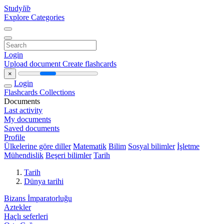
Study
lib
Explore Categories
Login
Upload document
Create flashcards
×
Login
Flashcards
Collections
Documents
Last activity
My documents
Saved documents
Profile
Ülkelerine göre diller
Matematik
Bilim
Sosyal bilimler
İşletme
Mühendislik
Beşeri bilimler
Tarih
Tarih
Dünya tarihi
Bizans İmparatorluğu
Aztekler
Haçlı seferleri