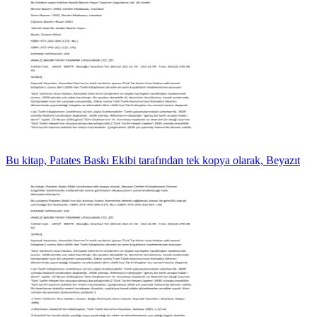
Bu kitap, Patates Baskı Ekibi tarafından tek kopya olarak, Beyazıt