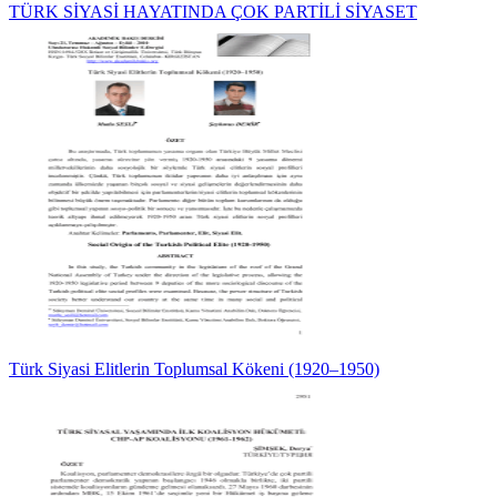
TÜRK SİYASİ HAYATINDA ÇOK PARTİLİ SİYASET
Türk Siyasi Elitlerin Toplumsal Kökeni (1920–1950)