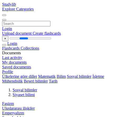
Study
lib
Explore Categories
Login
Upload document
Create flashcards
×
Login
Flashcards
Collections
Documents
Last activity
My documents
Saved documents
Profile
Ülkelerine göre diller
Matematik
Bilim
Sosyal bilimler
İşletme
Mühendislik
Beşeri bilimler
Tarih
Sosyal bilimler
Siyaset bilimi
Faşizm
Uluslararası ilişkiler
Emperyalizm