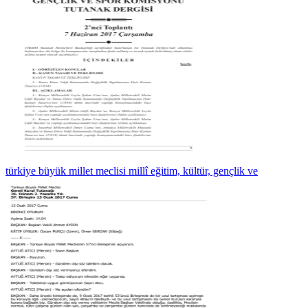
türkiye büyük millet meclisi millî eğitim, kültür, gençlik ve