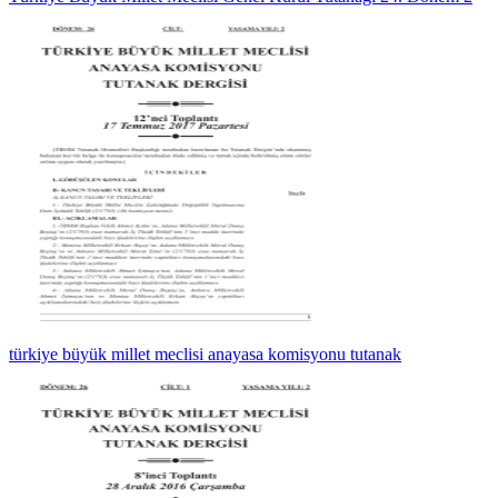
türkiye büyük millet meclisi anayasa komisyonu tutanak