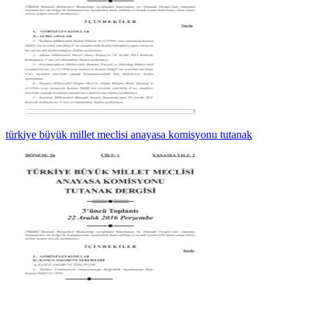
türkiye büyük millet meclisi anayasa komisyonu tutanak