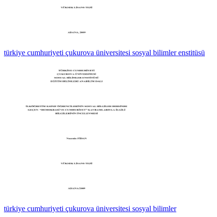
türkiye cumhuriyeti çukurova üniversitesi sosyal bilimler enstitüsü
türkiye cumhuriyeti çukurova üniversitesi sosyal bilimler