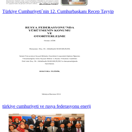
Türkiye Cumhuriyeti`nin 12. Cumhurbaşkanı Recep Tayyip
türkiye cumhuriyeti ve rusya federasyonu enerji