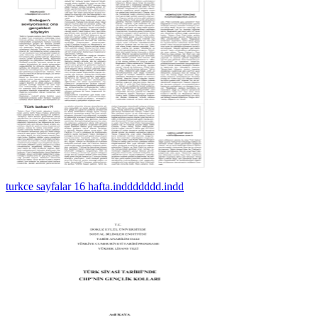
turkce sayfalar 16 hafta.inddddddd.indd