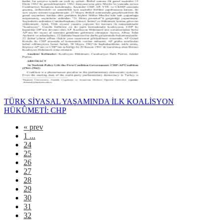
TÜRK SİYASAL YAŞAMINDA İLK KOALİSYON
HÜKÛMETİ: CHP
«
prev
1 ...
24
25
26
27
28
29
30
31
32