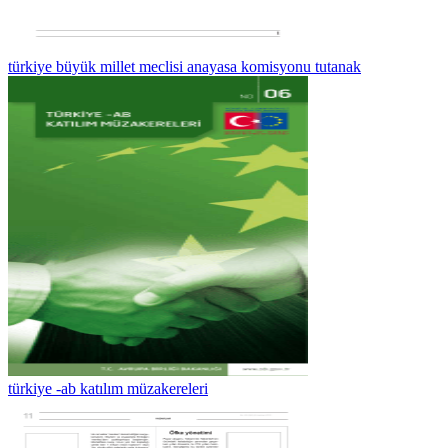
türkiye büyük millet meclisi anayasa komisyonu tutanak
türkiye -ab katılım müzakereleri