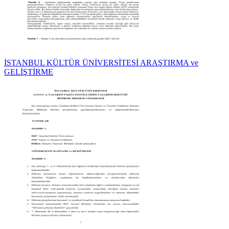
İSTANBUL KÜLTÜR ÜNİVERSİTESİ ARAŞTIRMA ve
GELİŞTİRME