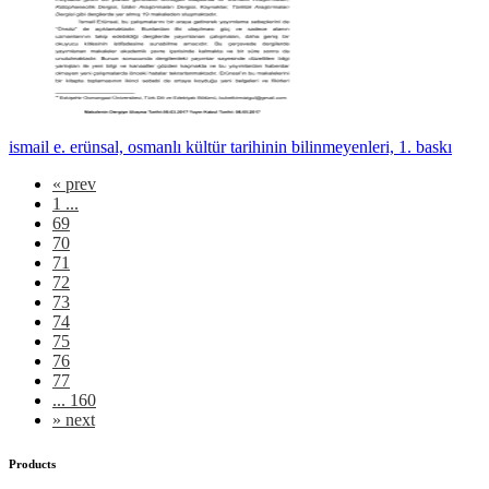
ismail e. erünsal, osmanlı kültür tarihinin bilinmeyenleri, 1. baskı
«
prev
1 ...
69
70
71
72
73
74
75
76
77
... 160
»
next
Products