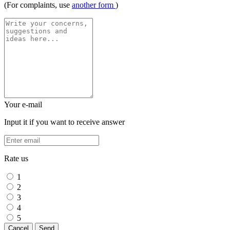
(For complaints, use
another form
)
Your e-mail
Input it if you want to receive answer
Rate us
1
2
3
4
5
Cancel
Send