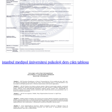
istanbul medipol üniversitesi psikoloji ders çıktı tablosu