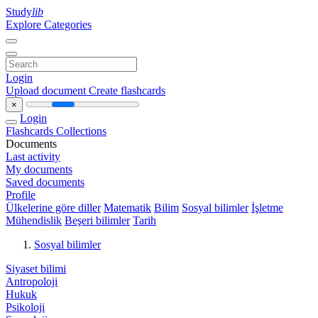
Study
lib
Explore Categories
Login
Upload document
Create flashcards
×
Login
Flashcards
Collections
Documents
Last activity
My documents
Saved documents
Profile
Ülkelerine göre diller
Matematik
Bilim
Sosyal bilimler
İşletme
Mühendislik
Beşeri bilimler
Tarih
Sosyal bilimler
Siyaset bilimi
Antropoloji
Hukuk
Psikoloji