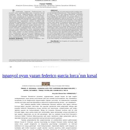
ispanyol oyun yazarı federico garcia lorca`nın kırsal