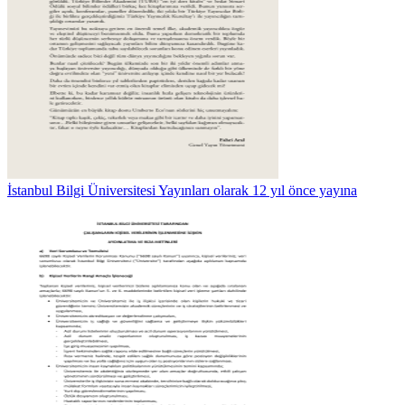
İstanbul Bilgi Üniversitesi Yayınları olarak 12 yıl önce yayına