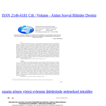
ISSN 2146-6181 Cilt / Volume - Atılım Sosyal Bilimler Dergisi
ısparta gönen yöresi evlenme âdetlerinde geleneksel tekstiller