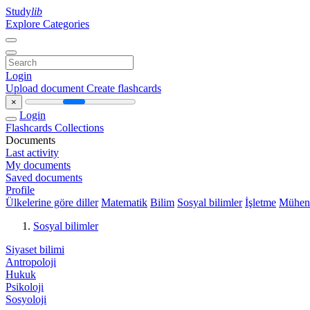
Study
lib
Explore Categories
Login
Upload document
Create flashcards
×
Login
Flashcards
Collections
Documents
Last activity
My documents
Saved documents
Profile
Ülkelerine göre diller
Matematik
Bilim
Sosyal bilimler
İşletme
Mühend
Sosyal bilimler
Siyaset bilimi
Antropoloji
Hukuk
Psikoloji
Sosyoloji