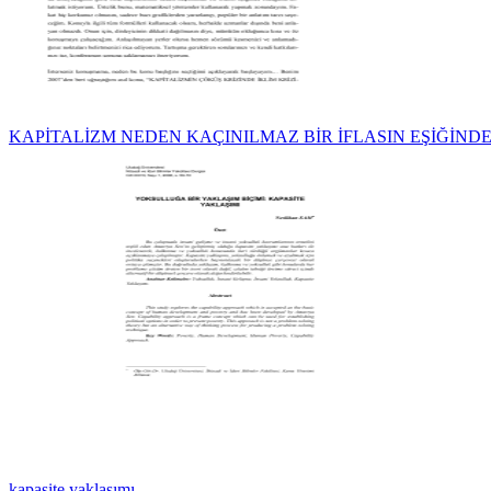
KAPİTALİZM NEDEN KAÇINILMAZ BİR İFLASIN EŞİĞİNDE?
kapasite yaklaşımı