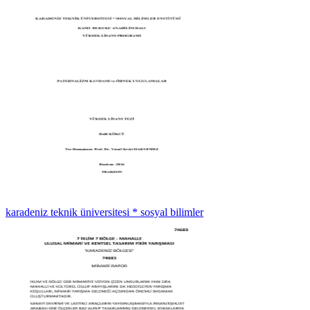
karadeniz teknik üniversitesi * sosyal bilimler